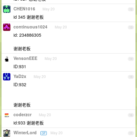
CHEN1016
May 20
12
id 345 谢谢老板
continuous1024
May 20
13
id: 234886305
谢谢老板
VensonEEE
May 20
14
ID:931
YaD2x
May 20
15
ID:932
谢谢老板
coderzcr
May 20
16
id:933 谢谢老板
WinterLord
May 20
OP
17