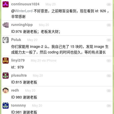
continuous1024
May 20
88
@
WinterLord
不好意思，之前眼盲没看到，现在看到 id: 926 ，
非常感谢
runninghipp
May 20
89
ID:976 谢谢老板；老板发大财；
Poluk
May 20
90
你们家能用 image-2 么，我自己充了 15 块的，发现 image 生
成能力太一般了，然后 coding 的时间也挺久，等的有点漫长
linyi379
May 20 via iPhone
91
id：979
plusultra
May 20
92
ID:815 谢谢老板
redh
May 20
93
ID 980 谢谢老板
tonnnny
May 20
94
ID:981 谢谢老板