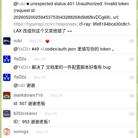
@
rubi
■ unexpected status 401 Unauthorized: Invalid token
(request id:
202605200259453753043288268d9d6fkvDCg69), url:
https://hyperapi.cc/v1/responses
, cf-ray: 9fe8164bca30c8c1-
LAX 改成你这个又其他错了 ==
rubi
May 20
1
50
@
YaD2x
#49 ~/.codex/auth.json 里填写你的 token 。
YaD2x
May 20
51
@
YaD2x
解决了 文档里的一件配置脚本好像有 bug
YaD2x
May 20
52
@
rubi
谢谢
markdown710
May 20
53
id: 507 谢谢老板
bill2creator
May 20
54
ID：953 谢谢老板！
ronngx
May 20
55