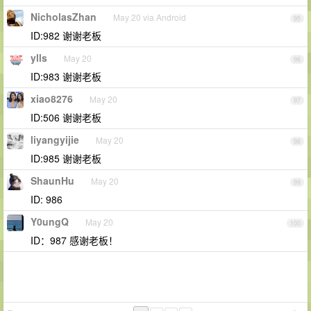
NicholasZhan
May 20 via Android
95
ID:982 谢谢老板
ylls
May 20
96
ID:983 谢谢老板
xiao8276
May 20
97
ID:506 谢谢老板
liyangyijie
May 20
98
ID:985 谢谢老板
ShaunHu
May 20
99
ID: 986
Y0ungQ
May 20
100
ID：987 感谢老板！