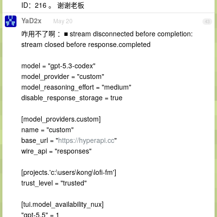
ID：216 。 谢谢老板
YaD2x
May 20
43
咋用不了啊 ：■ stream disconnected before completion:
stream closed before response.completed
model = "gpt-5.3-codex"
model_provider = "custom"
model_reasoning_effort = "medium"
disable_response_storage = true
[model_providers.custom]
name = "custom"
base_url = "
https://hyperapi.cc
"
wire_api = "responses"
[projects.'c:\users\kong\lofi-fm']
trust_level = "trusted"
[tui.model_availability_nux]
"gpt-5.5" = 1