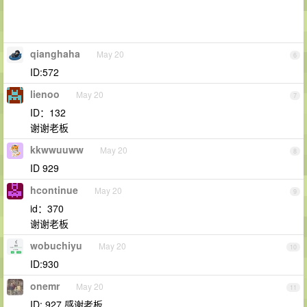
qianghaha
May 20
6
ID:572
lienoo
May 20
7
ID：132
谢谢老板
kkwwuuww
May 20
8
ID 929
hcontinue
May 20
9
id：370
谢谢老板
wobuchiyu
May 20
10
ID:930
onemr
May 20
11
ID: 927 感谢老板