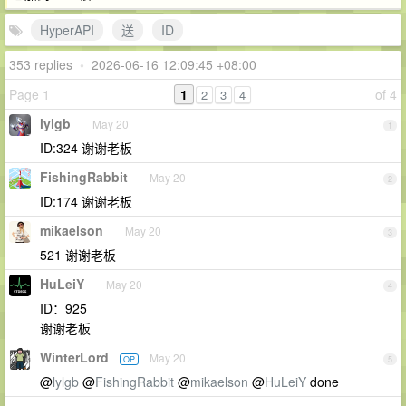
HyperAPI
送
ID
353 replies
•
2026-06-16 12:09:45 +08:00
Page 1
1
of 4
2
3
4
lylgb
May 20
1
ID:324 谢谢老板
FishingRabbit
May 20
2
ID:174 谢谢老板
mikaelson
May 20
3
521 谢谢老板
HuLeiY
May 20
4
ID：925
谢谢老板
WinterLord
May 20
OP
5
@
lylgb
@
FishingRabbit
@
mikaelson
@
HuLeiY
done