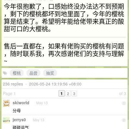
今年很抱歉了，口感始终没办法达不到预期
，剩下的樱桃都坏到地里面了，今年的樱桃
算是结束了。希望明年能给佬带来真正的酸
甜可口的大樱桃。
售后一直都在，如果有佬购买的樱桃有问题
，随时联系我，再次感谢佬们的支持与理解
~
樱桃
品尝
抽奖
236 replies
•
2026-05-24 13:19:56 +08:00
Page 1
1
of 3
2
3
skiworld
May 13
1
分母
jerrys0
May 13
2
碰碰运气