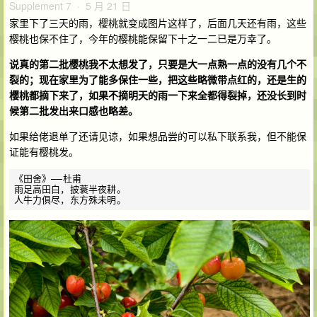
Supplement 7 · 5 月 21 日
家里下了三天的雨，樱桃就变成图片这样了，后面几天还有雨，这些
樱桃也保不住了，今年的樱桃能保留下十之一二已是万幸了。
说真的第二批樱桃我不太想发了，只要是大一点熟一点的没有几个不
裂的；现在家里为了能多保住一些，把这些略微带点红的，还是生的
樱桃都摘下来了，如果不摘明天的雨一下来全都得裂掉，还没长到时
候第二批发出来口感也略差。
如果给佬退单了还请见谅，如果想品尝的可以私下联系我，但不能保
证能有樱桃发。
《田舍》——杜甫

雨足高田白，披蓑半夜耕。
