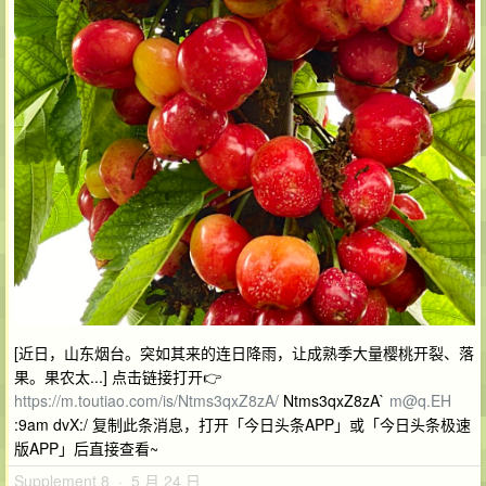
[近日，山东烟台。突如其来的连日降雨，让成熟季大量樱桃开裂、落
果。果农太...] 点击链接打开👉
https://m.toutiao.com/is/Ntms3qxZ8zA/
Ntms3qxZ8zA`
m@q.EH
:9am dvX:/ 复制此条消息，打开「今日头条APP」或「今日头条极速
版APP」后直接查看~
Supplement 8 · 5 月 24 日