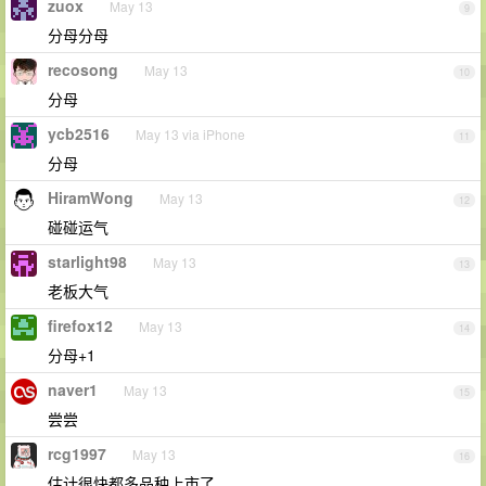
zuox
May 13
9
分母分母
recosong
May 13
10
分母
ycb2516
May 13 via iPhone
11
分母
HiramWong
May 13
12
碰碰运气
starlight98
May 13
13
老板大气
firefox12
May 13
14
分母+1
naver1
May 13
15
尝尝
rcg1997
May 13
16
估计很快都多品种上市了