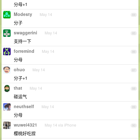
分母+1
Modesty
May 14
84
分子
swaggerini
May 14
85
支持一下
forremind
May 14
86
分母
ohuo
May 14
87
分子+1
that
May 14
88
碰运气
neuthself
May 14
89
分母
wuwei4321
May 14 via iPhone
90
樱桃好吃捏