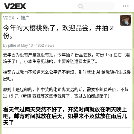
V2EX
推广
›
今年的大樱桃熟了，欢迎品尝，并抽 2
份。
By
piller
at May 13 · 4852 views
去年因为没有产量就没有抽，今年抽 2 份品尝款，每份 1kg 左右（看
箱子了），小本生意见谅哈，主要冷链运费太贵了。
抽奖方式我也不知道怎么公平还不麻烦，到时就让 AI 给我随机生成楼
层吧。
原则上是包邮的，但中奖的佬距离太远的话，需要补邮费差价，不超
过 15 元（新疆 西藏等这些佬就算了，寄过去怕都成醋了）
看天气过两天突然不好了，开奖时间就放在明天晚上
吧，邮寄时间就放在后天，如果来不及就放在雨后几
天了