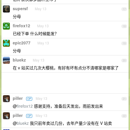
supersf
May 13
17
分母
firefox12
May 13
18
已经下单 什么时候能发？
epic2077
May 13
19
分母
bluekz
May 13
20
在 v 站买过几次大樱桃，有好有坏有点分不清哪家是哪家了
piller
May 13
OP
21
@
firefox12
感谢支持，准备后天发出，雨前发出来
piller
May 13
OP
22
@
bluekz
我只前年卖过几份，去年产量少没有在 V 站卖