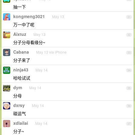
抽一下
kongmeng3021
May 13
31
万一中了呢
Aixtuz
May 13
32
分子分母看缘分~
Cabana
May 13 via iPhone
33
分子来了
ninja43
May 14
34
哈哈试试
dym
May 14
35
分母
dxrsy
May 14
36
碰运气
xdlailai
May 14
37
分子~