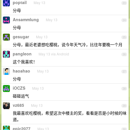
poptail
May 13
23
分母
Ansammlung
May 13
24
分母
gesugar
May 13
25
分母，最近老婆想吃樱桃，说今年天气冷，比往年要晚一个月
pangleon
May 13 via Android
26
这个我喜欢！
haoahao
May 13
27
分母
iOCZS
May 13
28
碰碰运气
vz685
May 13
29
我最喜欢吃樱桃，希望这次中楼主的奖，看看是否是小时候的味
道。
epic2077
May 13
30