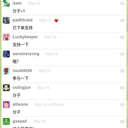
izsm
May 14
91
分子+1
padhhcbd
May 14
1
92
已下单支持
Luckykeeper
May 14
93
支持一下
sanxineryong
May 14
94
哦？
noob9030
May 14
95
参与一下
cslingjun
May 14
96
分子
allisone
May 14 via iPhone
97
分子
gssasd
May 14
98