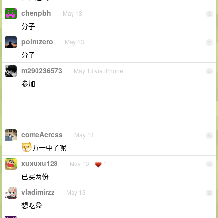
chenpbh
May 13
3
分子
pointzero
May 13
4
分子
m290236573
May 13 via iPhone
5
参加
comeAcross
May 13
6
万一中了呢
xuxuxu123
May 13
1
7
已买两份
vladimirzz
May 13
8
想吃😋