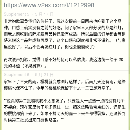
https://www.v2ex.com/t/1212998
Supplement 5 · 5 月 17 日
非常抱歉辜负佬们的信任了，我这次提前一周回来也吃到了这个品
种，口感上确实没有之前的好吃，问了家里人大部分发的都是红灯，
而我之前吃到的萨米脱等品种还没有成熟，所以后面的订单都会等到
萨米脱这个品种成熟再发了，这个口感和甜度都非常不错的。（与家
里说好了，以后不会再发红灯了，树也会慢慢砍了）
再次说声抱歉，觉得口感不好的佬可以私信我，我这边统一给予 20
元的补偿（坏果另算）。
Supplement 6 · 5 月 21 日
家里下了三天的雨，樱桃就变成图片这样了，后面几天还有雨，这些
樱桃也保不住了，今年的樱桃能保留下十之一二已是万幸了。
**说真的第二批樱桃我不太想发了，只要是大一点熟一点的没有几个
不裂的；现在家里为了能多保住一些，把这些略微带点红的，还是生
的樱桃都摘下来了，如果不摘明天的雨一下来全都得裂掉，还没长到
时候第二批发出来口感也略差。**