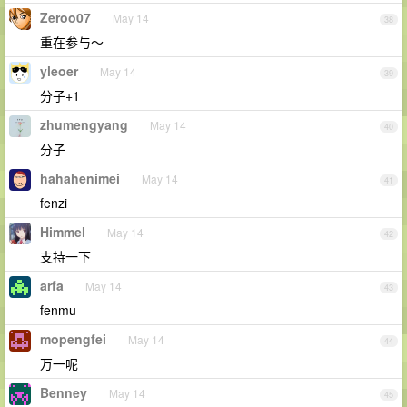
Zeroo07
May 14
38
重在参与～
yleoer
May 14
39
分子+1
zhumengyang
May 14
40
分子
hahahenimei
May 14
41
fenzi
Himmel
May 14
42
支持一下
arfa
May 14
43
fenmu
mopengfei
May 14
44
万一呢
Benney
May 14
45