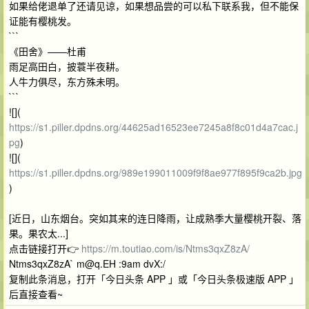
如果给佬退单了还请见谅，如果想品尝的可以私下联系我，但不能保
证能有樱桃发。
```
《田舍》——杜甫
雨足高田白，披蓑半夜耕。
人牛力俱尽，东方殊未明。
```
![](
https://s1.piller.dpdns.org/44625ad16523ee7245a8f8c01d4a7cac.j
pg
)
![](
https://s1.piller.dpdns.org/989e199011009f9f8ae977f895f9ca2b.jpg
)
[近日，山东烟台。突如其来的连日降雨，让成熟季大量樱桃开裂、落
果。果农太...]
点击链接打开👉
https://m.toutiao.com/is/Ntms3qxZ8zA/
Ntms3qxZ8zA`
m@q.EH
:9am dvX:/
复制此条消息，打开「今日头条 APP 」或「今日头条极速版 APP 」
后直接查看~