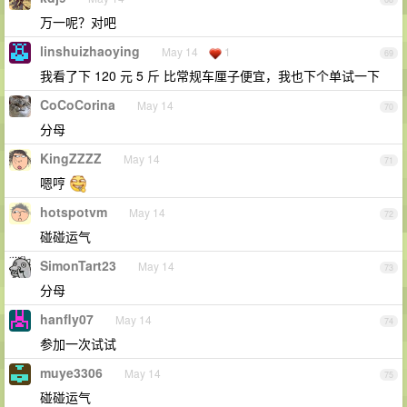
万一呢？对吧
linshuizhaoying
May 14
1
69
我看了下 120 元 5 斤 比常规车厘子便宜，我也下个单试一下
CoCoCorina
May 14
70
分母
KingZZZZ
May 14
71
嗯哼
hotspotvm
May 14
72
碰碰运气
SimonTart23
May 14
73
分母
hanfly07
May 14
74
参加一次试试
muye3306
May 14
75
碰碰运气