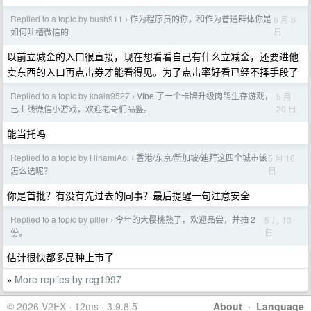
Replied to a topic by bush911
作为程序员的你，和作为普通群体你是
6 月 8
›
日
如何吐槽微信的
以前立减金的入口很直接，现在想看看自己有什么立减金，还要进他
卖东西的入口再点击券才能看得见。为了点击率好看已经不择手段了
Replied to a topic by koala9527
Vibe 了一个卡牌升级肉鸽生存游戏，
5 月
›
20 日
已上线微信小游戏，欢迎老哥们品鉴。
能当托吗
Replied to a topic by HinamiAoi
香港/东京/新加坡/迪拜这四个城市该
5 月 16
›
日
怎么选呢？
你是首批？有没有先过去的同事？最后提醒一句注意安全
Replied to a topic by piller
今年的大樱桃熟了，欢迎品尝，并抽 2
5 月 13
›
日
份。
估计很快都多品种上市了
More replies by rcg1997
»
© 2026 V2EX · 12ms · 3.9.8.5
About
·
Language