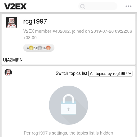
rcg1997
V2EX member #432092, joined on 2019-07-26 09:22:06
+08:00
4
51
16
UjA2MjFN
Switch topics list
Per rcg1997's settings, the topics list is hidden