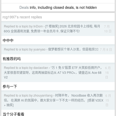
Deals
info, including closed deals, is not hidden
rcg1997's recent replies
Replied to a topic by InDom
[T 楼抽奖] 2026 北京校园卡上线啦, 每月
7 月
›
10 日
60G 全国通用流量, 免费领一年会员月卡, 保证只赚不亏!
中中中
Replied to a topic by yuanyao
做梦都想买个单人沙发，但是租房😮‍💨
7 月 8 日
›
有推荐的吗
Replied to a topic by daxiaolian
“万 1 免 5”股票 ETF 大笑脸低佣开户，
6 月
›
16
大家很喜欢键鼠呀，这周再抽鼠标迈从 A7 V3 PRO+，键盘迈从 Ace 68
日
V2
参与一下
Replied to a topic by zhouyanliang
时隔半年， NocoBase 收入再次翻
6 月
›
15
倍。 在满屏 AI 的氛围中，跟大家分享一下不太一样的经历。 [感谢 V2EX
日
+ 抽奖]
当个分子看看