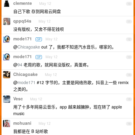
clemente
May 12
10
自己下歌 存到网易云网盘
qppq54s
May 12
11
没有版权，又舍不得花钱呗
mode171
May 12
OP
12
@
Chicagoake
out 了，我都不知道汽水音乐，哪家的。
mode171
May 12
OP
13
@
94
老周的歌，就网易没版权，真蛋疼。
Chicagoake
May 12
14
@
mode171
#12 字节的，主要是网络热歌，抖音上一些 remix
之类的。
Vesc
May 12
15
用了十多年网易云音乐，app 越来越臃肿，现在转了 apple
music
mohuani
May 12
16
我都是在 B 站听歌