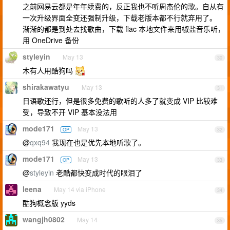
之前网易云都是年年续费的，反正我也不听周杰伦的歌。自从有
一次升级界面全变还强制升级，下载老版本都不行就弃用了。
渐渐的都是到处去找歌曲，下载 flac 本地文件来用椒盐音乐听，
用 OneDrive 备份
styleyin
May 13
30
木有人用酷狗吗
shirakawatyu
May 13
31
日语歌还行，但是很多免费的歌听的人多了就变成 VIP 比较难
受，导致不开 VIP 基本没法用
mode171
May 13
OP
32
@
qxq94
我现在也是优先本地听歌了。
mode171
May 13
OP
33
@
styleyin
老酷都快变成时代的眼泪了
leena
May 14 via iPhone
34
酷狗概念版 yyds
wangjh0802
May 14
35