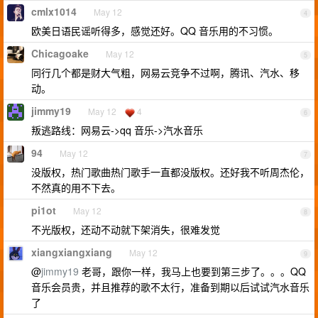
cmlx1014
May 12
4
欧美日语民谣听得多，感觉还好。QQ 音乐用的不习惯。
Chicagoake
May 12
5
同行几个都是财大气粗，网易云竞争不过啊，腾讯、汽水、移
动。
jimmy19
May 12
4
6
叛逃路线：网易云->qq 音乐->汽水音乐
94
May 12
7
没版权，热门歌曲热门歌手一直都没版权。还好我不听周杰伦，
不然真的用不下去。
pi1ot
May 12
8
不光版权，还动不动就下架消失，很难发觉
xiangxiangxiang
May 12
9
@
jimmy19
老哥，跟你一样，我马上也要到第三步了。。。QQ
音乐会员贵，并且推荐的歌不太行，准备到期以后试试汽水音乐
了