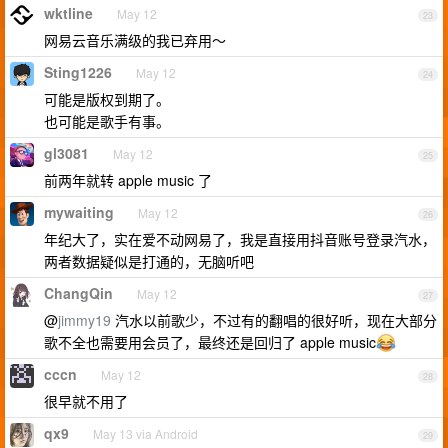
wktline
May 12
23
网易云音乐满级的我已弃用～
Sting1226
May 12
24
可能是版权到期了。
也可能是歌手有事。
gl3081
May 12
25
前两年就转 apple music 了
mywaiting
May 12
26
年纪大了，实在爱不动网易了，我是直接用抖音账号登录汽水，
两者数据疑似是打通的，无脑听吧
ChangQin
May 12
27
@
jimmy19
汽水以前歌少，不过有的翻唱的很好听，现在大部分
歌不全也需要用会员了，最终还是回归了 apple music
cccn
May 12
28
很早就不用了
qx9
May 13 via Android
29