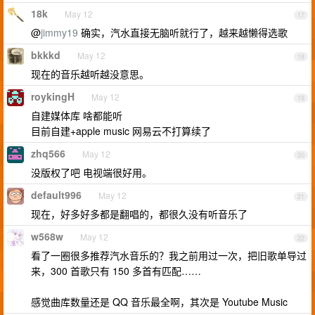
18k
May 12
17
@
jimmy19
确实，汽水直接无脑听就行了，越来越懒得选歌
bkkkd
May 12
18
现在的音乐越听越没意思。
roykingH
May 12
19
自建媒体库 啥都能听
目前自建+apple music 网易云不打算续了
zhq566
May 12
20
没版权了吧 电视端很好用。
default996
May 12
21
现在，好多好多都是翻唱的，都很久没有听音乐了
w568w
May 12
22
看了一圈很多推荐汽水音乐的？我之前用过一次，把旧歌单导过
来，300 首歌只有 150 多首有匹配……
感觉曲库数量还是 QQ 音乐最全啊，其次是 Youtube Music