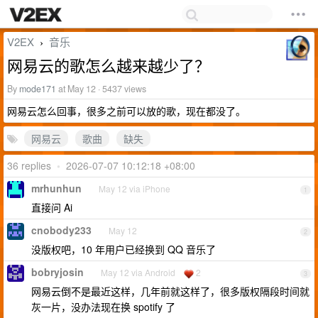
V2EX
音乐
›
网易云的歌怎么越来越少了？
By
mode171
at May 12 · 5437 views
网易云怎么回事，很多之前可以放的歌，现在都没了。
网易云
歌曲
缺失
36 replies
•
2026-07-07 10:12:18 +08:00
mrhunhun
May 12 via iPhone
1
直接问 Ai
cnobody233
May 12
2
没版权吧，10 年用户已经换到 QQ 音乐了
bobryjosin
May 12 via Android
2
3
网易云倒不是最近这样，几年前就这样了，很多版权隔段时间就
灰一片，没办法现在换 spotify 了