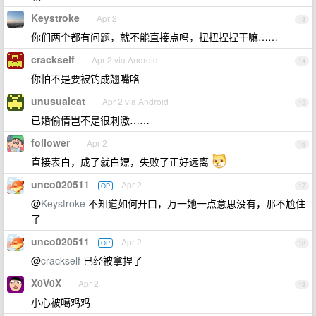
Keystroke
Apr 2
13
你们两个都有问题，就不能直接点吗，扭扭捏捏干嘛……
crackself
Apr 2 via Android
14
你怕不是要被钓成翘嘴咯
unusualcat
Apr 2 via Android
15
已婚偷情岂不是很刺激……
follower
Apr 2
16
直接表白，成了就白嫖，失败了正好远离
unco020511
Apr 2
OP
17
@
Keystroke
不知道如何开口，万一她一点意思没有，那不尬住
了
unco020511
Apr 2
OP
18
@
crackself
已经被拿捏了
X0V0X
Apr 2
19
小心被噶鸡鸡