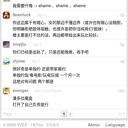
我需要忏悔 -> shame 、shame 、shame
Seanfuck
Apr 3
97
你这边属于有贼心，女的那边不懂边界（或许也有贼心没贼胆，
但明确拒绝肢体接触，也或许是把你当纯哥们/姐妹）。
楼主要是打不住的话，两边都带娃出来玩比较好。
nnqijiu
Apr 3
98
你们已经是出轨了，只是还能挽救，收手吧
zfyime
Apr 3
99
很好奇是单独约 还是带家属约
单独约饭/看电影/玩电玩城 一个月一次
这绝对有问题 两个都是
avenger
Apr 3 via iPhone
100
潘多拉魔盒
打开了自己负责就行
Page 1
1
of 2
2
© 2026 V2EX · 197ms · 3.9.8.5
About
·
Language