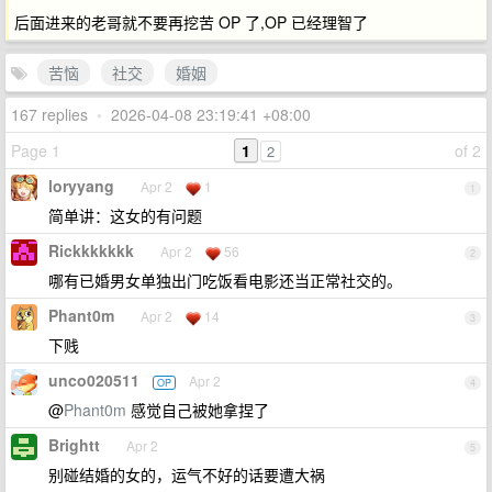
后面进来的老哥就不要再挖苦 OP 了,OP 已经理智了
苦恼
社交
婚姻
167 replies
•
2026-04-08 23:19:41 +08:00
Page 1
1
of 2
2
loryyang
Apr 2
1
1
简单讲：这女的有问题
Rickkkkkkk
Apr 2
56
2
哪有已婚男女单独出门吃饭看电影还当正常社交的。
Phant0m
Apr 2
14
3
下贱
unco020511
Apr 2
OP
4
@
Phant0m
感觉自己被她拿捏了
Brightt
Apr 2
5
别碰结婚的女的，运气不好的话要遭大祸