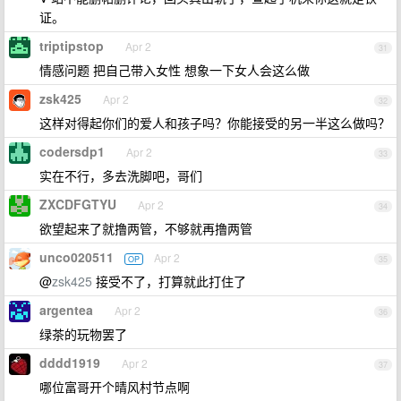
证。
triptipstop
Apr 2
31
情感问题 把自己带入女性 想象一下女人会这么做
zsk425
Apr 2
32
这样对得起你们的爱人和孩子吗？你能接受的另一半这么做吗？
codersdp1
Apr 2
33
实在不行，多去洗脚吧，哥们
ZXCDFGTYU
Apr 2
34
欲望起来了就撸两管，不够就再撸两管
unco020511
Apr 2
OP
35
@
zsk425
接受不了，打算就此打住了
argentea
Apr 2
36
绿茶的玩物罢了
dddd1919
Apr 2
37
哪位富哥开个晴风村节点啊