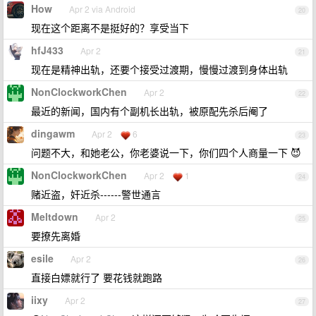
How
Apr 2 via Android
20
现在这个距离不是挺好的？享受当下
hfJ433
Apr 2
21
现在是精神出轨，还要个接受过渡期，慢慢过渡到身体出轨
NonClockworkChen
Apr 2
22
最近的新闻，国内有个副机长出轨，被原配先杀后阉了
dingawm
Apr 2
6
23
问题不大，和她老公，你老婆说一下，你们四个人商量一下 😈
NonClockworkChen
Apr 2
1
24
赌近盗，奸近杀------警世通言
Meltdown
Apr 2
25
要撩先离婚
esile
Apr 2
26
直接白嫖就行了 要花钱就跑路
iixy
Apr 2
27