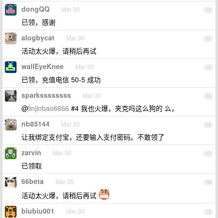
dongQQ
Mar 30
12
已领，感谢
alogbycat
Mar 30
13
活动太火爆，请稍后再试
wallEyeKnee
Mar 30
14
已领，充值电信 50-5 成功
sparkssssssss
Mar 30
15
@
linjinbao6666
#4 我也火爆，夹克吗这么狗的 么，
nb85144
Mar 30
16
让我绑定支付宝，还要输入支付密码。不敢领了
zarvin
Mar 30
17
已领取
66beta
Mar 30
18
活动太火爆，请稍后再试
biubiu001
Mar 30
19