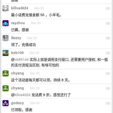
killva4624
Mar 30
27
最小话费充值金额 50 ，小羊毛。
rayzhou
Mar 30
28
已薅，感谢
Sezxy
Mar 30
29
领了，充值成功
bxb100
Mar 30
30
@
nb85144
实际上就是调用支付接口, 还需要用户授权, 和一般
的支付流程没区别, 有啥可怕的
chyang
Mar 30
31
这个活动是每天都可以领，持续 8 天。
chyang
Mar 30
32
@
killva4624
充话费 9 折，感觉还行了
godscy
Mar 30
33
已领取，感谢