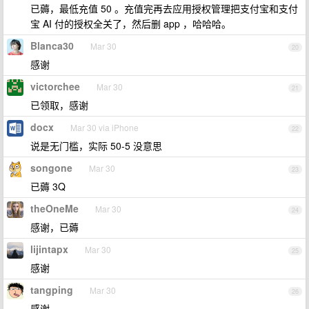
已薅，最低充值 50 。充值完再去应用授权管理把支付宝和支付
宝 AI 付的授权全关了，然后删 app ，哈哈哈。
Blanca30
Mar 30
20
感谢
victorchee
Mar 30
21
已领取，感谢
docx
Mar 30 via iPhone
22
说是无门槛，实际 50-5 没意思
songone
Mar 30
23
已薅 3Q
theOneMe
Mar 30
24
感谢，已薅
lijintapx
Mar 30
25
感谢
tangping
Mar 30
26
感谢