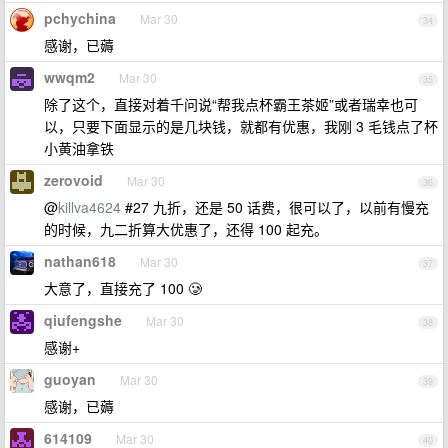
pchychina
Mar 30
34
感谢，已薅
wwqm2
Mar 30
35
除了这个，直接对着千问说“帮我点杯霸王茶姬”或者瑞幸也可
以，只要下面显示的是几块钱，就都有优惠，我刚 3 毛钱点了杯
小黄油拿铁
zerovoid
Mar 30
36
@
killva4624
#27 九折，还是 50 话费，很可以了，以前有慢充
的时候，九二折算大优惠了，还得 100 起充。
nathan618
Mar 30
37
大意了，直接充了 100 🥲
qiufengshe
Mar 30
38
感谢+
guoyan
Mar 30
39
感谢，已薅
614109
Mar 30
40