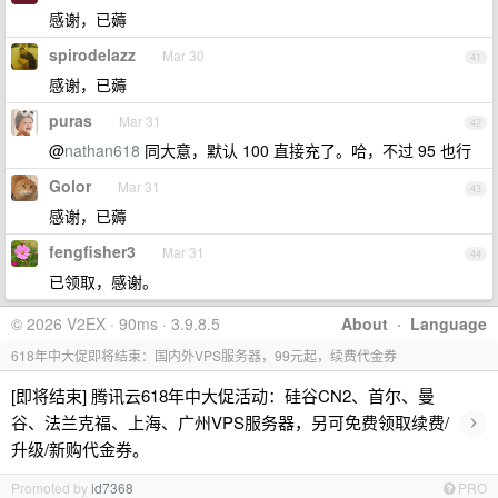
感谢，已薅
spirodelazz
Mar 30
41
感谢，已薅
puras
Mar 31
42
@
nathan618
同大意，默认 100 直接充了。哈，不过 95 也行
Golor
Mar 31
43
感谢，已薅
fengfisher3
Mar 31
44
已领取，感谢。
© 2026 V2EX · 90ms · 3.9.8.5
About
·
Language
618年中大促即将结束：国内外VPS服务器，99元起，续费代金券
[即将结束] 腾讯云618年中大促活动：硅谷CN2、首尔、曼
›
谷、法兰克福、上海、广州VPS服务器，另可免费领取续费/
升级/新购代金券。
Promoted by
id7368
PRO