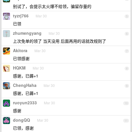
别试了，会提示太火爆不给领，骗留存量的
tyzrj766
Mar 30
5
已领
zhumengyang
Mar 30
6
上次免单的领了 当天没用 后面再用的话就改规则了
Akitora
Mar 30
7
已领感谢
HQKM
Mar 30
8
感谢，已薅+1
ChengHaha
Mar 30
9
感谢，已薅+1
ruoyun2333
Mar 30
10
感谢
dongQQ
Mar 30
11
已领，感谢