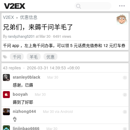
V2EX
优惠信息
›
兄弟们，来薅千问羊毛了
By
randyzhang5201
at Mar 30 · 6491 views
千问 app ，左上角千问办事，可以领 5 元话费充值券和 12 元打车券
千问
羊毛
优惠
43 replies
•
2026-03-31 14:39:53 +08:00
stanley0black
Mar 30
1
感谢，已薅
booyah
Mar 30
2
薅到了好耶
nizhong044
Mar 30 via Android
3
👌
linjinbao6666
Mar 30
4