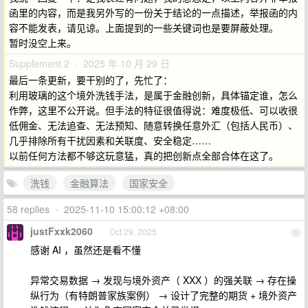
函里的内容，而是我另外写的一份关于结论的一点描述，举报函的内
容不能发表，请见谅。上面提到的一些关键词也是要屏蔽处理。
暂时没空上来。
Supplement 2 · 2025 年 10 月 29 日
最后一条更新，要干别的了，先忙了：
利用玻璃的这个境外洗钱手法，是属于金融创新，具体锚定谁，怎么
作弊，这里不公开说。但手法的特征很值得说：难度极低、可以收很
低佣金、无法追查、无法预知、随意转换任意外汇（包括人民币）、
几乎排除所有干扰因素和关联度、安全稳定……
以前任何方法都不够这玩意猛，真的把创新点全部合体在这了。 ​​​
洗钱
金融算法
国家安全
58 replies
•
2025-11-10 15:00:12 +08:00
justFxxk2060
Oct 29, 2025
1
感谢 AI ，虽然还是看不懂
异常交易数据 → 发现与境外资产（ XXX ）的强关联 → 存在操
纵行为（有特朗普家族案例） → 设计了完整的期货 + 境外资产