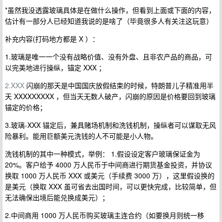
*虽然我没透露玻璃具体是在做什么操作，但看到上面或下面的内容，
估计有一部分人已经知道我说的是啥了（毕竟很多人有关注这玩意）
补充内容(打码地方都是 X ）：
1.玻璃是唯一一个没有战略价值、没有外盘、且非农产品的商品，可
以完美地进行操纵，锚定 XXX ；
2.XXX
闪崩的那天是中国国庆放假结束的时候，特朗普儿子精准用半
天 XXXXXXXXX ，但当天无数人破产，闪崩的原因是价格要回到玻璃
锚定的价格；
3.玻璃-XXX 锚定后，兼具赌场机制和洗钱机制，操纵者可以谋取无风
险暴利。能用巨额美元洗钱的人不可能是小人物。
洗钱机制的其中一种模式，举例： 1.假设设定客户玻璃保证金为
20%。客户给予 4000 万人民币于中间商进行期货基金投资，并协议
换取 1000 万人民币 XXX 或美元（手续费 3000 万），这里假设换的
是美元（换取 XXX 虽可省去出国时间，可以更快完成，比较简单，但
无法确保出境后能兑换成美元）；
2.中间商用 1000 万人民币购买玻璃主连合约（如要换月则统一移