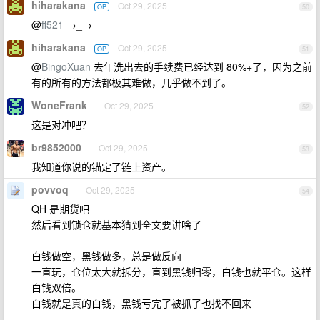
hiharakana
Oct 29, 2025
OP
50
@
ff521
→_→
hiharakana
Oct 29, 2025
OP
51
@
BingoXuan
去年洗出去的手续费已经达到 80%+了，因为之前
有的所有的方法都极其难做，几乎做不到了。
WoneFrank
Oct 29, 2025
52
这是对冲吧？
br9852000
Oct 29, 2025
53
我知道你说的锚定了链上资产。
povvoq
Oct 29, 2025
54
QH 是期货吧
然后看到锁仓就基本猜到全文要讲啥了
白钱做空，黑钱做多，总是做反向
一直玩，仓位太大就拆分，直到黑钱归零，白钱也就平仓。这样
白钱双倍。
白钱就是真的白钱，黑钱亏完了被抓了也找不回来