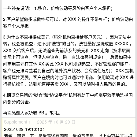
一些补充说明： 1.移仓、价格波动等风险由客户个人承担；
2.客户希望做多或做空都可以，对 XXX 的操作不带杠杆；价格波动由
客户个人承担
3.为什么不直接换成美元（境外机构直接给客户美元），因为无法中
转，也会被追查，达不到“洗钱”的目的，洗钱最好是洗成匿 XXXXX ，
XXX 交给客户后，无法追查先前涉及的美元和 XXX 走向（技术层面
实际上可追查，但没人会追查，除非有法律强制规定），后续如果中
间商用美元在其他 XX 买此 XXX 也可规避追查；不好管理客户账户，
客户也无法清楚看到自己的境外资产状况、会有信任危机； XXX 投机
赌博属性更强，客户在境内时也可以通过中间商、使用玻璃对 XXX 进
行投机操作，达到能直接买卖 XXX ，又可以随时换人民币的目的。
4.期货交易所的“锁仓”和“协议平仓”机制有助于中间商更效率地洗掉国
内部分的资金。
再次感谢大家听我 BB 。敬礼。
Supplement 1 · 2025 年 10 月 29 日
20251029-19:10:10：
我统一回复一下：是我表述有问题，我的意思是，以上内容并非举报