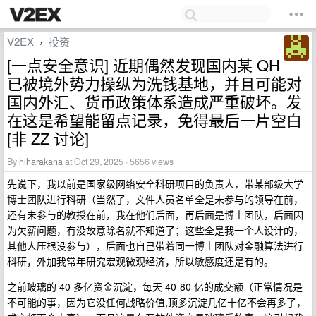
V2EX
投资
›
[一点安全意识] 近期偶然发现国内某 QH
已被境外势力操纵为洗钱基地，并且可能对
国内外汇、货币政策体系造成严重破坏。发
在这是希望能留点记录，免得最后一片空白
[非 ZZ 讨论]
By
hiharakana
at Oct 29, 2025 · 5656 views
先说下，我以前是国家级网络安全科研项目的负责人，带某部级大学
博士团队进行科研（当然了，文件人员名单全是未参与的领导在前，
还有未参与的教授在前，我在他们后面，再后面是博士团队，后面因
为欠薪问题，有没故意除名就不知道了；这些全是我一个人设计的，
其他人压根没参与），后面也自己带着同一博士团队对金融算法进行
科研，外加我常年研究宏观微观经济，所以敏感度还是有的。
之前玻璃的 40 多亿资金沉淀，每天 40-80 亿的成交额（正常情况是
不可能的事，因为它没任何战略价值,顶多沉淀几亿十亿不会再多了，