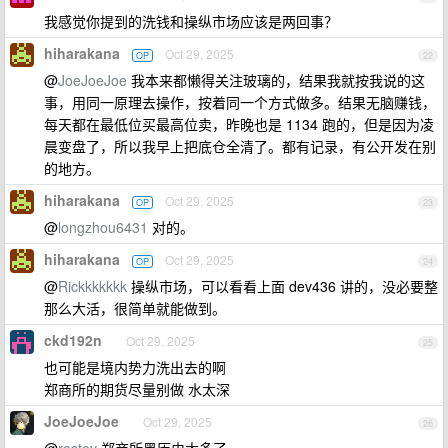
我感觉你提到的洗钱和操纵市场应该是两回事？
hiharakana
Oct 29, 2025
OP
22
@
JoeJoeJoe
我本来都懒得关注玻璃的，结果我就按我说的这
事，用同一原理去操作，按着同一个方式做多。结果无脑赚钱，
每天都在最低位买最高位卖，昨晚也是 1134 跑的，但是因为凌
晨变盘了，所以我早上把底仓全清了。都有记录，有公开发在别
的地方。
hiharakana
Oct 29, 2025
OP
23
@
longzhou6431
对的。
hiharakana
Oct 29, 2025
OP
24
@
Rickkkkkkk
操纵市场，可以看看上面 dev436 讲的，没必要整
那么大活，很简单就能做到。
ckd192n
Oct 29, 2025
25
也可能是境内势力洗出去的啊
郑商所的期货尽量别做 水太深
JoeJoeJoe
Oct 29, 2025
26