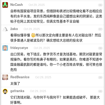
NoCash
Oct 29, 2025
36
自称有国家级项目背景，但措辞和表述比较情绪化看不出相应应
有的水平水准，发的东西纯粹像是自己臆想出来的阴谋论，这类
帖子在网上其实较常见，但真实性基本不言自喻
2ako
Oct 29, 2025
37
看得似懂非懂
所以那次定向爆主要是有人在对敲出场？然后
很多普通人是被波及的？确实想给大总统的投名状
fridaycatye
Oct 29, 2025
38
出口贸易，地下钱庄，数字货币才是洗钱基地，期货对敲更是常
规操作。看你写的有鼻子有眼的，如果是真的，你难道不知道中
国金融最肮脏的都是谁吗，你一个小老百姓去举报，很可笑也很
危险
RedBeanIce
Oct 29, 2025
39
太强了
gefranks
Oct 29, 2025
40
它们洗钱对敲，与你何干与我何干？如果能造成破坏， 那是大
好事啊。