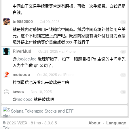
中间由于交易手续费等肯定有磨损，再收一次手续费。白钱还是
白钱，
br9852000
Oct 29, 2025
55
就是境内对敲把用户钱输给中间商。然后中间商境外付给用户美
元。这个不用锚定链上资产吧。既然商家能有境外付钱能力直接
境外链上付给他等价美金或者 xxx 不就行了
RiverMud
Oct 29, 2025 via iPhone
56
@
JoeJoeJoe
我理解错了，扫了一眼题目把 Po 主说的中间商先
入为主当做 qh 公司了。
moioooo
Oct 30, 2025 via iPhone
57
拉到最后也没看出来玻璃是个啥
iawes
Nov 10, 2025
58
@
moioooo
就是玻璃吧
Solana Tokenized Stocks and ETF
© 2026 V2EX · 81ms · 3.9.8.5
About
·
Language