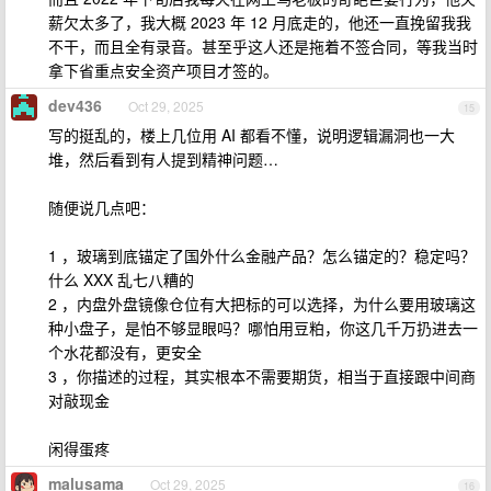
薪欠太多了，我大概 2023 年 12 月底走的，他还一直挽留我我
不干，而且全有录音。甚至乎这人还是拖着不签合同，等我当时
拿下省重点安全资产项目才签的。
dev436
Oct 29, 2025
15
写的挺乱的，楼上几位用 AI 都看不懂，说明逻辑漏洞也一大
堆，然后看到有人提到精神问题…
随便说几点吧：
1 ，玻璃到底锚定了国外什么金融产品？怎么锚定的？稳定吗？
什么 XXX 乱七八糟的
2 ，内盘外盘镜像仓位有大把标的可以选择，为什么要用玻璃这
种小盘子，是怕不够显眼吗？哪怕用豆粕，你这几千万扔进去一
个水花都没有，更安全
3 ，你描述的过程，其实根本不需要期货，相当于直接跟中间商
对敲现金
闲得蛋疼
malusama
Oct 29, 2025
16