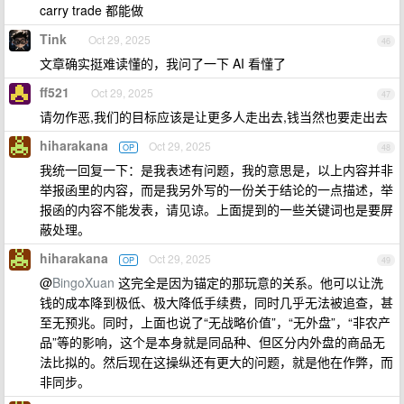
carry trade 都能做
Tink
Oct 29, 2025
46
文章确实挺难读懂的，我问了一下 AI 看懂了
ff521
Oct 29, 2025
47
请勿作恶,我们的目标应该是让更多人走出去,钱当然也要走出去
hiharakana
Oct 29, 2025
OP
48
我统一回复一下：是我表述有问题，我的意思是，以上内容并非
举报函里的内容，而是我另外写的一份关于结论的一点描述，举
报函的内容不能发表，请见谅。上面提到的一些关键词也是要屏
蔽处理。
hiharakana
Oct 29, 2025
OP
49
@
BingoXuan
这完全是因为锚定的那玩意的关系。他可以让洗
钱的成本降到极低、极大降低手续费，同时几乎无法被追查，甚
至无预兆。同时，上面也说了“无战略价值”，“无外盘”，“非农产
品”等的影响，这个是本身就是同品种、但区分内外盘的商品无
法比拟的。然后现在这操纵还有更大的问题，就是他在作弊，而
非同步。