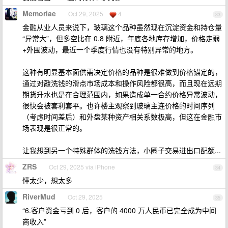
Memoriae
Oct 29, 2025
4
33
金融从业人员来说下，玻璃这个品种虽然现在沉淀资金和持仓量
“异常大”，但多空比在 0.8 附近，年底各地库存增加，价格走弱
+外围波动，最近一个季度行情也没有特别异常的地方。
这种有明显基本面供需决定价格的品种是很难做到价格锚定的，
通过对敲洗钱的滑点市场成本和操作风险都很高，而且现在远期
期货升水也是在合理范围内，如果造成单一合约价格异常波动，
很快会被套利套平。也许楼主观察到玻璃主连价格的时间序列
（考虑时间差后）和外盘某种资产相关系数极高，但这在金融市
场表现是很正常的。
让我想到另一个特殊群体的洗钱方法，小圈子交易进出口配额...
ZRS
Oct 29, 2025 via iPhone
34
懂太少，想太多
RiverMud
Oct 29, 2025
35
“6.客户资金亏到 0 后，客户的 4000 万人民币已完全成为中间
商收入”