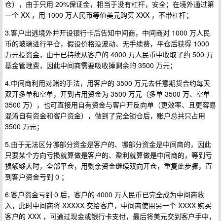
仓），由于只用 20%保证金，相当于没有杠杆，安全；在境外通过第
一个 XX ，用 1000 万人民币等值美元购买 XXX ，不带杠杆；
3.客户出逃境外并开设银行卡后告知中间商，中间商对 1000 万人民
币的玻璃进行平仓，假设价格没波动、无手续费，平仓后获得 1000
万元投资金，由于已持续从客户的 4000 万人民币中收取了约 500 万
基金管理费，因此中间商需要吸收掉剩余的 3500 万元；
4.中间商利用对赌的手法，用客户的 3500 万元去任意期货合约每天
双开多单和空单，开到占用资金为 3500 万元（多单 3500 万、空单
3500 万），也可直接用自有资金与客户开反向单（更效率、且更容易
混淆自有资金和客户资金），做到了完全锁仓后，账户总共只占用
3500 万元；
5.由于无法区分哪部分资金是客户的、哪部分资金是中间商的，因此
只要某个方向亏损就算做是客户的、盈利就算做是中间商的，等到亏
损额够大时，全部平仓，用剩余资金继续双向开仓，重复此步骤，直
到客户资金亏到 0 ；
6.客户资金亏到 0 后，客户的 4000 万人民币已完全成为中间商收
入，此时中间商将 XXXXX 交给客户，中间商使用另一个 XXXX 购买
客户的 XXX ，可通过现金或银行卡支付，最后将美元交到客户手中，