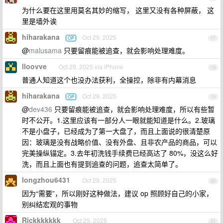
为什么要在这里用莫名其妙的缩写， 这里又没有各种屏蔽， 这
里是墙外诶
hiharakana
Oct 29, 2025
OP
17
@
malusama
只要留痕能被追查，就会影响处理难度。
lloovve
Oct 29, 2025 via iPhone
18
普通人知道这个也没办法获利，全操控，除非有内幕消息
hiharakana
Oct 29, 2025
OP
19
@
dev436
只要留痕能被追查，就会影响处理难度，所以有些暂
时不公开。1.这里应该有一部分人一眼就能知道是什么。2.玻璃
不是小盘子，已经成为了第一大盘了，而且上面说的很清楚原
因：玻璃是没有战略价值、没有外盘、且非农产品的商品，可以
完美操纵锚定。3.去年初洗钱手续费已经高达了 80%，没这么好
洗，而且上面也有提到追查的问题，追查太简单了。
longzhou6431
Oct 29, 2025
20
因为“需要”，所以刚好这种做法，建议 op 照顾好自己的小家，
别纠结宏观的事物
Rickkkkkkk
Oct 29, 2025
21