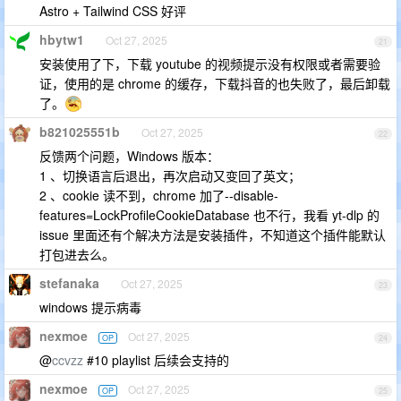
Astro + Tailwind CSS 好评
hbytw1
Oct 27, 2025
21
安装使用了下，下载 youtube 的视频提示没有权限或者需要验
证，使用的是 chrome 的缓存，下载抖音的也失败了，最后卸载
了。
b821025551b
Oct 27, 2025
22
反馈两个问题，Windows 版本：
1 、切换语言后退出，再次启动又变回了英文；
2 、cookie 读不到，chrome 加了--disable-
features=LockProfileCookieDatabase 也不行，我看 yt-dlp 的
issue 里面还有个解决方法是安装插件，不知道这个插件能默认
打包进去么。
stefanaka
Oct 27, 2025
23
windows 提示病毒
nexmoe
Oct 27, 2025
OP
24
@
ccvzz
#10 playlist 后续会支持的
nexmoe
Oct 27, 2025
OP
25