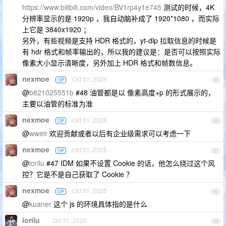
https://www.bilibili.com/video/BV1rp4y1e745
测试的时候，4K
分辨率显示的是 1920p ，我自动脑补成了 1920*1080 ，而实际
上它是 3840x1920 ；
另外，有些视频是支持 HDR 格式的，yt-dlp 拉取信息的时候是
有 hdr 格式和帧率输出的，所以我的建议是：是否可以按照实际
像素大小显示清晰度，另外加上 HDR 格式和帧数信息。
nexmoe
Oct 31, 2025
OP
49
@
b821025551b
#48 油管都是以 像素高度+p 的形式展示的，
主要以油管的标准为准
nexmoe
Oct 31, 2025
OP
50
@
wweir
欢迎贡献或者以后有企业级需求可以考虑一下
nexmoe
Oct 31, 2025
OP
51
@
iorilu
#47 IDM 如果不设置 Cookie 的话，他怎么绕过这个风
控？它是不是自己获取了 Cookie ？
nexmoe
Oct 31, 2025
OP
52
@
kuaner
这个 js 的环境具体指的是什么
iorilu
Oct 31, 2025
53