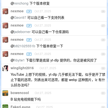
@
renchong
下个版本修复
nexmoe
Oct 27, 2025
OP
26
@
Geon97
可以自己看一下支持列表
nexmoe
Oct 27, 2025
OP
27
@
jadeborner
可以自己看一下仓库源码
nexmoe
Oct 27, 2025
OP
28
@
b821025551b
下个版本修复一下
nexmoe
Oct 27, 2025
OP
29
@
hbytw1
下载引擎是底层 yt-dlp 提供的，你这是被风控了
winglight2016
Oct 27, 2025
30
YouTube 上想下的视频，yt-dlp 几乎都无法下载，似乎是开了禁
止下载的选项，列表出来可选项，都是 webp 这种图片，lz 有什
么好办法吗？
bowencool
Oct 27, 2025
31
B 站充电视频能下吗
FakerLeung
Oct 27, 2025
32