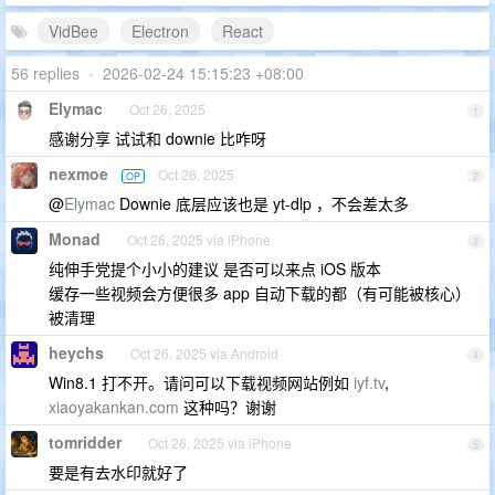
VidBee
Electron
React
56 replies
•
2026-02-24 15:15:23 +08:00
Elymac
Oct 26, 2025
1
感谢分享 试试和 downie 比咋呀
nexmoe
Oct 26, 2025
OP
2
@
Elymac
Downie 底层应该也是 yt-dlp ，不会差太多
Monad
Oct 26, 2025 via iPhone
3
纯伸手党提个小小的建议 是否可以来点 iOS 版本
缓存一些视频会方便很多 app 自动下载的都（有可能被核心）
被清理
heychs
Oct 26, 2025 via Android
4
Win8.1 打不开。请问可以下载视频网站例如
iyf.tv
,
xiaoyakankan.com
这种吗？谢谢
tomridder
Oct 26, 2025 via iPhone
5
要是有去水印就好了