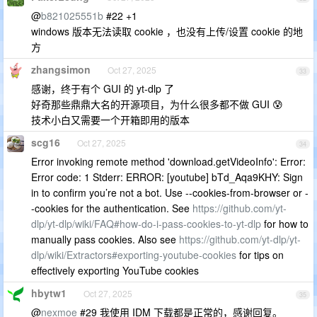
@
b821025551b
#22 +1
windows 版本无法读取 cookie ，也没有上传/设置 cookie 的地
方
zhangsimon
Oct 27, 2025
33
感谢，终于有个 GUI 的 yt-dlp 了
好奇那些鼎鼎大名的开源项目，为什么很多都不做 GUI 😰
技术小白又需要一个开箱即用的版本
scg16
Oct 27, 2025
34
Error invoking remote method 'download.getVideoInfo': Error:
Error code: 1 Stderr: ERROR: [youtube] bTd_Aqa9KHY: Sign
in to confirm you’re not a bot. Use --cookies-from-browser or -
-cookies for the authentication. See
https://github.com/yt-
dlp/yt-dlp/wiki/FAQ#how-do-i-pass-cookies-to-yt-dlp
for how to
manually pass cookies. Also see
https://github.com/yt-dlp/yt-
dlp/wiki/Extractors#exporting-youtube-cookies
for tips on
effectively exporting YouTube cookies
hbytw1
Oct 27, 2025
35
@
nexmoe
#29 我使用 IDM 下载都是正常的，感谢回复。