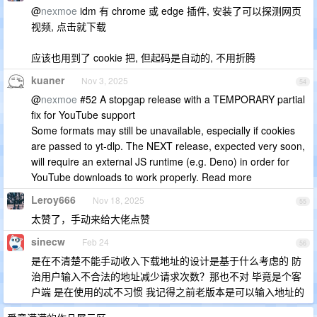
@
nexmoe
idm 有 chrome 或 edge 插件, 安装了可以探测网页
视频, 点击就下载
应该也用到了 cookie 把, 但起码是自动的, 不用折腾
kuaner
Nov 3, 2025
54
@
nexmoe
#52 A stopgap release with a TEMPORARY partial
fix for YouTube support
Some formats may still be unavailable, especially if cookies
are passed to yt-dlp. The NEXT release, expected very soon,
will require an external JS runtime (e.g. Deno) in order for
YouTube downloads to work properly. Read more
Leroy666
Nov 18, 2025
55
太赞了，手动来给大佬点赞
sinecw
Feb 24
56
是在不清楚不能手动收入下载地址的设计是基于什么考虑的 防
治用户输入不合法的地址减少请求次数？那也不对 毕竟是个客
户端 是在使用的忒不习惯 我记得之前老版本是可以输入地址的