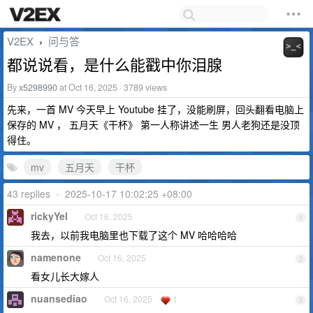
V2EX
问与答
›
都说说看，是什么能戳中你泪腺
By
x5298990
at Oct 16, 2025 · 3789 views
先来，一首 MV 今天早上 Youtube 挂了，没能刷屏，回头翻看电脑上
保存的 MV ， 五月天《干杯》 第一人称讲述一生 男人老狗还是没顶
得住。
mv
五月天
干杯
43 replies
•
2025-10-17 10:02:25 +08:00
rickyYel
Oct 16, 2025
1
我去，以前我电脑里也下载了这个 MV 哈哈哈哈
namenone
Oct 16, 2025
2
看女儿长大嫁人
nuansediao
Oct 16, 2025
1
3