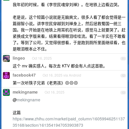
我年初的时候，看《李世民魂穿刘禅》。在地铁上边看边哭。
老是说，这个短篇小说就是无脑爽文，很多人看了都会觉得是一
篇弱智小说。讲李世民穿越到刘禅身上，然后拯救蜀国一统三
国。我一开始是在地铁上用耳机在听说，感觉马上就要哭了。赶
紧换成文字版来看，结果看得眼泪哇哇流。看了一半实在不敢看
了。等到了公司，又觉得很想看，于是跑到厕所里面继续看，也
是眼泪根本止不住。
lingeo
Oct 16, 2025
11
这个 mv 确实感人，每次去 KTV 都会有人点这首歌。
facebook47
Oct 16, 2025 via Android
12
第一次听筷子兄弟《老男孩》😣😣😣
mekingname
Oct 16, 2025
13
@
mekingname
这篇
https://www.zhihu.com/market/paid_column/16059946251137
35168/section/1613541947053903873