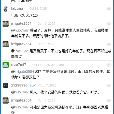
间，也都戳中
laLuna
Oct 16, 2025
36
电影《忠犬八公》
irrigate2554
Oct 16, 2025
37
@
nuo7mi7
看完了，没掉，只能说楼主人生很精彩，我和楼主
年龄差不多，经历的却比他平淡多了。
irrigate2554
Oct 16, 2025
38
看 clannad 是真看哭了，不过也是好几年前了，现在真不知道啥
能看哭
nuo7mi7
Oct 17, 2025 via Android
39
@
irrigate2554
#37 主要是写他父亲那段，眼泪真的没顶住，其
他地方我都顶住了
x5298990
Oct 17, 2025
OP
40
@
nuo7mi7
周末，找个安静的时候，默默看完它。听劝。
irrigate2554
Oct 17, 2025
41
@
nuo7mi7
可能是因为我父母还健在吧，现在每周都回老家蹭
饭