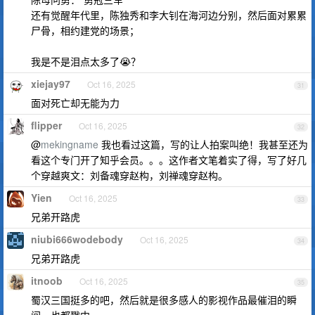
还有觉醒年代里，陈独秀和李大钊在海河边分别，然后面对累累
尸骨，相约建党的场景；
我是不是泪点太多了😭？
xiejay97
Oct 16, 2025
31
面对死亡却无能为力
flipper
Oct 16, 2025
32
@
mekingname
我也看过这篇，写的让人拍案叫绝！我甚至还为
看这个专门开了知乎会员。。。这作者文笔着实了得，写了好几
个穿越爽文：刘备魂穿赵构，刘禅魂穿赵构。
Yien
Oct 16, 2025
33
兄弟开路虎
niubi666wodebody
Oct 16, 2025
34
兄弟开路虎
itnoob
Oct 16, 2025
35
蜀汉三国挺多的吧，然后就是很多感人的影视作品最催泪的瞬