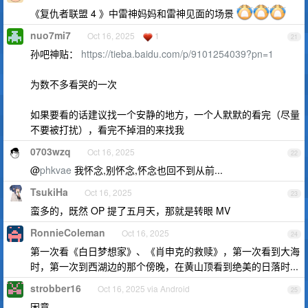
《复仇者联盟 4 》中雷神妈妈和雷神见面的场景
nuo7mi7
Oct 16, 2025
1
21
孙吧神贴：
https://tieba.baidu.com/p/9101254039?pn=1
为数不多看哭的一次
如果要看的话建议找一个安静的地方，一个人默默的看完（尽量
不要被打扰），看完不掉泪的来找我
0703wzq
Oct 16, 2025
22
@
phkvae
我怀念,别怀念,怀念也回不到从前...
TsukiHa
Oct 16, 2025
23
蛮多的，既然 OP 提了五月天，那就是转眼 MV
RonnieColeman
Oct 16, 2025
24
第一次看《白日梦想家》、《肖申克的救赎》，第一次看到大海
时，第一次到西湖边的那个傍晚，在黄山顶看到绝美的日落时...
strobber16
Oct 16, 2025 via Android
25
困意