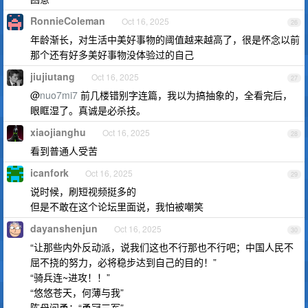
RonnieColeman
Oct 16, 2025
26
年龄渐长，对生活中美好事物的阈值越来越高了，很是怀念以前
那个还有好多美好事物没体验过的自己
jiujiutang
Oct 16, 2025
27
@
nuo7mi7
前几楼错别字连篇，我以为搞抽象的，全看完后，
眼眶湿了。真诚是必杀技。
xiaojianghu
Oct 16, 2025
28
看到普通人受苦
icanfork
Oct 16, 2025
29
说时候，刷短视频挺多的
但是不敢在这个论坛里面说，我怕被嘲笑
dayanshenjun
Oct 16, 2025
30
“让那些内外反动派，说我们这也不行那也不行吧；中国人民不
屈不挠的努力，必将稳步达到自己的目的！”
“骑兵连~进攻！！”
“悠悠苍天，何薄与我”
陈母问勇：“勇冠三军”