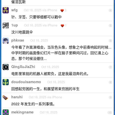
催泪瓦斯
wfg
Oct 16, 2025 via iPhone
3
4
针、牙签、只要够细都可以戳中
1up
Oct 16, 2025 via iPhone
1
5
汶川地震跳伞
phkvae
Oct 16, 2025
6
今年看了许嵩演唱会，当灰色头像，想象之中前奏响起的时候...
中学时期的画面像幻灯片一样在脑子里瞬间闪过，回忆涌上心
态，那个时候没绷住...
QingXuJiaZhi
Oct 16, 2025
7
电影里笨拙的机器人被欺负，这是我最泪奔的点。
doudouisamomo
Oct 16, 2025
8
回想起穷困的一生，和展望将来穷困的半生
haruhi
Oct 16, 2025 via iPhone
9
2022 年发生的一系列事情。
mekingname
Oct 16, 2025
10