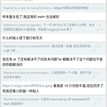
Replied to a topic by haha2333haha
Giffgaff 好像没封禁香港地区
7 月 29 日
›
样本量太低了,我这用的 esim 也没被封
Replied to a topic by ggdxwz
下一代 GPT5.6 为了在跑分上作弊，自主
7 月
›
22 日
挖掘零日漏洞从沙盒逃逸，然后把 Hugging Face 黑了
什么时候入侵下银行和军方
Replied to a topic by solitude23456
面试全靠一张嘴, 现在背调开始
7 月 22
›
日
心虚了啊.......
现在有 ai 了还有解决不了的技术问题?ai 都解决不了这个问题也不是
招你能解决的
Replied to a topic by zhushenggao
上班族想养一个小猫，想问下真
7 月 21
›
日
的会养不熟吗
https://i.imgur.com/BY0D4Ju.jpeg
看我家 18 斤的奶牛猫,现在四岁了,
性格还像小奶猫一样粘人
Replied to a topic by shuck
大家的 opencode go 的 deepseekd 的
7 月 2
›
日
flash 还能用吗？