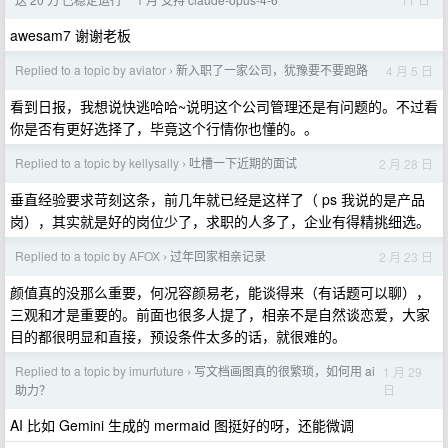
awesam7 谢谢老板
Replied to a topic by aviator
新入职了一家公司，犹豫要不要跑路
4 月 5 日
›
看到日报，我想说快逃哈哈~说明这个公司管理还是有问题的。不过看
你是否有更好选择了，毕竟这个行情你也懂的。。
Replied to a topic by kellysally
吐槽一下近期的面试
2 月 28 日
›
垂直经验要求苛刻这条，前几年就已经是这样了（ ps 我说的是产品
岗），其实就是好的岗位少了，求职的人多了，企业有得精挑细选。
Replied to a topic by AFOX
过年回家相亲记录
2 月 23 日
›
颜值真的没那么重要，何况容颜易老，能谈得来（有话题可以聊），
三观和才是重要的。前面也很多人提了，相亲不是自然谈恋爱，大家
目的都很明显和直接，预设条件太多的话，就很难的。
Replied to a topic by imurfuture
写文档画图真的很繁琐，如何用 ai
1 月 29
›
日
助力？
AI 比如 Gemini 生成的 mermaid 图挺好的呀，还能微调