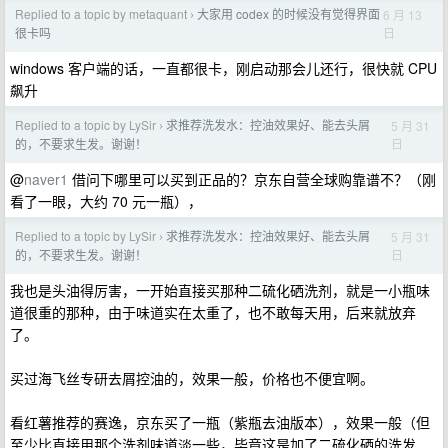
Replied to a topic by metaquant
大家用 codex 的时候没有觉得界面
6 月 13
›
日
很卡吗
windows 客户端的话，一直都很卡，刚启动那会儿还行，很快就 CPU
飙升
Replied to a topic by LySir
求推荐洗发水：控油效果好、能去头屑
5 月 31
›
日
的，不要求生发。谢谢！
@
naver1
借问下哪里可以买到正品的？京东自营全球购靠谱不？（刚
看了一眼，大约 70 元一瓶），
Replied to a topic by LySir
求推荐洗发水：控油效果好、能去头屑
5 月 31
›
日
的，不要求生发。谢谢！
我也是头油得厉害，一开始直接买那种二硫化硒洗剂，就是一小瓶味
道很重的那种，由于味道实在太重了，也不敢每天用，后来就放弃
了。
买过海飞丝专研去屑控油的，效果一般，价格也不便宜啊。
看红薯推荐的赛逸，京东买了一瓶（紫瓶去油版本），效果一般（但
至少比直接用那个洗剂味道淡一些，毕竟这是加了二硫化硒的洗发