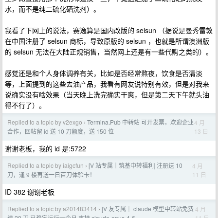
水，而不是纯二硫化硒洗剂）。
我看了下网上的说法，赛逸算是国内改版的 selsun （据说是曼秀雷敦
在中国注册了 selsun 商标，导致原版的 selsun ，也就是所谓澳洲版
的 selsun 无法在大陆正规销售，当然网上还是有一些代购之类的）。
感觉还是和个人身体调养有关，比如是否经常熬夜，饮食是否清淡
等，上面提到的这些去油产品，我看有网友说特别有效，但是对我来
说确实没有啥效果（当天晚上洗完确实干爽，但是第二天下午就头油
得不行了）。
Replied to a topic by v2exgo
Termina.Pub 中转站 可开发票，欢迎企业
4 月
›
13 日
合作，回帖留 id 送 10 刀额度，送 150 位
谢谢老板，我的 id 是:5722
Replied to a topic by iaigcfun
[V 站专属｜筑基中转福利] 注册送 10
4 月
›
11 日
刀，逢 9 楼再送一日百刀体验卡！
ID 382 谢谢老板
Replied to a topic by a201483414
[V 友专属｜ claude 模型中转站免费
4 月
›
11 日
送 20 刀 已稳定运行一个月 支持 claude-opus-4-6