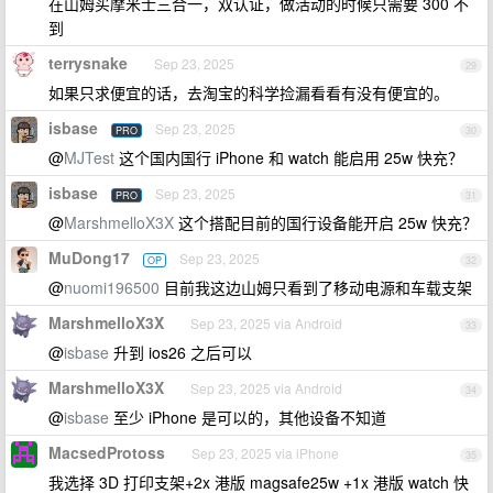
在山姆买摩米士三合一，双认证，做活动的时候只需要 300 不
到
terrysnake
Sep 23, 2025
29
如果只求便宜的话，去淘宝的科学捡漏看看有没有便宜的。
isbase
Sep 23, 2025
PRO
30
@
MJTest
这个国内国行 iPhone 和 watch 能启用 25w 快充？
isbase
Sep 23, 2025
PRO
31
@
MarshmelloX3X
这个搭配目前的国行设备能开启 25w 快充？
MuDong17
Sep 23, 2025
OP
32
@
nuomi196500
目前我这边山姆只看到了移动电源和车载支架
MarshmelloX3X
Sep 23, 2025 via Android
33
@
isbase
升到 ios26 之后可以
MarshmelloX3X
Sep 23, 2025 via Android
34
@
isbase
至少 iPhone 是可以的，其他设备不知道
MacsedProtoss
Sep 23, 2025 via iPhone
35
我选择 3D 打印支架+2x 港版 magsafe25w +1x 港版 watch 快