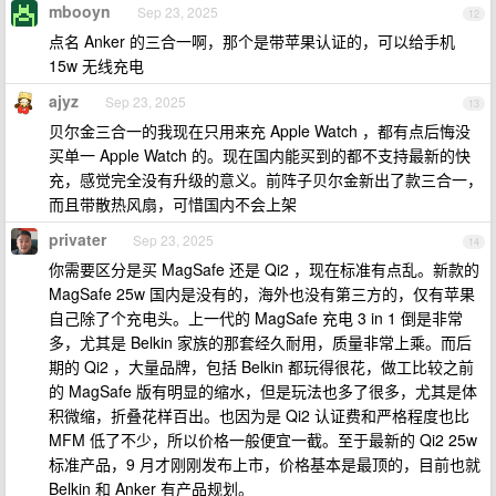
mbooyn
Sep 23, 2025
12
点名 Anker 的三合一啊，那个是带苹果认证的，可以给手机
15w 无线充电
ajyz
Sep 23, 2025
13
贝尔金三合一的我现在只用来充 Apple Watch ，都有点后悔没
买单一 Apple Watch 的。现在国内能买到的都不支持最新的快
充，感觉完全没有升级的意义。前阵子贝尔金新出了款三合一，
而且带散热风扇，可惜国内不会上架
privater
Sep 23, 2025
14
你需要区分是买 MagSafe 还是 Qi2 ，现在标准有点乱。新款的
MagSafe 25w 国内是没有的，海外也没有第三方的，仅有苹果
自己除了个充电头。上一代的 MagSafe 充电 3 in 1 倒是非常
多，尤其是 Belkin 家族的那套经久耐用，质量非常上乘。而后
期的 Qi2 ，大量品牌，包括 Belkin 都玩得很花，做工比较之前
的 MagSafe 版有明显的缩水，但是玩法也多了很多，尤其是体
积微缩，折叠花样百出。也因为是 Qi2 认证费和严格程度也比
MFM 低了不少，所以价格一般便宜一截。至于最新的 Qi2 25w
标准产品，9 月才刚刚发布上市，价格基本是最顶的，目前也就
Belkin 和 Anker 有产品规划。