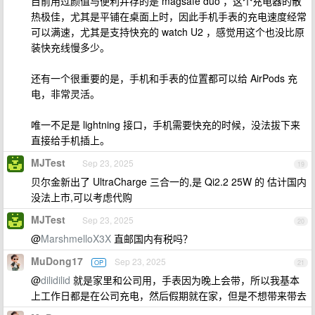
目前用过颜值与便利并存的是 magsafe duo ，这个充电器的散
热极佳，尤其是平铺在桌面上时，因此手机手表的充电速度经常
可以满速，尤其是支持快充的 watch U2 ，感觉用这个也没比原
装快充线慢多少。
还有一个很重要的是，手机和手表的位置都可以给 AirPods 充
电，非常灵活。
唯一不足是 lightning 接口，手机需要快充的时候，没法拔下来
直接给手机插上。
MJTest
Sep 23, 2025
19
贝尔金新出了 UltraCharge 三合一的,是 Qi2.2 25W 的 估计国内
没法上市,可以考虑代购
MJTest
Sep 23, 2025
20
@
MarshmelloX3X
直邮国内有税吗？
MuDong17
Sep 23, 2025
OP
21
@
dilidilid
就是家里和公司用，手表因为晚上会带，所以我基本
上工作日都是在公司充电，然后假期就在家，但是不想带来带去