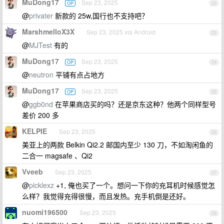
MuDong17
Sep 23, 2025
OP
22
@
privater
新款的 25w,国行也不支持吧？
MarshmelloX3X
Sep 23, 2025 via Android
23
@
MJTest
有的
MuDong17
Sep 23, 2025
OP
24
@
neutron
平铺有点占地方
MuDong17
Sep 23, 2025
OP
25
@
ggb0nd
在苹果商店买的吗？还是京东这种？他两个同样型号
差价 200 多
KELPIE
Sep 23, 2025
26
美亚上的两款 Belkin Qi2.2 邮国内至少 130 刀，不如淘闲鱼的
二合一 magsafe 、Qi2
Vveeb
Sep 23, 2025
27
@
picklexz
+1, 俺也买了一个。想问一下你的充耳机时候感觉怎
么样？我觉得充得很慢，而且发热。充手机倒是还好。
nuomi196500
Sep 23, 2025
28