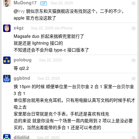
MuDong17
Sep 22, 2025
OP
2
@
lrvy
貌似京东和天猫旗舰店没有找到这个，二手的不少，
apple 官方也没这款了
x4gz
Sep 22, 2025 via iPhone
3
Magsafe duo 折起来揣裤兜里就行了
就是还是 lightning 接口的
不知道还会不会升级 type-c 接口版本了
polobug
Sep 22, 2025
4
等 qi2.2
ggb0nd
Sep 22, 2025
5
换 15pm 的时候 顺便单位里一台贝尔金 2 合 1 家里一台贝尔金
3 合 1
单位那台就用来充充耳机，只有用电脑认真写文档的时候手机才
吸上去
家里那台日常就是充个手表，手机还是喜欢有线充
总的来说 就是你没有一个场景一周内能用到 2 项以上是没必要
买的，当然出差能带的多合 1 还是可以考虑的
dilidilid
Sep 22, 2025
6