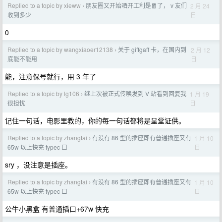
Replied to a topic by xieww
朋友圈又开始晒开工利是🧧了， v 友们
2 月 24
›
日
收到多少
0
Replied to a topic by wangxiaoer12138
关于 giffgaff 卡，在国内到
2 月 12
›
日
底能不能用
能，注意保号就行，用 3 年了
Replied to a topic by lg106
继上次被正式传唤发到 V 站看到回复我
1 月 19
›
日
很担忧
记住一句话，电影里教的，你的每一句话都将是呈堂证供。
Replied to a topic by zhangtai
有没有 86 型的插座即有普通插座又有
1 月 10
›
日
65w 以上快充 typec 口
sry ，没注意是插座。
Replied to a topic by zhangtai
有没有 86 型的插座即有普通插座又有
1 月 10
›
日
65w 以上快充 typec 口
公牛小黑盒 有普通插口+67w 快充