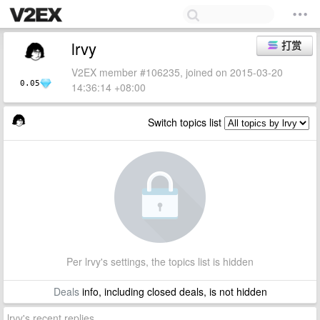
lrvy
打赏
V2EX member #106235, joined on 2015-03-20
0.05
14:36:14 +08:00
Switch topics list
Per lrvy's settings, the topics list is hidden
Deals
info, including closed deals, is not hidden
lrvy's recent replies