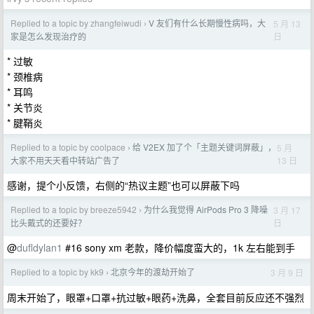
Replied to a topic by zhangfeiwudi
V 友们有什么长期慢性病吗，大
5 月 13
›
日
家是怎么发现治疗的
* 过敏
* 颈椎病
* 耳鸣
* 关节炎
* 腱鞘炎
Replied to a topic by coolpace
给 V2EX 加了个「主题关键词屏蔽」，
5 月
›
13 日
大家不用天天看中转站广告了
感谢，提个小反馈，右侧的“热议主题”也可以屏蔽下吗
Replied to a topic by breeze5942
为什么我觉得 AirPods Pro 3 降噪
3 月 17
›
日
比头戴式的还要好？
@
dufldylan1
#16 sony xm 老款，降价幅度蛮大的，1k 左右能到手
Replied to a topic by kk9
北京今年的渡劫开始了
3 月 9 日
›
周末开始了，眼罩+口罩+抗过敏+眼药+洗鼻，全套目前反应还不强烈