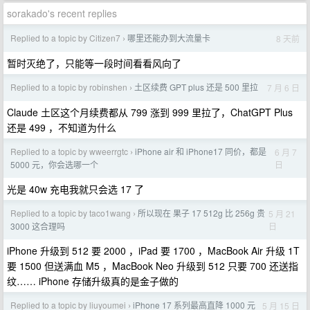
sorakado's recent replies
Replied to a topic by Citizen7
哪里还能办到大流量卡
8 天前
›
暂时灭绝了，只能等一段时间看看风向了
Replied to a topic by robinshen
土区续费 GPT plus 还是 500 里拉
7 月 6 日
›
Claude 土区这个月续费都从 799 涨到 999 里拉了，ChatGPT Plus
还是 499 ，不知道为什么
Replied to a topic by wweerrgtc
iPhone air 和 iPhone17 同价，都是
6 月 7
›
日
5000 元，你会选哪一个
光是 40w 充电我就只会选 17 了
Replied to a topic by taco1wang
所以现在 果子 17 512g 比 256g 贵
5 月 21
›
日
3000 这合理吗
iPhone 升级到 512 要 2000 ，iPad 要 1700 ，MacBook Air 升级 1T
要 1500 但送满血 M5 ，MacBook Neo 升级到 512 只要 700 还送指
纹…… iPhone 存储升级真的是金子做的
Replied to a topic by liuyoumei
iPhone 17 系列最高直降 1000 元
5 月 15 日
›