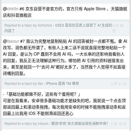
@
chir0n
#6 京东自营不是官方的，官方只有 Apple Store 、天猫旗舰
店和抖音旗舰店
Replied to a topic by 0o0o0o0
V2EX 是否在实质上接受了 AI 生成的
3 月 30
›
日
内容了
@
lisxour
#7 我认为完整地复制粘贴 AI 的回答被封一点都不冤。拿 AI
改写、润色都无所谓了，有些人上来二话不说就直接完整地粘贴一个
AI 回复，是认为 OP 蠢到不会用 AI 吗，一大长串的还影响我看别人
的回复，我反正无法理解这种行为。哪怕把 AI 引用的资料链接发出
来，甚至是就回一个“去问 AI”都好太多了，当然我个人觉得不如直接
闭嘴别回复。
Replied to a topic by lfsc
iPhone 是真 TM 难用
3 月 21 日
›
-「基础功能都做不好，这些有个蛋用呢？」
可是在我看来，安卓很多基础功能才是缺失的吧，我就说一个点击顶
部返回最上和滚动条拖拽，每次我用安卓的时候不能拖拽滚动条和返
回最上比我用 iOS 不能侧滑返回还恶心
Replied to a topic by intoext
猜测“虾机”多久就能出现在海鲜市场？
3 月 18 日
›