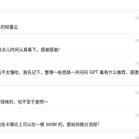
1
阿里的轻量云
1
需要点儿时间认真看下，感谢感谢！
1
不太懂哈，我先记下，整理一些思路一并问问 GPT 看有什么推荐，感激
1
个钱啥的，也不至于是吧～
1
信卡理论上可以拉一根 300M 的，那如何做分流呀？
1