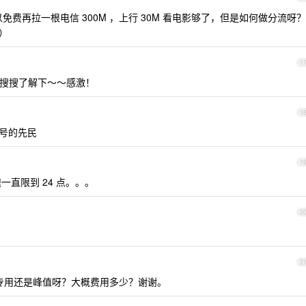
免费再拉一根电信 300M ，上行 30M 看电影够了，但是如何做分流呀？
）
1
搜搜了解下～～感激！
1
号的先民
1
一直限到 24 点。。。
2
2
 是专用还是峰值呀？大概费用多少？谢谢。