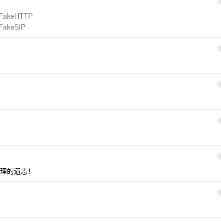
0/FakeHTTP
/FakeSIP
理的遗志！