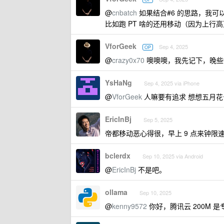
@
cnbatch
如果结合#6 的思路，我可以
比如跑 PT 啥的还用移动（因为上行高
VforGeek
Sep 4, 2025
OP
@
crazy0x70
噢噢噢，我先记下，晚些
YsHaNg
Sep 4, 2025 via iPhone
@
VforGeek
人嘛要有追求 想想五月花
EricInBj
Sep 5, 2025
帝都移动恶心得很，早上 9 点来钟限速
bclerdx
Sep 10, 2025 via Android
@
EricInBj
不是吧。
ollama
Sep 10, 2025
@
kenny9572
你好，腾讯云 200M