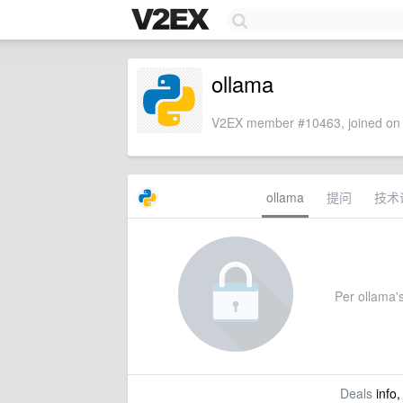
ollama
V2EX member #10463, joined on 
ollama
提问
技术
Per ollama's
Deals
info,