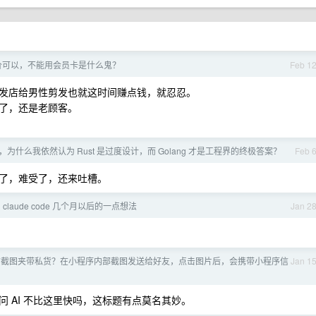
价可以，不能用会员卡是什么鬼？
Feb 1
发店给男性剪发也就这时间赚点钱，就忍忍。
了，还是老顾客。
了，为什么我依然认为 Rust 是过度设计，而 Golang 才是工程界的终极答案？
Feb 
了，难受了，还来吐槽。
 claude code 几个月以后的一点想法
Jan 2
微信截图夹带私货？在小程序内部截图发送给好友，点击图片后，会携带小程序信
Jan 1
 AI 不比这里快吗，这标题有点莫名其妙。