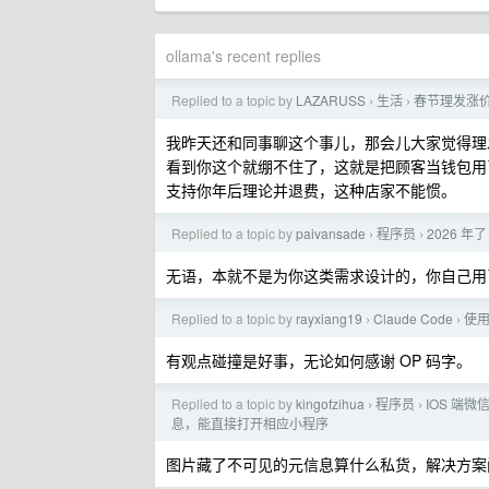
ollama's recent replies
Replied to a topic by
LAZARUSS
生活
春节理发涨
›
›
我昨天还和同事聊这个事儿，那会儿大家觉得理
看到你这个就绷不住了，这就是把顾客当钱包用
支持你年后理论并退费，这种店家不能惯。
Replied to a topic by
paivansade
程序员
2026 年
›
›
无语，本就不是为你这类需求设计的，你自己用
Replied to a topic by
rayxiang19
Claude Code
使用
›
›
有观点碰撞是好事，无论如何感谢 OP 码字。
Replied to a topic by
kingofzihua
程序员
IOS 端
›
›
息，能直接打开相应小程序
图片藏了不可见的元信息算什么私货，解决方案问