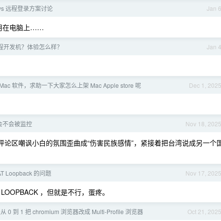
ows 远程登录方案讨论
Jan 
用在电脑上……
程开发机？体验怎么样？
Jan 
c 软件，求助一下大家怎么上架 Mac Apple store 呢
Dec 1, 202
 会不会被监控
Nov 18, 202
评论区嘲讽小白的氛围歪曲成“伤害民族感情”，紧接着把台湾说成另一个
 Loopback 的问题
Nov 17, 202
OOPBACK ，但就是不行，蛋疼。
0 到 1 把 chromium 浏览器改成 Multi-Profile 浏览器
Oct 21, 202