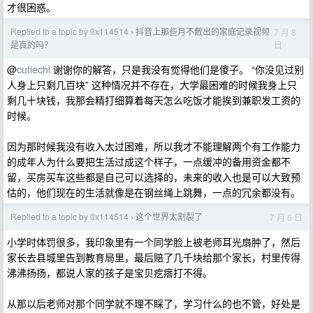
才很困惑。
Replied to a topic by 0x114514
抖音上那些月不敷出的家庭记录视频
7 月 8
›
日
是真的吗？
@
cutiechi
谢谢你的解答，只是我没有觉得他们是傻子。 “你没见过别
人身上只剩几百块” 这种情况并不存在，大学最困难的时候我身上只
剩几十块钱，我那会精打细算着每天怎么吃饭才能挨到兼职发工资的
时候。
因为那时候我没有收入太过困难，所以我才不能理解两个有工作能力
的成年人为什么要把生活过成这个样子，一点缓冲的备用资金都不
留，买房买车这些都是自己可以选择的，未来的收入也是可以大致预
估的，他们现在的生活就像是在钢丝绳上跳舞，一点的冗余都没有。
Replied to a topic by 0x114514
这个世界太割裂了
7 月 6 日
›
小学时体罚很多，我印象里有一个同学脸上被老师耳光扇肿了，然后
家长去县城里告到教育局里，最后赔了几千块给那个家长，村里传得
沸沸扬扬，都说人家的孩子是宝贝疙瘩打不得。
从那以后老师对那个同学就不理不睬了，学习什么的也不管，好处是