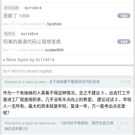
职场话题
•
0x114514
涨薪了 1000
190
Mar 10 • Lastly replied by
Synthnic
程序员
•
0x114514
同事的离谱代码让我想发疯
100
Mar 1 • Lastly replied by
scalpel666
More topics by 0x114514
»
0x114514's recent replies
Replied to a topic by wtcs
关于妹妹要不要继续读书的咨询
3 天前
›
作为一个有妹妹的人真看不得这种情况，总之不建议 3 ，出去打工不
是进工厂就是摇奶茶，几乎没有半点向上的希望。 建议试试 2 ，年轻
人一无所有，最大的资本就是年轻，复读一年，万一能考出点名堂
呢？
Replied to a topic by swananan
《当代码不再稀缺：程序员真正稀
7 月 16
›
日
缺的是判断力》