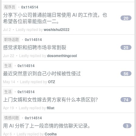
程序员
•
0x114514
分享下小公司普通前端日常使用 AI 的工作流，也
20
希望各位前辈能指点一二。
Jul 2 • Lastly replied by
woshishui2022
职场话题
•
0x114514
感觉求职和招聘市场非常割裂
25
Jun 22 • Lastly replied by
dosomethingcool
生活
•
0x114514
最近突然意识到自己小时候被性侵过
56
May 14 • Lastly replied by
OTZ
生活
•
0x114514
上门女婿和女性嫁去男方家有什么本质区别？
74
Apr 19 • Lastly replied by
fl0at
情感问题
•
0x114514
用 AI 分析了上一段恋情的微信聊天记录。
3
Apr 6 • Lastly replied by
Coolha