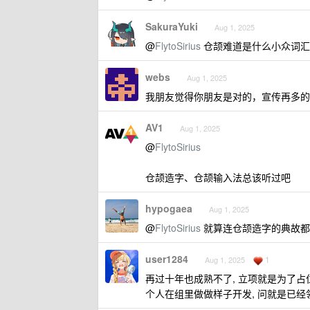
SakuraYuki
Aug 1, 2025
@
FlytoSirius
仓颉难道是什么小众词汇
webs
Aug 1, 2025
我朋友觉得你朋友是对的，宣传再多的
AV1
Aug 1, 2025
@
FlytoSirius
仓颉造字、仓颉输入法总该听过吧
hypogaea
Aug 1, 2025
@
FlytoSirius
就算连仓颉造字的典故都
user1284
1
Aug 1, 2025
再过十年也成熟不了, 立项就是为了占
个人在组里做做样子开发, 问就是已经领先