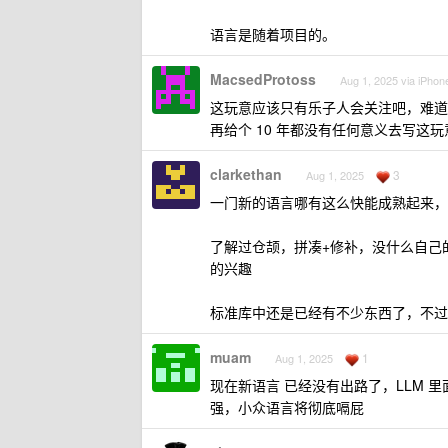
语言是随着项目的。
MacsedProtoss
Aug 1, 2025 via iPhon
这玩意应该只有乐子人会关注吧，难道
再给个 10 年都没有任何意义去写这玩
clarkethan
3
Aug 1, 2025
一门新的语言哪有这么快能成熟起来，看看
了解过仓颉，拼凑+修补，没什么自己
的兴趣
标准库中还是已经有不少东西了，不过
muam
1
Aug 1, 2025
现在新语言 已经没有出路了，LLM 里
强，小众语言将彻底嗝屁