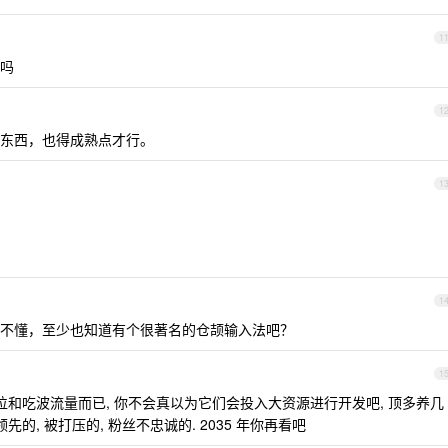
1
吗
1
东西，也得成熟点才行。
1
1
不懂，至少也知道有个很著名的仓颉输入法吧？
1
位和吃波流量而已, 你不会真以为它们会投入大资源进行开发吧, 顶多养几
的, 被打压的, 粉丝不忠诚的. 2035 年你再看吧