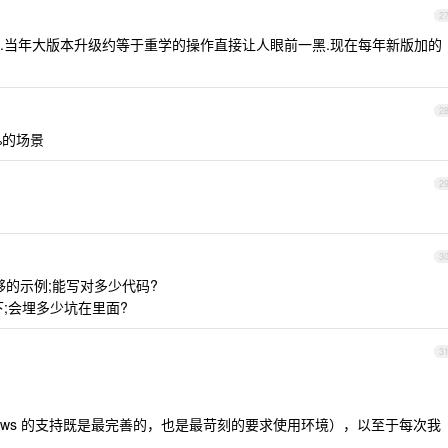
2
一言难尽.当年大版本升级约等于重学的操作直接让人眼前一黑.现在每年新版加的
2
%的场景
2
，
3
足够的示例;能写对多少代码?
;会埋多少坑在里面?
3
Windows 的支持既是最完善的，也是最苛刻的要求使用环境），以至于每次我