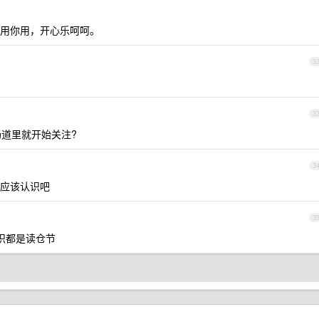
用你用，开心乐呵呵。
3
3
肠道里就开始关注?
3
应该认识吧
3
识都是读仓节