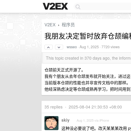
V2EX
程序员
›
我朋友决定暂时放弃仓颉编
wsseo
·
Aug 1, 2025
· 7720 views
This topic created in 370 days ago, the info
仓颉前天正式开源了。
我有个朋友从去年仓颉发布就开始关注，进过这
当前版本仓颉的性能也并非宣传文档中的那样。
他经深熟虑决定等仓颉成熟再学习，把时间用到
35 replies
•
2025-08-04 21:30:53 +08:00
skiy
Aug 1, 2025 via iPhone
这种没必要说了吧。改天某某某改用 py