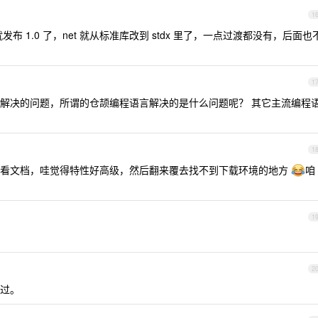
1
就发布 1.0 了，net 就从标准库改到 stdx 里了，一点过渡都没有，后面也
1
解决的问题，所谓的仓颉编程语言解决的是什么问题呢？ 其它主流编程
1
，看文档，哇觉得特性好高级，然后翻来覆去找不到下载环境的地方
咱
1
2
过。