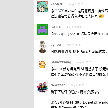
ZeoKarl
Aug 2, 2025
@
iOCZS
#6 swift 这玩意真是
语法糖经常看得我满脸黑人问号
iOCZS
Aug 2, 2025
@
nieyujiang
90%的语法只会用在 10
cynoa
Aug 4, 2025
可以利用 AI 照抄下 Java 开源库过去
ShineyWang
Aug 4, 2025
@
werls
新的语言用 AI 是想多了,没
怕不是全是报错,在不了解语言的情况下
NewYear
Aug 4, 2025
看了下编译的程序对系统的要求。
比 C#都还挑剔（嗯，Dotnet 对 
想选择 Dotnet 都搞不成。。。。