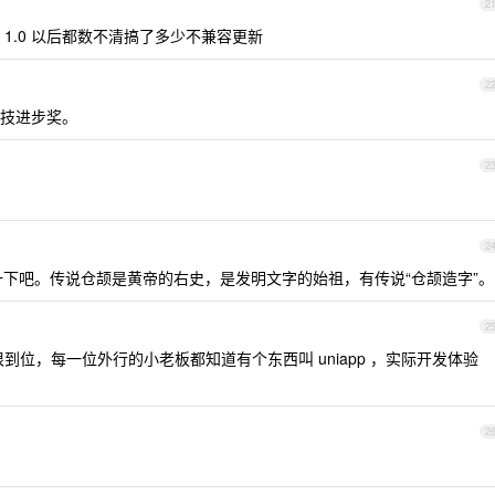
2
就算 1.0 以后都数不清搞了多少不兼容更新
2
技进步奖。
2
2
le 一下吧。传说仓颉是黄帝的右史，是发明文字的始祖，有传说“仓颉造字”。
2
的很到位，每一位外行的小老板都知道有个东西叫 uniapp ，实际开发体验
2
。