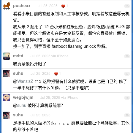
pusheax
Jul 25, 2025
1
25
看看小米目前的答题限制和人工审核条款，明摆着故意羞辱玩机
党。
我从米 2 起用了 12 台小米和红米设备，虚焊/发热/系统 BUG 都
能接受。但这个解锁实在是太令我反胃，哪怕它直接禁止解锁，
我只会觉得可惜，但不至于如此恶心。
换一加了，到手直接 fastboot flashing unlock 秒解。
mritd
Jul 25, 2025 via iPhone
26
我真是他妈开眼了
suhu
Jul 25, 2025
1
27
@
WanzizZ
#13 这种报警有什么依据呢，设备也是自己的 修了
一半不想修了有什么问题。（只是不理解）
wegbjwjm
Jul 25, 2025 via iPhone
28
@
suhu
破坏计算机系统罪？
suhu
Jul 25, 2025
29
是抢手机的人破坏的么。。。。感觉要扯能扯个寻衅滋事，其他
的都够不着吧