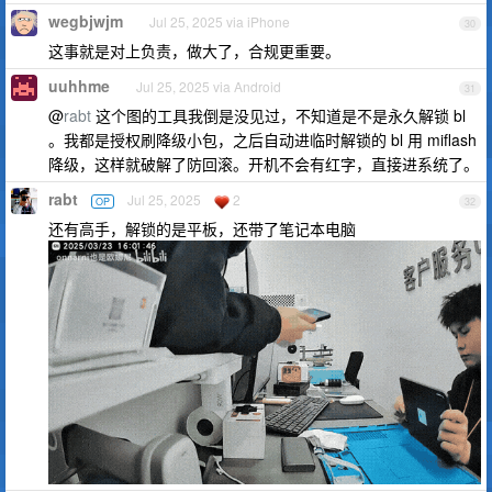
wegbjwjm
Jul 25, 2025 via iPhone
30
这事就是对上负责，做大了，合规更重要。
uuhhme
Jul 25, 2025 via Android
31
@
rabt
这个图的工具我倒是没见过，不知道是不是永久解锁 bl
。我都是授权刷降级小包，之后自动进临时解锁的 bl 用 miflash
降级，这样就破解了防回滚。开机不会有红字，直接进系统了。
rabt
Jul 25, 2025
2
OP
32
还有高手，解锁的是平板，还带了笔记本电脑