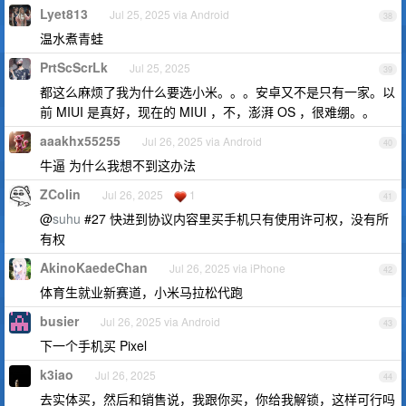
Lyet813
Jul 25, 2025 via Android
38
温水煮青蛙
PrtScScrLk
Jul 25, 2025
39
都这么麻烦了我为什么要选小米。。。安卓又不是只有一家。以
前 MIUI 是真好，现在的 MIUI ，不，澎湃 OS ，很难绷。。
aaakhx55255
Jul 26, 2025 via Android
40
牛逼 为什么我想不到这办法
ZColin
Jul 26, 2025
1
41
@
suhu
#27 快进到协议内容里买手机只有使用许可权，没有所
有权
AkinoKaedeChan
Jul 26, 2025 via iPhone
42
体育生就业新赛道，小米马拉松代跑
busier
Jul 26, 2025 via Android
43
下一个手机买 Pixel
k3iao
Jul 26, 2025
44
去实体买，然后和销售说，我跟你买，你给我解锁，这样可行吗