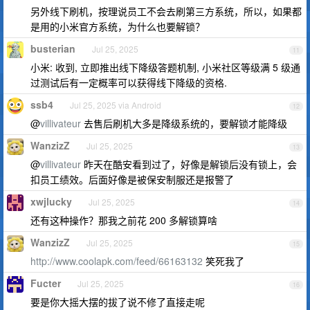
另外线下刷机，按理说员工不会去刷第三方系统，所以，如果都
是用的小米官方系统，为什么也要解锁？
busterian
Jul 25, 2025
11
小米: 收到, 立即推出线下降级答题机制, 小米社区等级满 5 级通
过测试后有一定概率可以获得线下降级的资格.
ssb4
Jul 25, 2025 via Android
12
@
villivateur
去售后刷机大多是降级系统的，要解锁才能降级
WanzizZ
Jul 25, 2025
13
@
villivateur
昨天在酷安看到过了，好像是解锁后没有锁上，会
扣员工绩效。后面好像是被保安制服还是报警了
xwjlucky
Jul 25, 2025
14
还有这种操作？那我之前花 200 多解锁算啥
WanzizZ
Jul 25, 2025
15
http://www.coolapk.com/feed/66163132
笑死我了
Fucter
Jul 25, 2025
16
要是你大摇大摆的拔了说不修了直接走呢