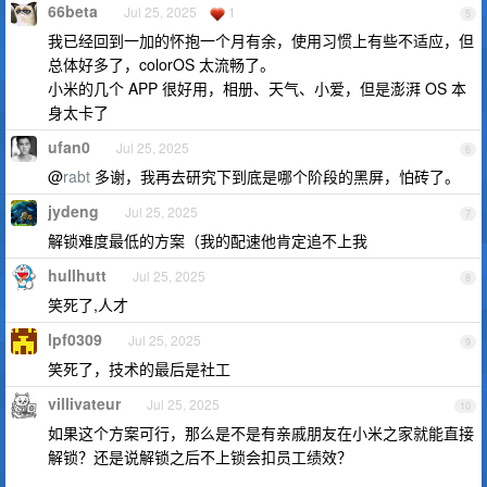
66beta
Jul 25, 2025
1
5
我已经回到一加的怀抱一个月有余，使用习惯上有些不适应，但
总体好多了，colorOS 太流畅了。
小米的几个 APP 很好用，相册、天气、小爱，但是澎湃 OS 本
身太卡了
ufan0
Jul 25, 2025
6
@
rabt
多谢，我再去研究下到底是哪个阶段的黑屏，怕砖了。
jydeng
Jul 25, 2025
7
解锁难度最低的方案（我的配速他肯定追不上我
hullhutt
Jul 25, 2025
8
笑死了,人才
lpf0309
Jul 25, 2025
9
笑死了，技术的最后是社工
villivateur
Jul 25, 2025
10
如果这个方案可行，那么是不是有亲戚朋友在小米之家就能直接
解锁？还是说解锁之后不上锁会扣员工绩效？