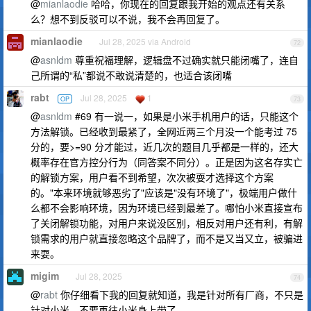
@
mianlaodie
哈哈，你现在的回复跟我开始的观点还有关系
么？想不到反驳可以不说，我不会再回复了。
mianlaodie
Jul 28, 2025 via Android
72
@
asnldm
尊重祝福理解，逻辑盘不过确实就只能闭嘴了，连自
己所谓的“私”都说不敢说清楚的，也适合该闭嘴
rabt
Jul 28, 2025
1
OP
73
@
asnldm
#69 有一说一，如果是小米手机用户的话，只能这个
方法解锁。已经收到最紧了，全网近两三个月没一个能考过 75
分的，要>=90 分才能过，近几次的题目几乎都是一样的，还大
概率存在官方控分行为（同答案不同分）。正是因为这名存实亡
的解锁方案，用户看不到希望，次次被耍才选择这个方案
的。"本来环境就够恶劣了"应该是"没有环境了"，极端用户做什
么都不会影响环境，因为环境已经到最差了。哪怕小米直接宣布
了关闭解锁功能，对用户来说没区别，相反对用户还有利，有解
锁需求的用户就直接忽略这个品牌了，而不是又当又立，被骗进
来耍。
migim
Jul 28, 2025
74
@
rabt
你仔细看下我的回复就知道，我是针对所有厂商，不只是
针对小米，不要再往小米身上带了