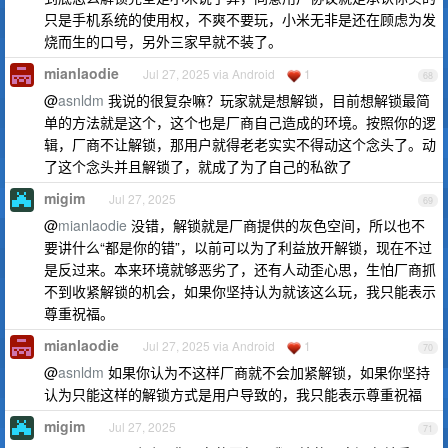
只是手机系统的使用权，不爽不要玩，小米无非是还在顾虑为发
烧而生的口号，另外三家早就不装了。
mianlaodie
Jul 27, 2025 via Android
1
68
@
asnldm
我说的很复杂嘛？玩家就是想解锁，目前想解锁最简
单的方法就是这个，这个也是厂商自己造成的环境。按照你的逻
辑，厂商不让解锁，那用户就得老老实实不得动这个念头了。动
了这个念头并且解锁了，就成了为了自己的私欲了
migim
Jul 27, 2025
69
@
mianlaodie
没错，解锁就是厂商提供的灰色空间，所以也不
要讲什么“都是你的错”，以前可以为了利益放开解锁，现在不过
是反过来。本来环境就够恶劣了，还有人动歪心思，生怕厂商抓
不到收紧解锁的机会，如果你坚持认为就该这么玩，我只能表示
尊重祝福。
mianlaodie
Jul 27, 2025 via Android
1
70
@
asnldm
如果你认为不这样厂商就不会加紧解锁，如果你坚持
认为只能这样的解锁方式是用户导致的，我只能表示尊重祝福
migim
Jul 27, 2025
71