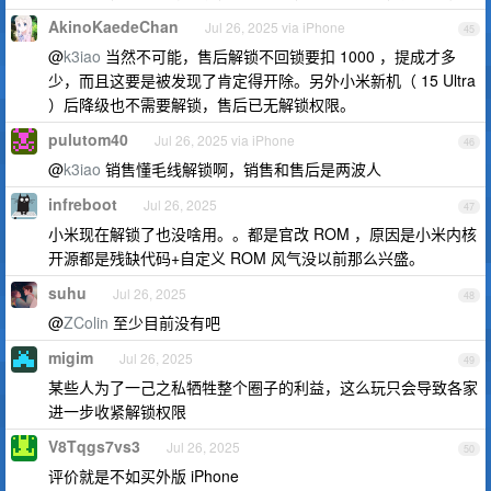
AkinoKaedeChan
Jul 26, 2025 via iPhone
45
@
k3iao
当然不可能，售后解锁不回锁要扣 1000 ，提成才多
少，而且这要是被发现了肯定得开除。另外小米新机（ 15 Ultra
）后降级也不需要解锁，售后已无解锁权限。
pulutom40
Jul 26, 2025 via iPhone
46
@
k3iao
销售懂毛线解锁啊，销售和售后是两波人
infreboot
Jul 26, 2025
47
小米现在解锁了也没啥用。。都是官改 ROM ，原因是小米内核
开源都是残缺代码+自定义 ROM 风气没以前那么兴盛。
suhu
Jul 26, 2025
48
@
ZColin
至少目前没有吧
migim
Jul 26, 2025
49
某些人为了一己之私牺牲整个圈子的利益，这么玩只会导致各家
进一步收紧解锁权限
V8Tqgs7vs3
Jul 26, 2025
50
评价就是不如买外版 iPhone