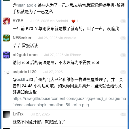
@
mianlaodie
某些人为了一己之私去钻售后漏洞解锁手机≠解锁
手机就是为了一己之私
VYSE
Jul 26, 2025 via Android
1
58
一年前 K70 至尊刚发布就是拔了就跑的，叫了一声，没追我
NESeeker
Jul 26, 2025 via Android
59
哈哈 雷猴活该
ni2gub1onm
Jul 27, 2025 via iPhone
60
请问 root 后的玩法是啥，不太理解为啥需要 root
asipirin1120
Jul 27, 2025
61
@
psklf
#23 广州的门店已经和维修一样进黑屋处理了，并且会
告知 24-48 小时后可取，如果你同意并离开，当天就会给你刷
好通知你去取
https://raw.githubusercontent.com/guozhigq/emoji_storage/ma
in/coolapk/coolapk_emotion_59_erha.png
LnTrx
Jul 27, 2025
62
既然不同意开窗，就掀屋顶了