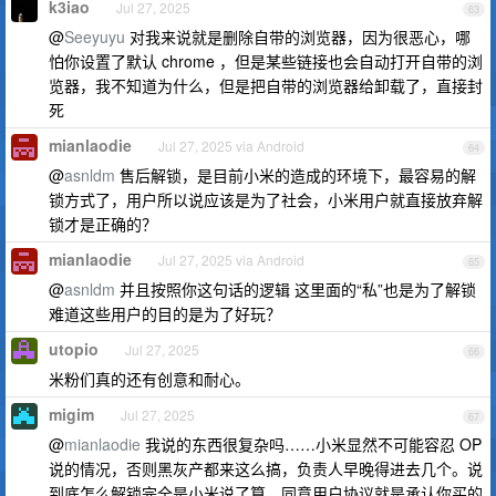
k3iao
Jul 27, 2025
63
@
Seeyuyu
对我来说就是删除自带的浏览器，因为很恶心，哪
怕你设置了默认 chrome ，但是某些链接也会自动打开自带的浏
览器，我不知道为什么，但是把自带的浏览器给卸载了，直接封
死
mianlaodie
Jul 27, 2025 via Android
64
@
asnldm
售后解锁，是目前小米的造成的环境下，最容易的解
锁方式了，用户所以说应该是为了社会，小米用户就直接放弃解
锁才是正确的？
mianlaodie
Jul 27, 2025 via Android
65
@
asnldm
并且按照你这句话的逻辑 这里面的“私”也是为了解锁
难道这些用户的目的是为了好玩？
utopio
Jul 27, 2025
66
米粉们真的还有创意和耐心。
migim
Jul 27, 2025
67
@
mianlaodie
我说的东西很复杂吗……小米显然不可能容忍 OP
说的情况，否则黑灰产都来这么搞，负责人早晚得进去几个。说
到底怎么解锁完全是小米说了算，同意用户协议就是承认你买的