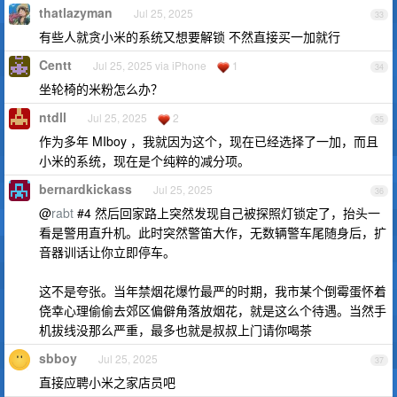
thatlazyman
Jul 25, 2025
33
有些人就贪小米的系统又想要解锁 不然直接买一加就行
Centt
Jul 25, 2025 via iPhone
1
34
坐轮椅的米粉怎么办？
ntdll
Jul 25, 2025
2
35
作为多年 MIboy ，我就因为这个，现在已经选择了一加，而且
小米的系统，现在是个纯粹的减分项。
bernardkickass
Jul 25, 2025
36
@
rabt
#4 然后回家路上突然发现自己被探照灯锁定了，抬头一
看是警用直升机。此时突然警笛大作，无数辆警车尾随身后，扩
音器训话让你立即停车。
这不是夸张。当年禁烟花爆竹最严的时期，我市某个倒霉蛋怀着
侥幸心理偷偷去郊区偏僻角落放烟花，就是这么个待遇。当然手
机拔线没那么严重，最多也就是叔叔上门请你喝茶
sbboy
Jul 25, 2025
37
直接应聘小米之家店员吧