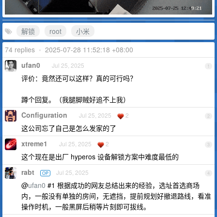
解锁
root
小米
74 replies
•
2025-07-28 11:52:18 +08:00
ufan0
Jul 25, 2025
1
评价：竟然还可以这样？真的可行吗？
蹲个回复。（我腿脚贼好追不上我）
Configuration
Jul 25, 2025
2
2
这公司忘了自己是怎么发家的了
xtreme1
Jul 25, 2025
2
3
这个现在是出厂 hyperos 设备解锁方案中难度最低的
rabt
Jul 25, 2025
OP
4
@
ufan0
#1 根据成功的网友总结出来的经验，选址首选商场
内，一般没有单独的房间，无遮挡，提前规划好撤退路线，看准
操作时机，一般黑屏后稍等片刻即可拔线。