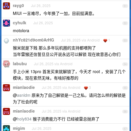
rayg0
Jul 26, 2025
51
MIUI 一言难尽，今年换了一加，目前挺满意。
cyhulk
Jul 26, 2025
52
motolora
nhYc821d9om0ArHG
Jul 26, 2025 via Android
1
53
猴米就是下贱 那么多年玩机圈的支持都喂狗了
当年雷猴还信誓旦旦公开说永远可以解锁 现在故意恶心你们
labubu
Jul 26, 2025 via Android
54
手上小米 13pro 首发买来就解锁了，今天才 root ，安装了几个
模块，现在索然无味，有啥好推荐的
mianlaodie
Jul 26, 2025 via Android
3
55
@
asnldm
原来为了自己解锁是一己之私，请问怎么样的解锁是
为了社会的呢
mianlaodie
Jul 26, 2025 via Android
56
@
holy834
猴子消费能力不行 已经被雷总抛弃了
migim
Jul 26, 2025
57