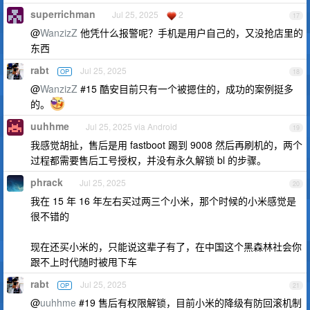
superrichman
Jul 25, 2025
2
17
@
WanzizZ
他凭什么报警呢？手机是用户自己的，又没抢店里的
东西
rabt
Jul 25, 2025
OP
18
@
WanzizZ
#15 酷安目前只有一个被摁住的，成功的案例挺多
的。
uuhhme
Jul 25, 2025 via Android
19
我感觉胡扯，售后是用 fastboot 踢到 9008 然后再刷机的，两个
过程都需要售后工号授权，并没有永久解锁 bl 的步骤。
phrack
Jul 25, 2025
20
我在 15 年 16 年左右买过两三个小米，那个时候的小米感觉是
很不错的
现在还买小米的，只能说这辈子有了，在中国这个黑森林社会你
跟不上时代随时被甩下车
rabt
Jul 25, 2025
OP
21
@
uuhhme
#19 售后有权限解锁，目前小米的降级有防回滚机制