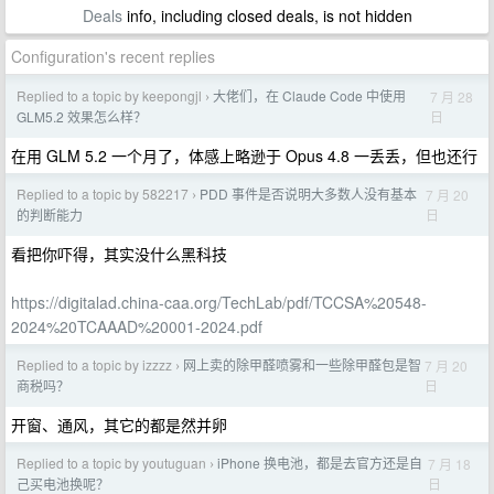
Deals
info, including closed deals, is not hidden
Configuration's recent replies
Replied to a topic by keepongjl
大佬们，在 Claude Code 中使用
7 月 28
›
日
GLM5.2 效果怎么样？
在用 GLM 5.2 一个月了，体感上略逊于 Opus 4.8 一丢丢，但也还行
Replied to a topic by 582217
PDD 事件是否说明大多数人没有基本
7 月 20
›
日
的判断能力
看把你吓得，其实没什么黑科技
https://digitalad.china-caa.org/TechLab/pdf/TCCSA%20548-
2024%20TCAAAD%20001-2024.pdf
Replied to a topic by izzzz
网上卖的除甲醛喷雾和一些除甲醛包是智
7 月 20
›
日
商税吗？
开窗、通风，其它的都是然并卵
Replied to a topic by youtuguan
iPhone 换电池，都是去官方还是自
7 月 18
›
日
己买电池换呢？