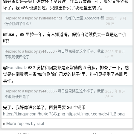
做好备份是关键！硬盘坏了变只读，什么方案都一样，部分文件还损
坏了，我 x86 也遇到过，只能重新买了块硬盘重装了。
Replied to a topic by systemsettings
你们的土区 AppStore 都
2025 年 9 月
›
28 日
低价订阅了什么？
infuse ，99 里拉一年，有人知道吗，保持自动续费会一直是这个价
吗？
Replied to a topic by zy445566
每日登录奖励这个样子，我都
2025 年 9 月
›
26 日
不敢随便评论了
@
FaustinaD
#32 发帖和回复都是正常值的 5 倍多，排查了一下，感
觉是在倒数第三条"如何删除自己发的帖子"里，抖机灵提到了某删号
事件。
Replied to a topic by zy445566
每日登录奖励这个样子，我都
2025 年 9 月
›
26 日
不敢随便评论了
完了，我好像进名单了，回复需要 26 个铜币
https://i.imgur.com/hu4oR6C.png
https://i.imgur.com/de4ijLB.png
More replies by rabt
»