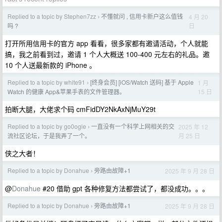
Replied to a topic by Stephen7zz
不懂就问 , 信用卡新户这么值钱
4 月 20
›
日
吗 ?
打开所用信用卡的官方 app 看看，很多家都有邀请活动，个人就能
搞，我之前看到过，邀请 1 个人大概送 100-400 元左右的礼品。邀
10 个人送最新款的 iPhone 。
Replied to a topic by white91
[终身会员] [iOS/Watch 送码] 基于 Apple
1 月
›
15 日
Watch 的健康 App&苹果手表的文件管理器。
拍断大腿，大佬求个码 cmFidDY2NkAxNjMuY29t
Replied to a topic by go0ogle
一直没有一个科学上网相关的交
2025 年 12
›
月 25 日
流社区论坛，于是我弄了一个。
侠之大者！
Replied to a topic by Donahue
旁路由故障+1
2025 年 9 月 28 日
›
@
Donahue
#20 借助 gpt 各种修复方法都尝试了，都没成功。。。
Replied to a topic by Donahue
旁路由故障+1
2025 年 9 月 28 日
›