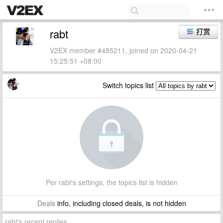
rabt
打赏
V2EX member #485211, joined on 2020-04-21
15:25:51 +08:00
Switch topics list
Per rabt's settings, the topics list is hidden
Deals
info, including closed deals, is not hidden
rabt's recent replies