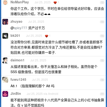
NoManPlay
Jul 25, 2025
1
72
你这个工作，这个学历，平时在单位给领导留点好印象，应该会
排着队给你介绍，不必🐢🐢
zhuyao
Jul 25, 2025
73
@
spicy777
资产过千万
bk201
Jul 25, 2025
1
74
没法帮你分析,见面时肯定是什么细节被吐槽了,亦或者是颜值不
符合对方审美.都感觉对方冷淡了,为啥还要贴,不是自找没趣吗?
贴回来,也可能对你嫌弃一辈子.
daimon1
Jul 25, 2025
75
从描述里能看出来，你不太懂怎么和妹子相处。虽然你是个
SSS 级数值怪，但是技巧也很重要
fuwu1245
Jul 25, 2025
76
A8.1 （指我理解的那个 A8 吗
JinBin
Jul 25, 2025 via Android
77
能不能别用这种把祖宗十八代资产全算自己头上的小红书抽象算
法，在 v 站不觉尴尬吗