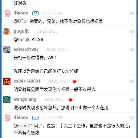
好对象
iHaooo
Jul 25, 2025
OP
89
@
DT27
需要的，兄弟，找不到对象我也很捉急
guguji5
Jul 25, 2025
90
@
lianglu
A4.99
edward1987
Jul 25, 2025
91
长相一般过得去，A8.1
--------------
我还以为是给自己颜值打 8.1 分呢
xx841140091
Jul 25, 2025
1
92
明显就算见面后发现你长相很一般不过得去
wangxiang
Jul 25, 2025
3
93
洗澡时发现水忽冷忽热，那说明不止你一个人在用
iHaooo
Jul 25, 2025
OP
94
@
even77
问了，说是：手头三个工作，虽然也不是很大的活，
压着有点焦虑