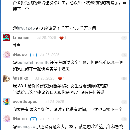
否者拒绝我的邀请也没给理由，也没给下次邀约的时机暗示，直
接下一个
@
fuwu1245
#76 应该是 1 千万 - 1.5 千万之间
talisman
Jul 25, 2025
1
84
养鱼
iHaooo
Jul 25, 2025
OP
85
@
journalistFromHK
还没考虑过这个问题，但是兄弟这么一说，
如果真的在一起也确实是个隐患
Vaspike
Jul 25, 2025
1
86
我 A3.1 给你的建议是继续猛攻, 女生要看到你的态度!
当然给出这个建议的原因和你是 A8.1 没有任何关系
eventlooped
Jul 25, 2025
87
我要是有你这个条件，没时间也得有时间，不然也直接下一个
iHaooo
Jul 25, 2025
OP
88
@
momogzp
那还没有这么大，28 ，就是想趁着这几年积极找