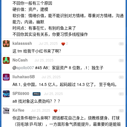
不回你一般有三个原因
硬价值：资产，建模
软价值：情绪价值，能不能识别对方情绪，尊重对方情绪，沟通
能力，内涵，幽默
时间点：有事在忙，有别的鱼上来了
不回你其实没有关系，你要习惯多线程操作
kalassssh
Jul 25, 2025
2
58
这 tm 给我干小红书来了啊？
NoCash
Jul 25, 2025
59
@
apollo007
#45 A8：家庭资产 8 位数，.1：独生子
liuhaitaoSB
Jul 25, 2025
60
A8.1, 全中国，14.5 亿人，起码超过 14.3 亿了， 至于龟吗。
SPX6900
Jul 25, 2025
PRO
61
a8 找对象这么费劲吗？？？
KeYee
Jul 25, 2025
1
62
你这条件相什么亲啊？把钱都花自己身上，烧教练健身、打球
（羽毛球/乒乓球），一方面形象气质能提升，最重要的是能锻