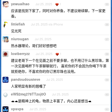
yewuaihao
Jul 25, 2025
1
35
应该是找到下家了，同时对你养鱼，不建议继续聊，下一家更
香。
littiefish
Jul 25, 2025 via iPhone
36
见光死
niurougan
Jul 25, 2025
37
热水器理论，哥们好好想想吧
lostberryzz
Jul 25, 2025
1
38
建议老哥下一个在见面之前不要多聊，也不用订什么黑珍珠，第
一次见面喝杯下午茶聊聊就行， 喜欢你的不会因为你喝下午茶
就拒绝你，不喜欢你的你订黑珍珠也没用。
pandoudousteve
Jul 25, 2025
39
人家明显有新的翘嘴了
eWS2mq278TTzoj0O
Jul 25, 2025
40
🐢🐢是精神上的龟，物质上丰富了，内心还是想当🐢
vpsvps
Jul 25, 2025
41