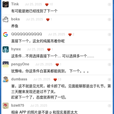
Tink
Jul 25, 2025
10
1
有可能是她已经找到了下一个
boks
Jul 25, 2025
1
2
养鱼
QQQQQQQQQQQ
Jul 25, 2025
2
3
直接下一个，这女的纯属吊着你呢
hytex
Jul 25, 2025
1
4
这条件…不用选择直接下一个… 可以选择多一个……
pengyOne
Jul 25, 2025
1
5
犹豫啥，你这条件白富美都能挑到， 下一个。。。
dumbass
Jul 25, 2025
13
6
害，这不就是见光死，被卡颜了呗。见面能聊那是出于礼节，第
三天醒来发现还是过不了关。
赶紧下一个了，态度就表明了一切。
bzw875
Jul 25, 2025
7
相亲 APP 的照片是不是 p 和现实差距太大