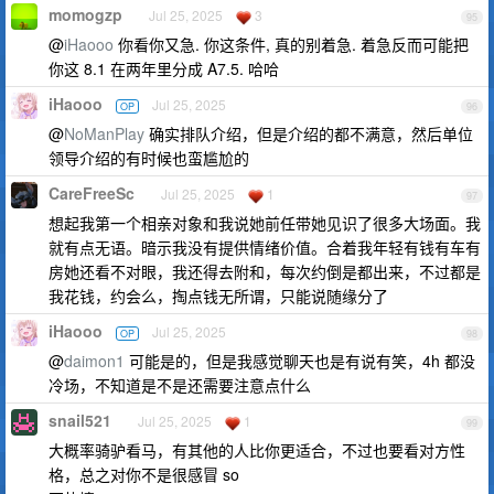
momogzp
Jul 25, 2025
3
95
@
iHaooo
你看你又急. 你这条件, 真的别着急. 着急反而可能把
你这 8.1 在两年里分成 A7.5. 哈哈
iHaooo
Jul 25, 2025
OP
96
@
NoManPlay
确实排队介绍，但是介绍的都不满意，然后单位
领导介绍的有时候也蛮尴尬的
CareFreeSc
Jul 25, 2025
1
97
想起我第一个相亲对象和我说她前任带她见识了很多大场面。我
就有点无语。暗示我没有提供情绪价值。合着我年轻有钱有车有
房她还看不对眼，我还得去附和，每次约倒是都出来，不过都是
我花钱，约会么，掏点钱无所谓，只能说随缘分了
iHaooo
Jul 25, 2025
OP
98
@
daimon1
可能是的，但是我感觉聊天也是有说有笑，4h 都没
冷场，不知道是不是还需要注意点什么
snail521
Jul 25, 2025
1
99
大概率骑驴看马，有其他的人比你更适合，不过也要看对方性
格，总之对你不是很感冒 so