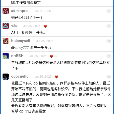
哪,工作有那么稳定
adminpro
Jul 25, 2025
19
她已经找到了下一个
v2s
Jul 25, 2025
2
20
A8.1 - 8 位数 1 开头。
hidemyself
Jul 25, 2025
21
@
spicy777
资产一千多万
nrtEBH
Jul 25, 2025
37
22
三线城市 a8 公务员这种天龙人阶级就别来这问我们这些臭屌丝
了吧
ococnehc
Jul 25, 2025
1
23
我最近也有和 op 相同的经历，同样是相亲软件上加的人，最近
开始不冷不热的，见面也是各种没空。不过我之前给她相亲软件
那边点过关注，发现她在那边高强度更新，确定是在养鱼了，这
几天直接断了
最近看别人有句话说的很好，对你有兴趣的人，不会没有时间
希望 op 早日逃离捞女