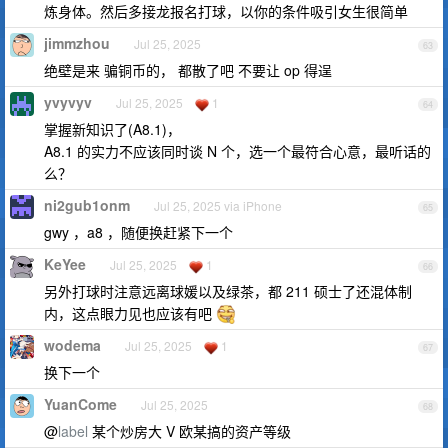
炼身体。然后多接龙报名打球，以你的条件吸引女生很简单
jimmzhou
Jul 25, 2025
63
绝壁是来 骗铜币的， 都散了吧 不要让 op 得逞
yvyvyv
Jul 25, 2025
1
64
掌握新知识了(A8.1)，
A8.1 的实力不应该同时谈 N 个，选一个最符合心意，最听话的
么？
ni2gub1onm
Jul 25, 2025 via iPhone
65
gwy ，a8 ，随便换赶紧下一个
KeYee
Jul 25, 2025
1
66
另外打球时注意远离球媛以及绿茶，都 211 硕士了还混体制
内，这点眼力见也应该有吧
wodema
Jul 25, 2025
1
67
换下一个
YuanCome
Jul 25, 2025
68
@
label
某个炒房大 V 欧某搞的资产等级