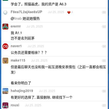
学会了，照猫画虎，我的资产是 A6.3
F8ea7L2aj4ae8xUP
Jul 25, 2025
4
52
@
finab
她说她慢热
ererrrr
Jul 25, 2025
53
我 A1.1
岂不是名列前茅
naver1
Jul 25, 2025
54
公务员还需要相亲？？？
make115
Jul 25, 2025
55
但是最后聊天也没和我一起互道晚安表情包（之前一直都会相互
发）
看来你明白了
hahajing2019
Jul 25, 2025
56
有更好的选择了, 直接删除, 继续找下一个
rouxi
Jul 25, 2025
57