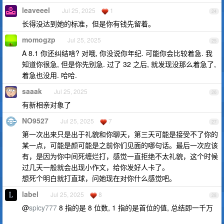
leaveeel
Jul 25, 2025
1
24
长得没达到她的标准，但是你有钱先留着。
momogzp
Jul 25, 2025
25
A 8.1 你还纠结啥? 对哦, 你没说你年纪. 可能你会比较着急. 我
知道你很急, 但是你先别急. 过了 32 之后, 就发现没那么着急了,
着急也没用. 哈哈.
saaak
Jul 25, 2025
26
有新相亲对象了
NO9527
Jul 25, 2025
7
27
第一次出来只是出于礼貌和你聊天，第三天可能是接受不了你的
某一点，可能是颜可能是之前你们见面的哪句话。最后一次应该
有，是因为你中间死缠烂打，感觉一直拒绝不太礼貌，这个时候
过几天一般就会出现小作文，给你发好人卡了。
想死个明白就打直球，问她现在对你什么感觉吧。
label
Jul 25, 2025
8
28
@
spicy777
8 指的是 8 位数, 1 指的是首位的值, 总结即一千万