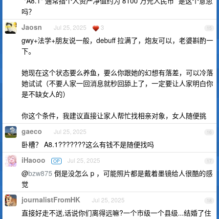
`"A8.1" 通常指个人资产净值约为 8100 万元人民币` 是这个意思
吗？
Jaosn
Jul 25, 2025
3
15
gwy+法学+朋友说一般，debuff 拉满了，炮友可以，老婆斟酌一
下。
她现在这个状态要么养鱼，要么你跟她的幻想有落差，可以冷落
她试试（不要人家一回消息就秒回舔上了，一定要让人家明白你
是不缺女人的）
你这个条件，我建议直接让家人帮忙找相亲对象，女人随便挑
gaeco
Jul 25, 2025
16
卧槽？ A8.1???????这么有钱不是随便找吗
iHaooo
Jul 25, 2025
OP
17
@
bzw875
倒是没怎么 p ，可能照片都是戴着墨镜给人很酷的感
觉
journalistFromHK
Jul 25, 2025
18
直接好走不送,话说你们离得远嘛?一个市级一个县级...结婚了住