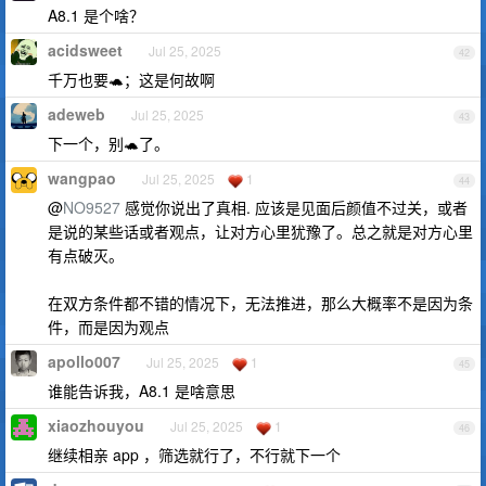
A8.1 是个啥？
acidsweet
Jul 25, 2025
42
千万也要🐢；这是何故啊
adeweb
Jul 25, 2025
43
下一个，别🐢了。
wangpao
Jul 25, 2025
1
44
@
NO9527
感觉你说出了真相. 应该是见面后颜值不过关，或者
是说的某些话或者观点，让对方心里犹豫了。总之就是对方心里
有点破灭。
在双方条件都不错的情况下，无法推进，那么大概率不是因为条
件，而是因为观点
apollo007
Jul 25, 2025
1
45
谁能告诉我，A8.1 是啥意思
xiaozhouyou
Jul 25, 2025
1
46
继续相亲 app ，筛选就行了，不行就下一个