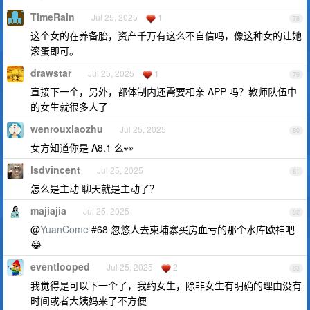
TimeRain
Jul 25, 2025
1
78
这个女的在养备胎，资产千万有这么不自信吗，像这种女的让她
滚蛋即可。
drawstar
Jul 25, 2025
1
79
直接下一个，另外，都体制内还需要相亲 APP 吗？教师队伍中
的女生就很多人了
wenrouxiaozhu
Jul 25, 2025
80
女方知道你是 A8.1 么👀
lsdvincent
Jul 25, 2025
81
怎么是主动 聊天就是主动了？
majiajia
Jul 25, 2025
82
@
YuanCome
#68 忽悠人去柬埔寨买房血亏的那个水库欧神吧
😂
eventlooped
Jul 25, 2025
2
83
我觉得是可以下一个了，我约女生，除非女生有明确的理由没有
时间或者大姨妈来了不方便