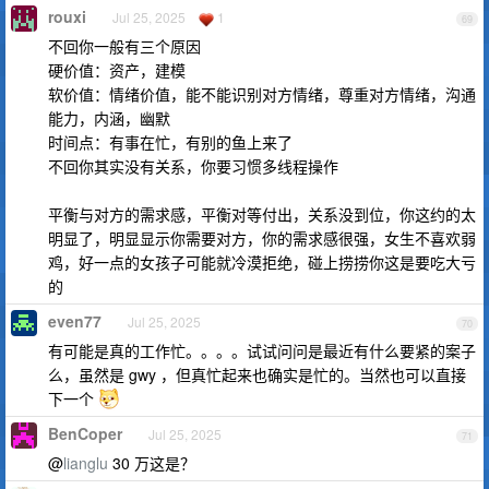
rouxi
Jul 25, 2025
1
69
不回你一般有三个原因
硬价值：资产，建模
软价值：情绪价值，能不能识别对方情绪，尊重对方情绪，沟通
能力，内涵，幽默
时间点：有事在忙，有别的鱼上来了
不回你其实没有关系，你要习惯多线程操作
平衡与对方的需求感，平衡对等付出，关系没到位，你这约的太
明显了，明显显示你需要对方，你的需求感很强，女生不喜欢弱
鸡，好一点的女孩子可能就冷漠拒绝，碰上捞捞你这是要吃大亏
的
even77
Jul 25, 2025
70
有可能是真的工作忙。。。。试试问问是最近有什么要紧的案子
么，虽然是 gwy ，但真忙起来也确实是忙的。当然也可以直接
下一个
BenCoper
Jul 25, 2025
71
@
lianglu
30 万这是？