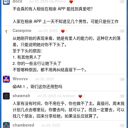
docx
Jul 25, 2025 via iPhone
1
47
不会真的有人相信在相亲 APP 能找到真爱吧？
人家在相亲 APP 上一天不知道见几个男性，可能只是份工作
Caratpine
Jul 25, 2025
2
48
从她刚开始的表现来看，她是有爱人的能力的，这种巨大的落
差，只能说明她对你不下头了。
至于下头的原因：
1. 有其他男人了
2. 你的一些言行让她下头了
不管哪种原因，都不用再纠结直接下一个。
Wovvvv
Jul 25, 2025
49
😱A8.1 ，哥们这你还用愁吗
shawnsh
Jul 25, 2025 via Android
1
50
人家有没有时间，你不用在乎，你也做不了主。直接问，周末我
计划几点去哪里玩，你要去吗，就可以了。而且一定要去，可以
找几个朋友，回来分享给她，如果没反应就算了。
chambered
Jul 25, 2025
51