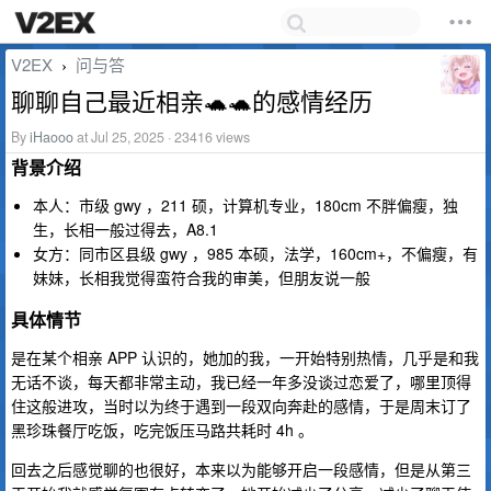
V2EX
问与答
›
聊聊自己最近相亲🐢🐢的感情经历
By
iHaooo
at Jul 25, 2025 · 23416 views
背景介绍
本人：市级 gwy ，211 硕，计算机专业，180cm 不胖偏瘦，独
生，长相一般过得去，A8.1
女方：同市区县级 gwy ，985 本硕，法学，160cm+，不偏瘦，有
妹妹，长相我觉得蛮符合我的审美，但朋友说一般
具体情节
是在某个相亲 APP 认识的，她加的我，一开始特别热情，几乎是和我
无话不谈，每天都非常主动，我已经一年多没谈过恋爱了，哪里顶得
住这般进攻，当时以为终于遇到一段双向奔赴的感情，于是周末订了
黑珍珠餐厅吃饭，吃完饭压马路共耗时 4h 。
回去之后感觉聊的也很好，本来以为能够开启一段感情，但是从第三