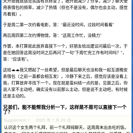
天开始我就感觉氛围有点转变了，她开始减少了分享，减少了聊天使
用表情包的频率，减少了热情（但也不是没有，偶尔也会主动，感觉
吊着我）。
于是周二第一次约看电影，答：“最近没时间，过段时间看看”
再后周四第二次约博物馆，答：“这周工作忙，没精力”
作罢，本打算就此放弃直接下一个，好朋友给出建议问最后一次，于
是在她回答这周没时间之后再问了一句“下周忙完工作有时间吗？”，
答：“应该有”。
这给🐢🐢我又燃起了一丝希望，但是最后聊天也没和我一起互道晚安
表情包（之前一直都会相互发）。冷静下来之后，感觉应该是没看上
我，打算放弃寻找下一个。现在就是蛮纠结一点的是，见面之后，你
说人家不主动吧，确实没有以前那么主动，但是说不主动吧，有时候
还是主动的。
兄弟们，能不能帮我分析一下，这样是不是可以直接下一个
了？
Supplement 1 · 2025 年 7 月 25 日
认识这个女生两个礼拜，前一个礼拜纯聊天，这周周末出去吃的饭。