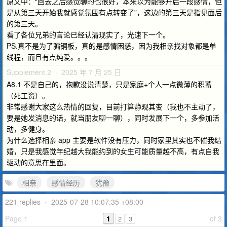
原文中：“回去之后感觉聊的也很好，本来以为能够开启一段感情，但
是从第三天开始我就感觉氛围有点转变了”，这边的第三天是指见面后
的第三天。
看了各位兄弟的言论已经认清现实了，光速下一个。
PS.真不是为了骗铜板，真的是感情困惑，因为我相亲找对象都是单
线程，而且有点纯爱。。。
Supplement 2 · 2025 年 7 月 25 日
A8.1 不是自己的，抱歉没说清楚，只是家庭+个人一点微薄的积蓄
（死工资）。
非常感谢大家这么热情的回复，目前打算静观其变（我也不主动了，
要是她发消息的话，就当朋友聊一聊），同时发展下一个，多参加活
动，多健身。
为什么选择相亲 app 主要是软件没有压力，同时家里其实也不催我结
婚，只是我感觉年纪越大我能约到的女生可能质量越不高，有点自我
驱动的意思在里面。
相亲
感情经历
犹豫
221 replies
•
2025-07-28 10:07:35 +08:00
Page 1
1
of 3
2
3