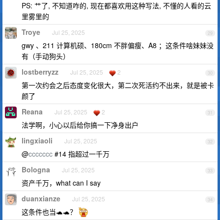
PS: 艹了, 不知道咋的, 现在都喜欢用这种写法, 不懂的人看的云
里雾里的
Troye
Jul 25, 2025
29
gwy 、211 计算机硕、180cm 不胖偏瘦、A8 ；这条件啥妹妹没
有（手动狗头）
lostberryzz
Jul 25, 2025
2
30
第一次约会之后态度变化很大，第二次死活约不出来，就是被卡
颜了
Reana
Jul 25, 2025
2
31
法学啊，小心以后给你搞一下净身出户
lingxiaoli
Jul 25, 2025
32
@
ccccccc
#14 指超过一千万
Bologna
Jul 25, 2025
33
资产千万，what can I say
duanxianze
Jul 25, 2025
34
这条件也当🐢🐢？