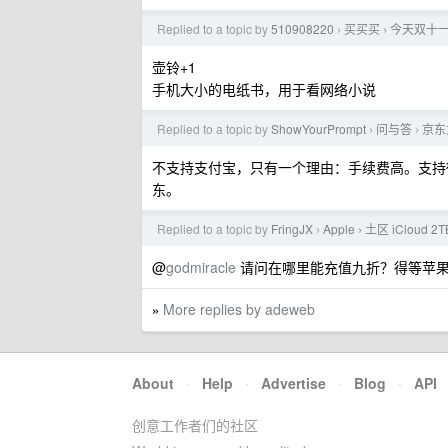
Replied to a topic by
510908220
买买买
今天双十
›
›
壶铃+1
手机大小的电纸书，用于看网络小说
Replied to a topic by
ShowYourPrompt
问与答
京东
›
›
不支持支付宝，只有一个理由：手续费高。支持
东。
Replied to a topic by
FringJX
Apple
土区 iCloud 2
›
›
@
godmiracle
请问在哪里能充值九折？得等苹
More replies by adeweb
»
About
·
Help
·
Advertise
·
Blog
·
API
创意工作者们的社区