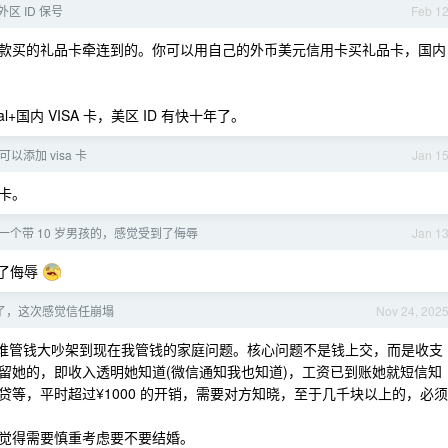
区 ID 保号
Feb 1
款买的礼品卡牵连到的。你可以用自己的外币美元信用卡买礼品卡，国内
+国内 VISA 卡，美区 ID 有快十年了。
可以添加 visa 卡
Jan 1
绑卡。
一个带 10 岁男孩的，感觉受到了侮辱
Jan 1
到了侮辱
了，这次感觉信任崩塌
Nov 24, 202
过谁管钱大吵架到现在我管钱的家庭问题。核心问题不是钱上交，而是收支
留她的，即收入透明她知道(微信通知我也知道)，工资已到账她就短信知
等，平时超过¥1000 的开销，需要对方知晓，至于几千块以上的，必须
觉得需要慎重考虑要不要结婚。