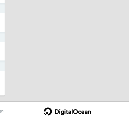
5
5
5
ge