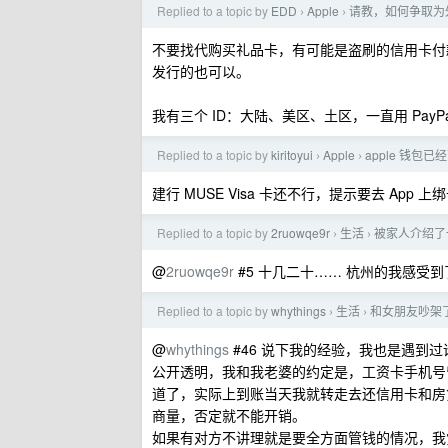
Replied to a topic by
EDD
Apple
请教，如何争取为外
›
›
不要找代购买礼品卡，有可能是盗刷的信用卡付
发行的也可以。
我有三个 ID：大陆、美区、土区，一直用 PayPal
Replied to a topic by
kiritoyui
Apple
apple 钱包已经
›
›
建行 MUSE Visa 卡还不行，提示要去 App 上
Replied to a topic by
2ruowqe9r
生活
被家人介绍了
›
›
@
2ruowqe9r
#5 十几二十…… 杭州的我感受
Replied to a topic by
whythings
生活
和女朋友吵架
›
›
@
whythings
#46 说下我的经验，我也是遇到
公开透明，我和我老婆的约定是，工资卡手机号
道了，实际上到账当天我就转走去还信用卡和房贷
商量，否定就不能开销。
如果有对方不讲理就是要全方面管钱的情况，我