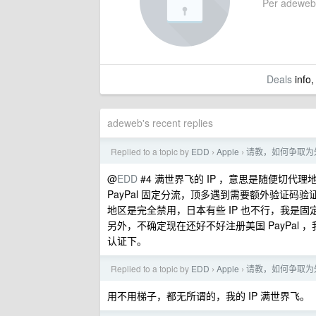
Per adeweb's
Deals
info,
adeweb's recent replies
Replied to a topic by
EDD
Apple
请教，如何争取为外
›
›
@
EDD
#4 满世界飞的 IP ，意思是随便切
PayPal 固定分流，顶多遇到需要额外验证码验证登
地区是完全禁用，日本有些 IP 也不行，我是固定
另外，不确定现在还好不好注册美国 PayPal
认证下。
Replied to a topic by
EDD
Apple
请教，如何争取为外
›
›
用不用梯子，都无所谓的，我的 IP 满世界飞。