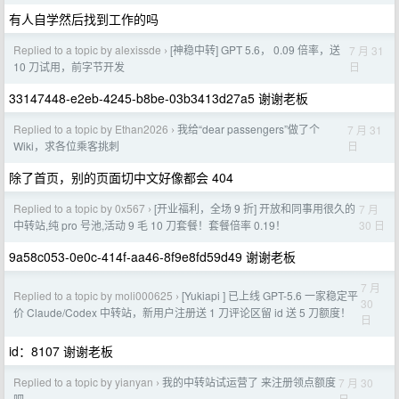
有人自学然后找到工作的吗
Replied to a topic by alexissde
[神稳中转] GPT 5.6， 0.09 倍率，送
7 月 31
›
日
10 刀试用，前字节开发
33147448-e2eb-4245-b8be-03b3413d27a5 谢谢老板
Replied to a topic by Ethan2026
我给“dear passengers”做了个
7 月 31
›
日
Wiki，求各位乘客挑刺
除了首页，别的页面切中文好像都会 404
Replied to a topic by 0x567
[开业福利，全场 9 折] 开放和同事用很久的
7 月
›
30 日
中转站,纯 pro 号池,活动 9 毛 10 刀套餐！套餐倍率 0.19！
9a58c053-0e0c-414f-aa46-8f9e8fd59d49 谢谢老板
7 月
Replied to a topic by moli000625
[Yukiapi ] 已上线 GPT-5.6 一家稳定平
›
30
价 Claude/Codex 中转站，新用户注册送 1 刀评论区留 id 送 5 刀额度！
日
id：8107 谢谢老板
Replied to a topic by yianyan
我的中转站试运营了 来注册领点额度
7 月 30
›
日
吧