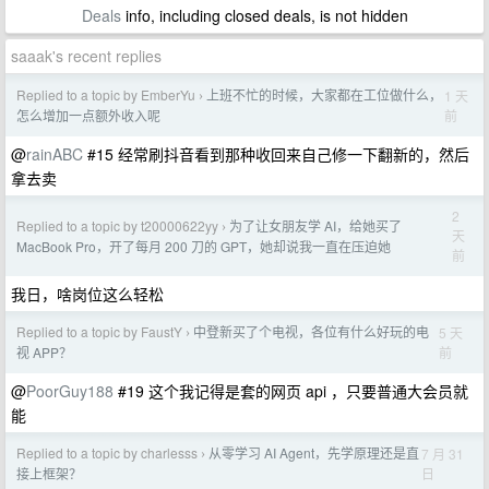
Deals
info, including closed deals, is not hidden
saaak's recent replies
Replied to a topic by EmberYu
上班不忙的时候，大家都在工位做什么，
1 天
›
前
怎么增加一点额外收入呢
@
rainABC
#15 经常刷抖音看到那种收回来自己修一下翻新的，然后
拿去卖
2
Replied to a topic by t20000622yy
为了让女朋友学 AI，给她买了
›
天
MacBook Pro，开了每月 200 刀的 GPT，她却说我一直在压迫她
前
我日，啥岗位这么轻松
Replied to a topic by FaustY
中登新买了个电视，各位有什么好玩的电
5 天
›
前
视 APP？
@
PoorGuy188
#19 这个我记得是套的网页 api ，只要普通大会员就
能
Replied to a topic by charlesss
从零学习 AI Agent，先学原理还是直
7 月 31
›
日
接上框架？