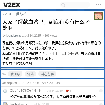
V2EX
问与答
›
大家了解献血浆吗，到底有没有什么坏
处啊
By
lbunderway
at Jul 24, 2025 · 4266 views
现在我小姨每个月都要去献血浆，我担心这样会对身体有什么潜在的
伤害，但也说不上来，她说她血稠了，
起因是我们有个表姨都献了 4 ，5 年了，没什么问题，每次还给几百
块钱，说是对身体还有好处什么的，
有没有了解的大佬啊
献血浆
坏处
潜在伤害
45 replies
•
2025-07-25 15:15:55 +08:00
Zbp4b7C6Cw4N1I9l
Jul 24, 2025
1
1
没好处的事情就别那么积极了，为了自我满足的话另当别论
hellodigua
Jul 24, 2025
2