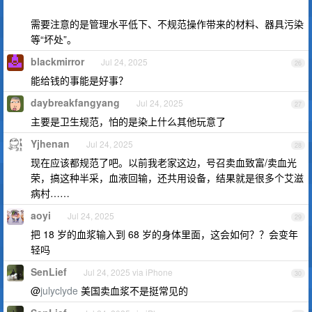
需要注意的是管理水平低下、不规范操作带来的材料、器具污染
等“坏处”。
blackmirror
Jul 24, 2025
26
能给钱的事能是好事？
daybreakfangyang
Jul 24, 2025
27
主要是卫生规范，怕的是染上什么其他玩意了
Yjhenan
Jul 24, 2025
28
现在应该都规范了吧。以前我老家这边，号召卖血致富/卖血光
荣，搞这种半采，血液回输，还共用设备，结果就是很多个艾滋
病村……
aoyi
Jul 24, 2025
29
把 18 岁的血浆输入到 68 岁的身体里面，这会如何？？会变年
轻吗
SenLief
Jul 24, 2025 via iPhone
30
@
julyclyde
美国卖血浆不是挺常见的