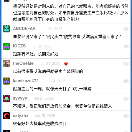
很显然好处是对别人的，对自己的也就那点，能考虑好处的当然
也是考虑对自己的好处，如果你自身需要生产血浆比较少，那么
献血浆能刺激下自身的血浆生产能力
ABCDEFAA
Jul 24, 2025
39
血浆经济又来了？农民卖血“脱贫致富 艾滋病又重新回来了？
iOCZS
Jul 24, 2025
40
短期有坏处，长期无好处
theOneMe
Jul 24, 2025
1
41
以前很多得艾滋病得就是卖血浆感染的
kamikaze472
Jul 24, 2025
42
献血之后的一周，就像天天打了飞机一样累
syyyyy
Jul 24, 2025
43
不知道，反正我们是放假加奖金，老婆单位是花钱请人
sslyxhz
Jul 25, 2025
44
很有好处大概率就是收费项目