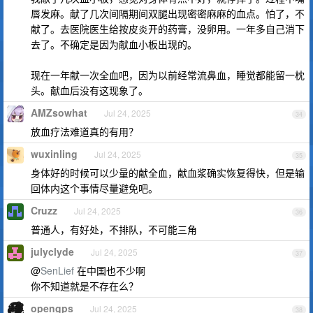
唇发麻。献了几次间隔期间双腿出现密密麻麻的血点。怕了，不
献了。去医院医生给按皮炎开的药膏，没卵用。一年多自己消下
去了。不确定是因为献血小板出现的。
现在一年献一次全血吧，因为以前经常流鼻血，睡觉都能留一枕
头。献血后没有这现象了。
AMZsowhat
Jul 24, 2025
34
放血疗法难道真的有用？
wuxinling
Jul 24, 2025
35
身体好的时候可以少量的献全血，献血浆确实恢复得快，但是输
回体内这个事情尽量避免吧。
Cruzz
Jul 24, 2025
36
普通人，有好处，不排队，不可能三角
julyclyde
Jul 24, 2025
37
@
SenLief
在中国也不少啊
你不知道就是不存在么？
opengps
Jul 24, 2025
38