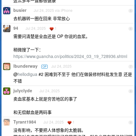
这么多年一直都很健康
busier
Jul 24, 2025 via iPhone
5
去机器转一圈在回来 非常放心
94
Jul 24, 2025
1
6
需要问清楚是全血还是 OP 你说的血浆。
稍微搜了一下：
https://www.guancha.cn/politics/2024_03_19_728936.shtml
lbunderway
Jul 24, 2025
OP
7
@
hellodigua
#2 困难到不至于 他们在做装修材料批发生意 还是
不错
julyclyde
Jul 24, 2025
8
卖血浆基本上就是穷苦地区的事了
和无偿献血是两码事
Tyrant1984
Jul 24, 2025
1
9
没有影响，不要把人体想象的太脆弱。