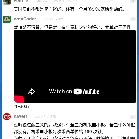
SenLief
Jul 24, 2025 via iPhone
31
美国卖血不都是卖血浆的，还有一个月多少次就给奖励的。
notaCoder
Jul 24, 2025
32
献血浆不清楚，但是献血有个意料之外的好处，尤其对于男性：
?t=3037
naver1
Jul 24, 2025
33
没听说过献血浆的。我这只有全血跟机采血小板。全血什么补贴
都没有，机采血小板每次采两单位给 160 块钱。
我献了几次血小板，感觉对身体有点不好，就停掉了。过程中嘴