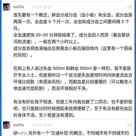
suhu
Jul 24, 2025
19
首先要有一个概念，鲜血分成分血（血小板）和全血，成分血是
两周一次，全血是 6 个月一次，全血和成分血之间要间隔 3 个
月。
全血速度快 20~30 分钟就结束了，成分血因人而异（看血管状
况和流速），一般在两个小时以上，
成分血会把血液抽出后剥离血小板后输回体内（这里有一个感染
的风险）。
在网上有人说过失血 500ml 和鲜血 500ml 是一样的，我不是医
疗专业人士，但是我听过一个说法是失血是短时间内快速流血且
环境比较脏（有感染风险），而献血是比较缓慢的（可以触发人
体血液代偿机制），而且环境相对干净。
有没有好处我不知道，但是三年内我也献了三四次，也不是积极
吧，也只是路过的时候想起来就顺便献了，至于有没有献完血后
的身体不适，至少我是没有遇到。
suhu
Jul 24, 2025
20
@
suhu
另外有一个“交通补偿”的概念，不同城市有不同城市的