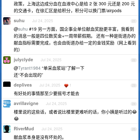
政策，上海这边成分血在血液中心是给 2 张 300 元还是 200 元
的交通卡，在徐汇区是给积分，积分可以换门票/airpods
suhu
Jul 24, 2025
21
@
suhu
#19 另一方面，国企事业单位献血奖励更丰富，我看到
的消息一般是四位数奖金+一周带薪假期。 还有一种是街道办的
献血指标需要完成，也会由街道办给一定的金钱奖励（网上看到
的）
julyclyde
Jul 24, 2025
22
@
Tyrant1984
“单采血浆站”了解一下
还“不会出现的”
deplives
Jul 24, 2025
1
23
有好处的事情那至少要摇号才能去
avrillavigne
Jul 24, 2025
24
楼里说的这些话，或者说比楼里更难听的话，你小姨是听过的😂
😂
RiverMud
Jul 24, 2025
25
献血浆本身是没有坏处的。