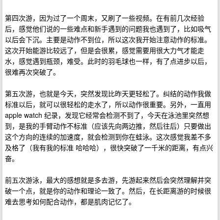
第四次游，因为过了一个周末，又刷了一些视频。在有前几次经验
后，感觉他们说的一些难点和新手遇到的问题我也遇到了，比如吸气
以后会下沉。主要是动作不到位，所以这次我开始注意动作的标准。
这次开始能游比较远了，但是会很累，感觉需要用很大力气才能走
水，感觉遇到瓶颈，难受。此时的羽毛球也一样，有了点进步以后，
很难再次突破了。
第五次游，也就是今天，突然发现比昨天更轻松了。纠结的动作我做
标准以后，就可以很轻松的走水了，所以动作很重要。另外，一直用
apple watch 纪录，发现它经常会检测不到了，今天在泳池里突然想
到，是我的手臂动作不标准（应该先向两边推，然后往后）只要做出
这个方向的连续的加速度，就会检测到你在蛙泳。这次感觉我差不多
及格了（我有我的标准 哈哈哈），很快突破了一千米的距离，有点兴
奋。
前五次游泳，最大的感想就是多去游，先游起来然后会突然理解并突
破一个点，就是你的动作和理论一致了。然后，在长距离游的时候很
难去思考如何配合动作，都是肌肉记忆了。