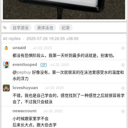
自学游泳
奥体泳池
纪录
40 replies
•
2025-07-26 19:26:55 +08:00
unsaid
Jul 22, 2025
1
都没有恐惧阶段么，我第一天听到最多的话就是，别害怕。
eventlooped
Jul 22, 2025
OP
2
@
joephuy
好像没有，第一次就很呆的在泳池里感受水的温度和
水的浮力
loveshuyuan
Jul 22, 2025
3
不错，我也是自己学会的，感觉找到了一种感觉之后就很容易学
会了，不过我只会蛙泳
newaccount
Jul 22, 2025
4
小时候跟家里学不会
后来长大点，跟大伯去学