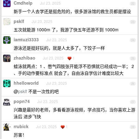
Cmdhelp
Jul 23, 2025
22
新手一个人去学还是挺危险的，很多游泳馆的救生员都是摆设
psklf
Jul 23, 2025
23
五次就能游 1000m 了，我游了快五年还游不到 1000m
iamtuzi3333
Jul 23, 2025
24
游泳还是挺好玩的，就是人太多了，下饺子一样
zhazhibao
Jul 23, 2025
1
25
蛙泳就两点：1 、憋气四肢张开能浮不恐惧就已经成功一半； 2
、手的动作要标准点 就会了，自由泳自学估计难度比较大
hhelloworld
Jul 23, 2025
26
@
psklf
不是一次性的吧
popn74
Jul 23, 2025
27
兴趣是最好的老师，多看看游泳视频，学点技巧，当你喜欢上游
泳后 进步飞快
rrubick
Jul 23, 2025
1
28
厉害！