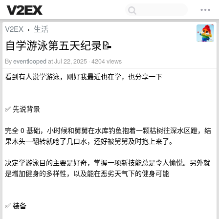
V2EX
生活
›
自学游泳第五天纪录📝
By
eventlooped
at Jul 22, 2025 · 4204 views
看到有人说学游泳，刚好我最近也在学，也分享一下
✅ 先说背景
完全 0 基础，小时候和舅舅在水库钓鱼抱着一颗枯树往深水区蹬，结
果木头一翻转就呛了几口水，还好被舅舅及时抱上来了。
决定学游泳目的主要是好奇，掌握一项新技能总是令人愉悦。另外就
是增加健身的多样性，以及能在恶劣天气下的健身可能
✅ 装备