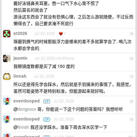
戴好泳镜鼻夹耳塞，憋一口气下水心里不慌了
然后莫名的就会了
游泳这东西会了就没有恐惧心理，之后怎么游就随便，不过反而
懒得去了，自己要求淹不死就行
st2026
Jul 22, 2025
1
5
琢磨到换气的时候那股浮力是哪来的差不多就算学会了. 喝几次
水都会学会的.
jsomin
Jul 22, 2025 via iPhone
6
我眼镜度数都是买了减 150 度的
linnsh
Jul 22, 2025
7
所以还是得先学会踩水，然后就是手到擒来的事情了，我感觉，
虽然可能姿势不是特别标准，但能游起来就好啦。
eventlooped
Jul 22, 2025
OP
8
@
dongcxcx
哥，你能说一下这个问题的答案吗？我想听听
eventlooped
Jul 22, 2025
OP
9
@
linnsh
我还没学踩水，准备下周去深水区学一下
eventlooped
Jul 22, 2025