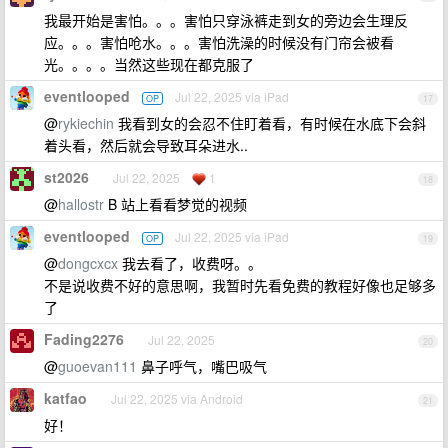
我最开始是害怕。。。害怕只穿泳裤走到女的旁边会生理反
应。。。害怕呛水。。。害怕洗澡的时候没有门帘会被看
光。。。。当然这些现在都克服了
eventlooped
Jul 22, 2025 via iPad
OP
17
@
rykiechin
我看到女的会忍不住盯着看，有时候在水底下会斜
着头看，然后就会导致耳朵进水..
st2026
Jul 22, 2025
1
18
@
hallostr
B 站上看看梦觉的视频
eventlooped
Jul 22, 2025 via iPad
OP
19
@
dongcxcx
我去看了，收费呀。。
不是说收费不好的意思啊，我暂时先看免费的教程好像也足够多
了
Fading2276
Jul 22, 2025
20
@
guoevan111
鼻子呼气，嘴巴吸气
katfao
Jul 22, 2025 via Android
21
好！