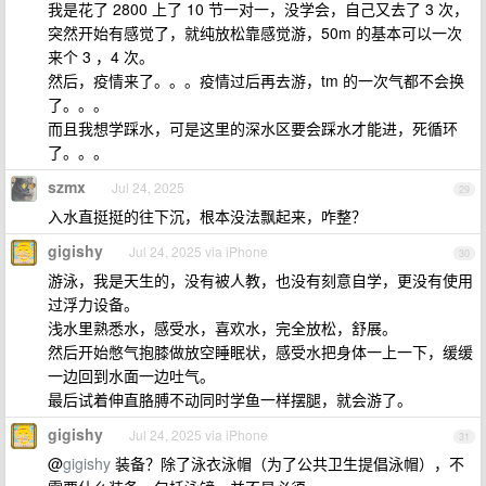
我是花了 2800 上了 10 节一对一，没学会，自己又去了 3 次，
突然开始有感觉了，就纯放松靠感觉游，50m 的基本可以一次
来个 3 ，4 次。
然后，疫情来了。。。疫情过后再去游，tm 的一次气都不会换
了。。。
而且我想学踩水，可是这里的深水区要会踩水才能进，死循环
了。。。
szmx
Jul 24, 2025
29
入水直挺挺的往下沉，根本没法飘起来，咋整？
gigishy
Jul 24, 2025 via iPhone
30
游泳，我是天生的，没有被人教，也没有刻意自学，更没有使用
过浮力设备。
浅水里熟悉水，感受水，喜欢水，完全放松，舒展。
然后开始憋气抱膝做放空睡眠状，感受水把身体一上一下，缓缓
一边回到水面一边吐气。
最后试着伸直胳膊不动同时学鱼一样摆腿，就会游了。
gigishy
Jul 24, 2025 via iPhone
31
@
gigishy
装备？除了泳衣泳帽（为了公共卫生提倡泳帽），不