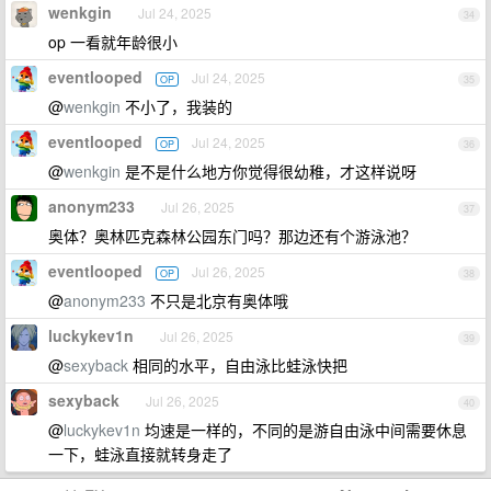
wenkgin
Jul 24, 2025
34
op 一看就年龄很小
eventlooped
Jul 24, 2025
OP
35
@
wenkgin
不小了，我装的
eventlooped
Jul 24, 2025
OP
36
@
wenkgin
是不是什么地方你觉得很幼稚，才这样说呀
anonym233
Jul 26, 2025
37
奥体？奥林匹克森林公园东门吗？那边还有个游泳池？
eventlooped
Jul 26, 2025
OP
38
@
anonym233
不只是北京有奥体哦
luckykev1n
Jul 26, 2025
39
@
sexyback
相同的水平，自由泳比蛙泳快把
sexyback
Jul 26, 2025
40
@
luckykev1n
均速是一样的，不同的是游自由泳中间需要休息
一下，蛙泳直接就转身走了