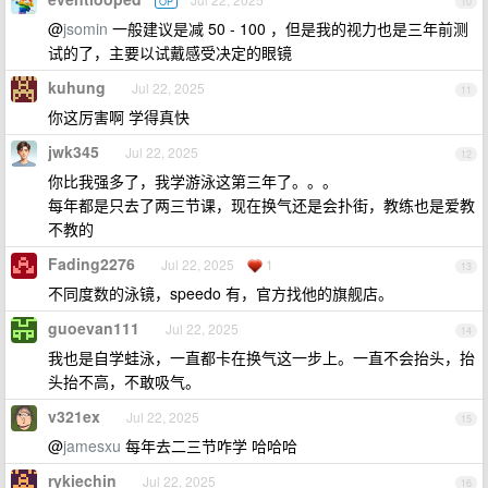
OP
10
@
jsomin
一般建议是减 50 - 100 ，但是我的视力也是三年前测
试的了，主要以试戴感受决定的眼镜
kuhung
Jul 22, 2025
11
你这厉害啊 学得真快
jwk345
Jul 22, 2025
12
你比我强多了，我学游泳这第三年了。。。
每年都是只去了两三节课，现在换气还是会扑街，教练也是爱教
不教的
Fading2276
Jul 22, 2025
1
13
不同度数的泳镜，speedo 有，官方找他的旗舰店。
guoevan111
Jul 22, 2025
14
我也是自学蛙泳，一直都卡在换气这一步上。一直不会抬头，抬
头抬不高，不敢吸气。
v321ex
Jul 22, 2025
15
@
jamesxu
每年去二三节咋学 哈哈哈
rykiechin
Jul 22, 2025
16