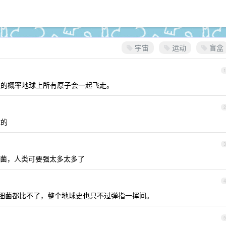
宇宙
运动
盲盒
1
定的概率地球上所有原子会一起飞走。
2
球的
3
菌，人类可要强太多太多了
4
细菌都比不了，整个地球史也只不过弹指一挥间。
5