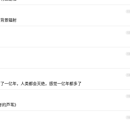
11
波背景辐射
12
13
14
不了一亿年，人类都会灭绝，感觉一亿年都多了
15
考的芦苇》
16