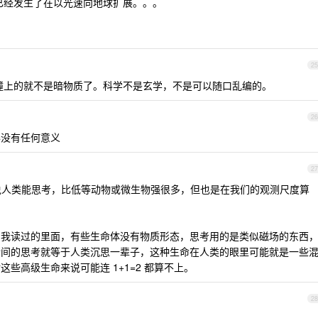
已经发生了在以光速向地球扩展。。。
25
撞上的就不是暗物质了。科学不是玄学，不是可以随口乱编的。
26
得没有任何意义
27
来说人类能思考，比低等动物或微生物强很多，但也是在我们的观测尺度算
，我读过的里面，有些生命体没有物质形态，思考用的是类似磁场的东西
瞬间的思考就等于人类沉思一辈子，这种生命在人类的眼里可能就是一些
些高级生命来说可能连 1+1=2 都算不上。
28