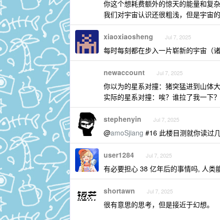
你这个想耗费额外的惊天的能量和复
我们对宇宙认识还很粗浅，但是宇宙
xiaoxiaosheng
Jul 7, 2025
每时每刻都在步入一片崭新的宇宙（
newaccount
Jul 7, 2025
你以为的星系对撞：猪突猛进到山体
实际的星系对撞：唉？谁拉了我一下
stephenyin
Jul 7, 2025
@
amoSjiang
#16 此楼目测就你读过几
user1284
Jul 7, 2025
有必要担心 38 亿年后的事情吗, 人
shortawn
Jul 7, 2025
很有意思的思考，但是接近于幻想。