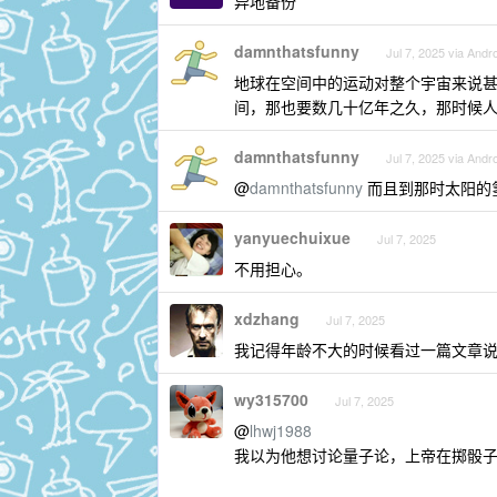
异地备份
damnthatsfunny
Jul 7, 2025 via Andr
地球在空间中的运动对整个宇宙来说
间，那也要数几十亿年之久，那时候
damnthatsfunny
Jul 7, 2025 via Andr
@
damnthatsfunny
而且到那时太阳的
yanyuechuixue
Jul 7, 2025
不用担心。
xdzhang
Jul 7, 2025
我记得年龄不大的时候看过一篇文章说
wy315700
Jul 7, 2025
@
lhwj1988
我以为他想讨论量子论，上帝在掷骰