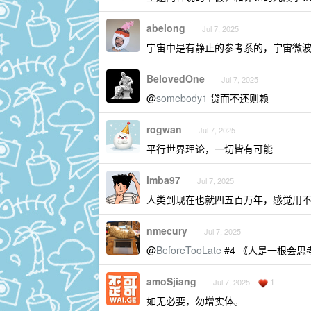
abelong
Jul 7, 2025
宇宙中是有静止的参考系的，宇宙微
BelovedOne
Jul 7, 2025
@
somebody1
贷而不还则赖
rogwan
Jul 7, 2025
平行世界理论，一切皆有可能
imba97
Jul 7, 2025
人类到现在也就四五百万年，感觉用
nmecury
Jul 7, 2025
@
BeforeTooLate
#4 《人是一根会思
amoSjiang
1
Jul 7, 2025
如无必要，勿增实体。