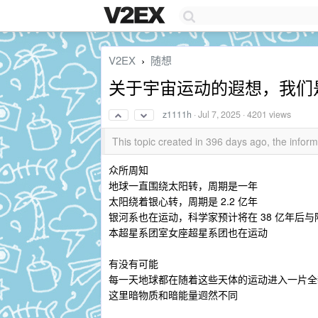
V2EX
随想
›
关于宇宙运动的遐想，我们
z1111h
·
Jul 7, 2025
· 4201 views
This topic created in 396 days ago, the info
众所周知
地球一直围绕太阳转，周期是一年
太阳绕着银心转，周期是 2.2 亿年
银河系也在运动，科学家预计将在 38 亿年后
本超星系团室女座超星系团也在运动
有没有可能
每一天地球都在随着这些天体的运动进入一片全
这里暗物质和暗能量迥然不同