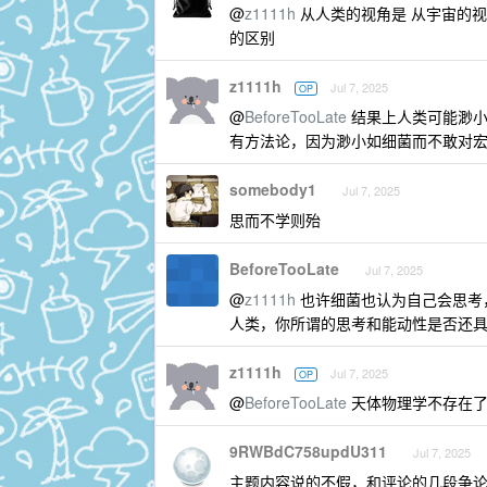
@
z1111h
从人类的视角是 从宇宙的视角不是 这俩
的区别
z1111h
Jul 7, 2025
OP
@
BeforeTooLate
结果上人类可能渺小
有方法论，因为渺小如细菌而不敢对
somebody1
Jul 7, 2025
思而不学则殆
BeforeTooLate
Jul 7, 2025
@
z1111h
也许细菌也认为自己会思考
人类，你所谓的思考和能动性是否还
z1111h
Jul 7, 2025
OP
@
BeforeTooLate
天体物理学不存在了.
9RWBdC758updU311
Jul 7, 2025
主题内容说的不假，和评论的几段争