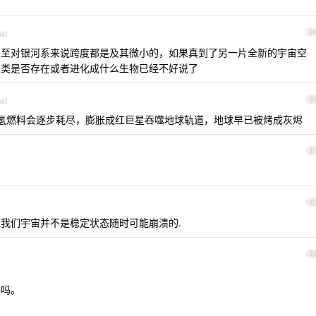
oid
29
甚至对银河系来说跨度都是及其微小的，如果真到了另一片全新的宇宙空
人类是否存在或者进化成什么生物已经不好说了
oid
30
氢燃料会逐步耗尽，膨胀成红巨星吞噬地球轨道，地球早已被烤成灰烬
31
32
我们宇宙并不是稳定状态随时可能崩溃的.
33
子吗。