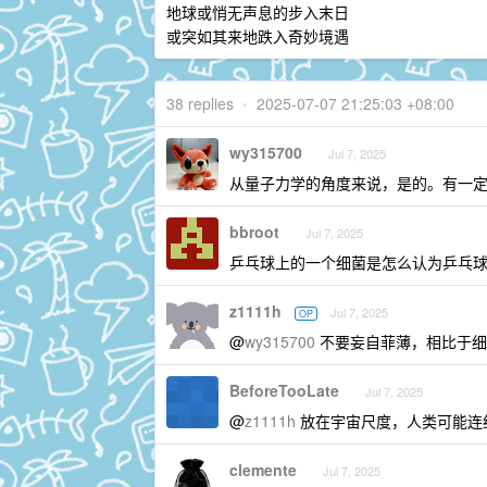
地球或悄无声息的步入末日
或突如其来地跌入奇妙境遇
38 replies
•
2025-07-07 21:25:03 +08:00
wy315700
Jul 7, 2025
从量子力学的角度来说，是的。有一
bbroot
Jul 7, 2025
乒乓球上的一个细菌是怎么认为乒乓
z1111h
Jul 7, 2025
OP
@
wy315700
不要妄自菲薄，相比于细
BeforeTooLate
Jul 7, 2025
@
z1111h
放在宇宙尺度，人类可能连
clemente
Jul 7, 2025