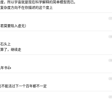
杂度，所以宇宙就是现在科学解释的简单模型而已。
的复杂度方向不在你描述的这个度上
17
诸君莫要陷入虚无）
18
大石头上
？算了，继续走
19
年书👍
20
类能不能活过下一个百年都不一定
21