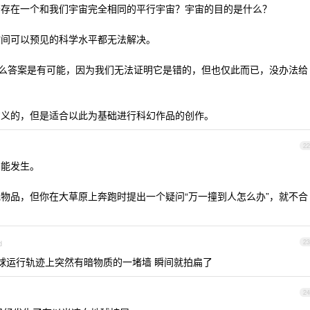
否存在一个和我们宇宙完全相同的平行宇宙？宇宙的目的是什么？
时间可以预见的科学水平都无法解决。
那么答案是有可能，因为我们无法证明它是错的，但也仅此而已，没办法给
意义的，但是适合以此为基础进行科幻作品的创作。
22
才能发生。
物品，但你在大草原上奔跑时提出一个疑问“万一撞到人怎么办”，就不合
。
d
23
球运行轨迹上突然有暗物质的一堵墙 瞬间就拍扁了
24