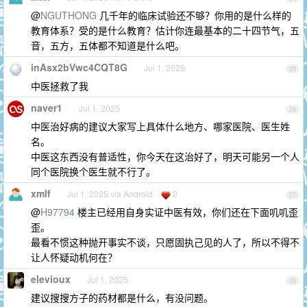
@
NGUTHONG
几千年的临床试验还不够？你用的是什么样的
教育体系？受的是什么教育？估计你连最基本的二十四节气，五
音，五方，五体都不知道是什么吧。
inAsx2bVwc4CQT8G
Jul 1, 2025
25
中医拯救了我
naver1
Jul 1, 2025
26
中医治好病的建议大家写上具体什么地方、哪家医院、医生姓
名。
中医这东西没有普适性，你今天在这治好了，明天可能另一个人
同个医院换个医生就不行了。
xmlf
Jul 1, 2025 via Android
2
27
@
H97794
楼主已经用自身实证中医有效，你们还在下面叽叽歪
歪。
最看不惯这种抛开事实不谈，只愿固执己见的人了，所以不得不
让人怀疑动机何在？
elevioux
Jul 1, 2025
28
建议搜搜方子的药材都是什么，有没问题。