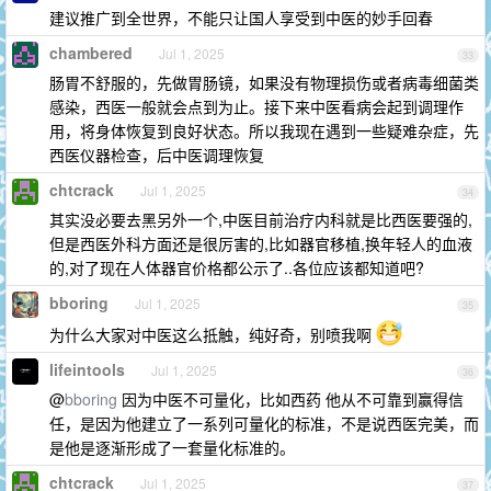
建议推广到全世界，不能只让国人享受到中医的妙手回春
chambered
Jul 1, 2025
33
肠胃不舒服的，先做胃肠镜，如果没有物理损伤或者病毒细菌类
感染，西医一般就会点到为止。接下来中医看病会起到调理作
用，将身体恢复到良好状态。所以我现在遇到一些疑难杂症，先
西医仪器检查，后中医调理恢复
chtcrack
Jul 1, 2025
34
其实没必要去黑另外一个,中医目前治疗内科就是比西医要强的,
但是西医外科方面还是很厉害的,比如器官移植,换年轻人的血液
的,对了现在人体器官价格都公示了..各位应该都知道吧?
bboring
Jul 1, 2025
35
为什么大家对中医这么抵触，纯好奇，别喷我啊
lifeintools
Jul 1, 2025
36
@
bboring
因为中医不可量化，比如西药 他从不可靠到赢得信
任，是因为他建立了一系列可量化的标准，不是说西医完美，而
是他是逐渐形成了一套量化标准的。
chtcrack
Jul 1, 2025
37