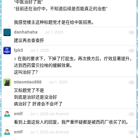
“中医治好了我”
“目前还在治疗中，不知道后续是否能真正的治愈”
我感觉楼主这种标题党才是在给中医招黑。
danhahaha
Jul 1, 2025
14
建议再去查查肝
fpk5
Jul 1, 2025
15
> 在我的要求下，下掉了打屁虫，再次换方后，疗效显著提升，
达到西药雷贝拉唑的缓解效果。
这叫治好了？
miaomiao888
Jul 1, 2025
16
又标题党了不是
到底是治好还是没治好
病治好了 肝肾会不会坏了
xmlf
Jul 1, 2025 via Android
17
看到上面这些人的回复，我严重怀疑都是被西药厂收买了的。
xmlf
Jul 1, 2025 via Android
18