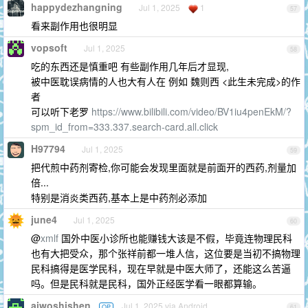
happydezhangning
Jul 1, 2025
1
57
看来副作用也很明显
vopsoft
Jul 1, 2025
58
吃的东西还是慎重吧 有些副作用几年后才显现,
被中医耽误病情的人也大有人在 例如 魏则西 <此生未完成>的作
者
可以听下老罗
https://www.bilibili.com/video/BV1iu4penEkM/?
spm_id_from=333.337.search-card.all.click
H97794
Jul 1, 2025
59
把代煎中药剂寄检,你可能会发现里面就是前面开的西药,剂量加
倍...
特别是消炎类西药,基本上是中药剂必添加
june4
Jul 1, 2025
60
@
xmlf
国外中医小诊所也能赚钱大该是不假，毕竟连物理民科
也有大把受众，那个张祥前都一堆人信，这位要是当初不搞物理
民科搞得是医学民科，现在早就是中医大师了，还能这么苦逼
吗。但是民科就是民科，国外正经医学看一眼都算输。
aiwoshishen
Jul 1, 2025 via Android
OP
61