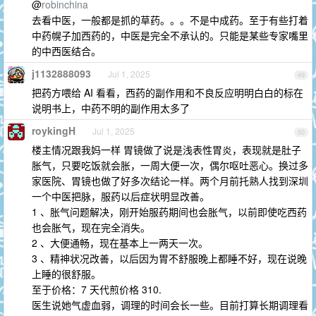
@
robinchina
去看中医，一般都是抓的草药。。。不是中成药。至于有些打着
中药幌子加西药的，中医是完全不承认的。只能是某些专家嘴里
的中西医结合。
j1132888093
Jul 1, 2025
49
把药方喂给 AI 看看，西药的副作用和不良反应明明白白的标在
说明书上，中药不明的副作用太多了
roykingH
Jul 1, 2025
50
楼主情况跟我妈一样 胃镜做了说是浅表性胃炎，表现就是肚子
胀气，只要吃饭就会胀，一周大便一次，偶尔呕吐恶心。换过多
家医院、胃镜也做了好多次结论一样。两个月前托熟人找到深圳
一个中医把脉，服药以后症状明显改善。
1 、胀气问题解决，刚开始服药期间也会胀气，以前即使吃西药
也会胀气，现在完全消失。
2 、大便通畅，现在基本上一两天一次。
3 、精神状况改善，以后因为胃不舒服晚上都睡不好，现在说晚
上睡的很舒服。
至于价格：7 天代煎价格 310.
医生说她气虚血弱，调理的时间会长一些。目前打算长期调理看