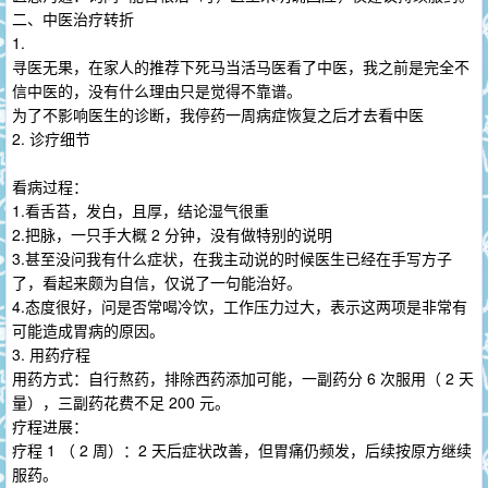
二、中医治疗转折
1.
寻医无果，在家人的推荐下死马当活马医看了中医，我之前是完全不
信中医的，没有什么理由只是觉得不靠谱。
为了不影响医生的诊断，我停药一周病症恢复之后才去看中医
2. 诊疗细节
看病过程：
1.看舌苔，发白，且厚，结论湿气很重
2.把脉，一只手大概 2 分钟，没有做特别的说明
3.甚至没问我有什么症状，在我主动说的时候医生已经在手写方子
了，看起来颇为自信，仅说了一句能治好。
4.态度很好，问是否常喝冷饮，工作压力过大，表示这两项是非常有
可能造成胃病的原因。
3. 用药疗程
用药方式：自行熬药，排除西药添加可能，一副药分 6 次服用（ 2 天
量），三副药花费不足 200 元。
疗程进展：
疗程 1 （ 2 周）：2 天后症状改善，但胃痛仍频发，后续按原方继续
服药。