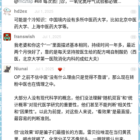
@
mc2tap
#68 每次去门诊，一氧化氮呼气试验都必做...
hd2ex
Jul 1, 2025
72
可能是个冷知识：中国境内设有多所中医药大学，比如北京中医
药大学、上海中医药大学等。
franswish
Jul 1, 2025
73
我老婆和你这个“一”里面描述基本相同，持续时间一年多，最近
两个月快好了，靠的是每天坚持按医生给的配方喝自制酸奶（西
医，北京大学第一医院消化内科的成虹大夫）
Niunai
Jul 1, 2025
2
74
OP 之前不信中医“没有什么理由只是觉得不靠谱”，那么现在转
粉中医也在情理之中。
大部分人没有现代科学的概念，他们没法理解“随机双盲”和“统
计概率”对现代医学研究的重要性，他们甚至不能判断“相关性”
和“因果性”。以此为前提，对这些人来说，“看效果”是最直接，
最容易的判断准则。
但“出效果”却是骗子们最擅长的方面。雷贝拉唑混在当归黄芪
里，喝也就喝了。化学分子又不像鼠头，一眼就能认出来。