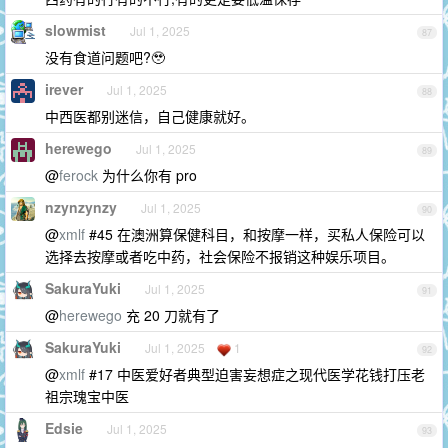
slowmist
Jul 1, 2025
87
没有食道问题吧?🥹
irever
Jul 1, 2025
88
中西医都别迷信，自己健康就好。
herewego
Jul 1, 2025
89
@
ferock
为什么你有 pro
nzynzynzy
Jul 1, 2025
90
@
xmlf
#45 在澳洲算保健科目，和按摩一样，买私人保险可以
选择去按摩或者吃中药，社会保险不报销这种娱乐项目。
SakuraYuki
Jul 1, 2025
91
@
herewego
充 20 刀就有了
SakuraYuki
Jul 1, 2025
1
92
@
xmlf
#17 中医爱好者典型迫害妄想症之现代医学花钱打压老
祖宗瑰宝中医
Edsie
Jul 1, 2025
93