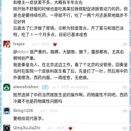
和楼主一症状差不多，大概有半年左右
刚开始不舒服的时候也是吃奥美拉挫搭配促进肠胃动力的药，但
是也是要持续吃药，一停就不行，吃了一两个月还是原地踏步不
见好转
后面去了仁济做了胃镜，诊断为轻度胃炎，开了富马和瑞巴派
特，吃了 1 一个月多点，目前已基本痊愈
lvajax
Jul 1, 2025
1
94
@
stdout
挺严重的，胳膊，大腿根，腋下，腹部都有，尤其右
臂特别严重。
我是秦皇岛人，在北京这边工作，看了个北京的没管用，回秦皇
岛时在医院一个皮肤科医生看了后，先是打了一针，然后用中药
外面擦洗，西药内服，一周痊愈，无疤痕。
aiwoshishen
Jul 1, 2025 via Android
OP
95
既然选择了中药当然按医生说的操作啊，药物属性不同吧，西药
冷藏不也是药物属性问题吗
Sting1226
Jul 1, 2025
96
要相信现代医学。
QingXuJiaZhi
Jul 1, 2025
7
97