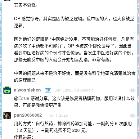
其实不奇怪。
OP 感觉惊讶，其实是因为缺乏逻辑。反中医的人，也大多缺乏
逻辑。
因为他们的逻辑是 “中医绝对没用，不可能治好任何病，凡是有
病的吃了中药都不可能好”，OP 也被这个谬论误导了，因此当
看到中医治好病的个例时才会惊讶。当发生中医治好病的个例，
那些无脑反中医的人就会开始胡言乱语，非常有趣。
中医的问题从来不是治不好病，而是没有科学地研究清楚其治病
的原理而已。
aiwoshishen
Jul 1, 2025 via Android
OP
98
@
Edsie
感谢分享，这应该是修复胃粘膜药物，服用过没什么效
果，可能是我病情更严重
pan20060802
Jul 1, 2025
99
用药方式：自行熬药，排除西药添加可能，一副药分 6 次服用
（ 2 天量），三副药花费不足 200 元。
疗程进展：