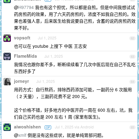
@
H97794
我也有这个担忧，所以都是自煎。但是中间我想试试
药房煎药的效果，用了六天药房煎的，浓度不如我自己煎的。效
果也差强人意，后来医生给我说要自己煎，含蓄的说药房煎药效
果不好。
vopsoft
Jul 1, 2025
62
也可以在 youtube 上搜下 中医 王志安
FlameMida
Jul 1, 2025
63
我情况也跟你差不多，断断续续看了几次中医后现在自己不乱吃
东西好多了
jorneyr
Jul 1, 2025
64
用药方式：自行熬药，排除西药添加可能，一副药分 6 次服用
（ 2 天量），三副药花费不足 200 元。
这个价格不错，好多地方的中医开药一周在 600 左右，坑，我
们自己买药也是 200 左右 1 周 (家里有医生)。
aiwoshishen
Jul 1, 2025 via Android
OP
65
@
xmlf
倒是没有这些症状，就是单纯胃部问题。