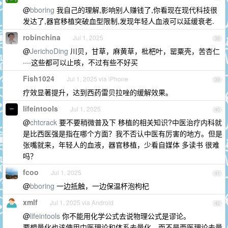
@
bboring
我自己的理解,影响别人赚钱了,你看现在现代科技很
发达了,器官移植突破血型限制,发现年轻人血液可以延缓衰老.
robinchina
Jul 1, 2025
38
@
JerichoDing
川贝，甘草，麻黄草，枇杷叶，罂粟壳，苦杏仁
····这些都可以止咳，不过有些不好买
Fish1024
Jul 1, 2025 via iPhone
39
疗效显著提升，达到西药雷贝拉唑的缓解效果。
lifeintools
Jul 1, 2025
40
@
chtcrack
要不要稍微普及下 移植的相关知识?中医治疗内科就
是比西医强是指在哪个方面？我不否认中医有厉害的地方。但是
张嘴就来，年轻人的血液，器官移植，少看自媒体 多读书 很难
吗？
fcoo
Jul 1, 2025
41
@
bboring
一边抵触，一边保温杯泡枸杞
xmlf
Jul 1, 2025 via Android
42
@
lifeintools
你不能用化学公式去说物理公式是谬论。
要想量化也该使用中医理论和体系去量化，而不是西医理论去量