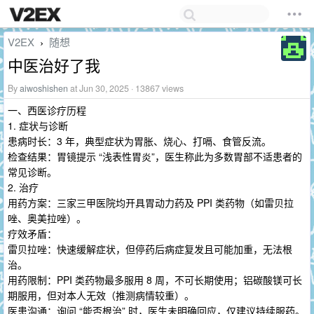
V2EX
随想
›
中医治好了我
By
aiwoshishen
at Jun 30, 2025 · 13867 views
一、西医诊疗历程
1. 症状与诊断
患病时长：3 年，典型症状为胃胀、烧心、打嗝、食管反流。
检查结果：胃镜提示 “浅表性胃炎”，医生称此为多数胃部不适患者的
常见诊断。
2. 治疗
用药方案：三家三甲医院均开具胃动力药及 PPI 类药物（如雷贝拉
唑、奥美拉唑）。
疗效矛盾：
雷贝拉唑：快速缓解症状，但停药后病症复发且可能加重，无法根
治。
用药限制：PPI 类药物最多服用 8 周，不可长期使用；铝碳酸镁可长
期服用，但对本人无效（推测病情较重）。
医患沟通：询问 “能否根治” 时，医生未明确回应，仅建议持续服药。