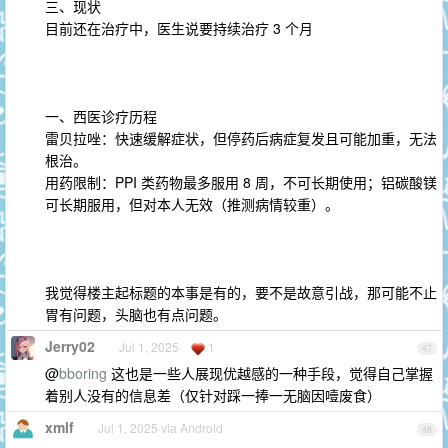
三、现状
目前还在治疗中，医生说要持续治疗 3 个月
一、西医诊疗历程
雷贝拉唑：快速缓解症状，但停药后病症复发且可能加重，无法
根治。
用药限制：PPI 类药物最多服用 8 周，不可长期使用；铝碳酸镁
可长期服用，但对本人无效（推测病情较重）。
我觉得楼主起标题的本事是有的，要不是故意引战，那可能不止
胃有问题，头脑也有点问题。
Jerry02
Jul 1, 2025
1
47
@
bboring
这也是一些人展现优越感的一种手段，觉得自己掌握
着别人没有的信息差（仅针对踩一捧一无脑因噎废食）
xmlf
Jul 1, 2025 via Android
48