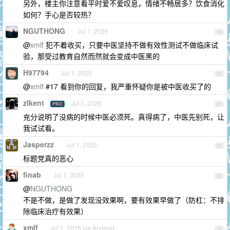
另外，楼主你注意看平时爱不爱叹息，情绪不畅居多？饮食消化
如何？手心是否较热？
NGUTHONG
Jul 1, 2025
19
@
xmlf
犯不着收买，只要中医坚持不做有效性测试不做临床试
验，那受过教育自然而然就会变成中医黑的
H97794
Jul 1, 2025
20
@
xmlf
#17 看到你的回复，我严重怀疑你是被中医收买了的
zlkent
Jul 1, 2025
PRO
21
充分说明了没病的时候中医必须死。真得病了，中医先别死，让
我试试看。
Jasperzz
Jul 1, 2025
22
标题党真的恶心
finab
Jul 1, 2025
23
@
NGUTHONG
不是不做，是做了发现没效果啊，要有效果早做了（防杠：不排
除临床治疗有效果）
xmlf
Jul 1, 2025 via Android
24