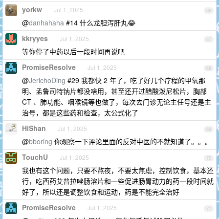
yorkw
Jul 1, 2025
66
@
danhahaha
#14 什么龙胆泻肝丸😂
kkryyes
Jul 1, 2025
67
等你停了中药以后一段时间再说吧
PromiseResolve
Jul 1, 2025
68
@
JerichoDing
#29 我都快 2 年了，吃了好几个疗程的甲氧那
明、孟鲁司特钠片都没啥用，甚至还开过醋酸泼尼松片，胸部
CT 、肺功能、咽喉镜等也做了，每次去门诊无论主任号还是主
治号，都是这些药和检查，太公式化了
HiShan
Jul 1, 2025
69
@
bboring
你观察一下评论里面的反对中医的不就知道了。。。
TouchU
Jul 1, 2025
70
我也有这个问题，只要不熬夜，不要太焦虑，控制饮食，基本还
行，吃西药艾普拉唑肠溶片和一些促进肠胃动力的药一段时间就
好了，所以还是调整饮食和运动，药是不能完全治好
PromiseResolve
Jul 1, 2025
71