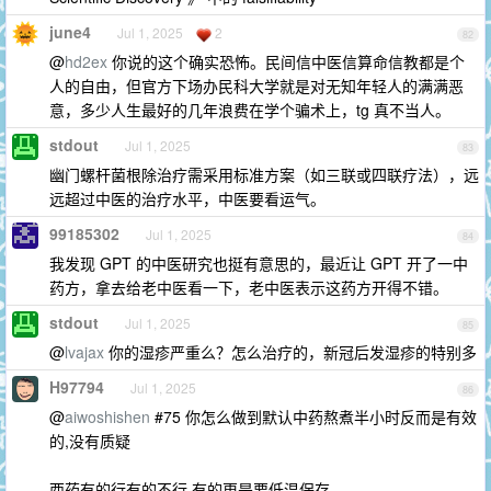
june4
Jul 1, 2025
2
82
@
hd2ex
你说的这个确实恐怖。民间信中医信算命信教都是个
人的自由，但官方下场办民科大学就是对无知年轻人的满满恶
意，多少人生最好的几年浪费在学个骗术上，tg 真不当人。
stdout
Jul 1, 2025
83
幽门螺杆菌根除治疗​​需采用标准方案（如三联或四联疗法），远
远超过中医的治疗水平，中医要看运气。
99185302
Jul 1, 2025
84
我发现 GPT 的中医研究也挺有意思的，最近让 GPT 开了一中
药方，拿去给老中医看一下，老中医表示这药方开得不错。
stdout
Jul 1, 2025
85
@
lvajax
你的湿疹严重么？怎么治疗的，新冠后发湿疹的特别多
H97794
Jul 1, 2025
86
@
aiwoshishen
#75 你怎么做到默认中药熬煮半小时反而是有效
的,没有质疑
西药有的行有的不行,有的更是要低温保存