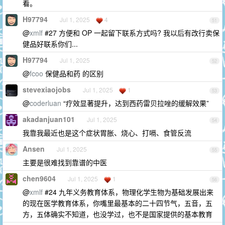
看。
H97794
Jul 1, 2025
4
51
@
xmlf
#27 方便和 OP 一起留下联系方式吗? 我以后有改行卖保
健品好联系你们...
H97794
Jul 1, 2025
52
@
fcoo
保健品和药 的区别
stevexiaojobs
Jul 1, 2025
1
53
@
coderluan
“疗效显著提升，达到西药雷贝拉唑的缓解效果”
akadanjuan101
Jul 1, 2025
54
我靠我最近也是这个症状胃胀、烧心、打嗝、食管反流
Ansen
Jul 1, 2025
55
主要是很难找到靠谱的中医
chen9604
Jul 1, 2025
1
56
@
xmlf
#24 九年义务教育体系，物理化学生物为基础发展出来
的现在医学教育体系，你嘴里最基本的二十四节气，五音，五
方，五体确实不知道，也没学过，也不是国家提供的基本教育