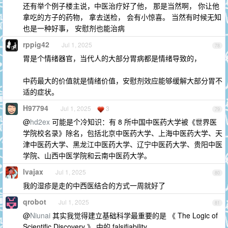
还有举个例子楼主说，中医治疗好了他， 那是当然啊， 你让他
拿吃的方子的药物， 拿去送检， 会有小惊喜。 当然有时候无知
也是一种好事， 安慰剂也能治病
rppig42
Jul 1, 2025
78
胃是个情绪器官，当代人的大部分胃病都是情绪导致的，
中药最大的价值就是情绪价值，安慰剂效应能够缓解大部分胃不
适的症状。
H97794
Jul 1, 2025
3
79
@
hd2ex
可能是个冷知识：有 8 所中国中医药大学被《世界医
学院校名录》除名，包括北京中医药大学、上海中医药大学、天
津中医药大学、黑龙江中医药大学、辽宁中医药大学、贵阳中医
学院、山西中医学院和云南中医药大学。
lvajax
Jul 1, 2025
80
我的湿疹是走的中西医结合的方式一周就好了
qrobot
Jul 1, 2025
81
@
Niunai
其实我觉得建立基础科学最重要的是 《 The Logic of
Scientific Discovery 》 中的 falsifiability