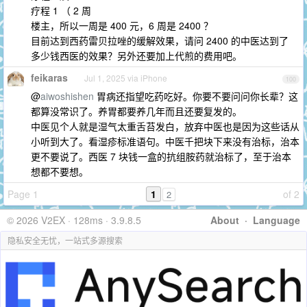
疗程 1 （ 2 周
楼主，所以一周是 400 元，6 周是 2400 ？
目前达到西药雷贝拉唑的缓解效果，请问 2400 的中医达到了
多少钱西医的效果？另外还要加上代煎的费用吧。
feikaras
Jul 1, 2025 via iPhone
100
@
aiwoshishen
胃病还指望吃药吃好。你要不要问问你长辈？这
都算没常识了。养胃都要养几年而且还要复发的。
中医见个人就是湿气太重舌苔发白，放弃中医也是因为这些话从
小听到大了。看湿疹标准语句。中医千把块下来没有治标，治本
更不要说了。西医 7 块钱一盒的抗组胺药就治标了，至于治本
想都不要想。
Page 1
1
of 2
2
© 2026 V2EX · 128ms · 3.9.8.5
About
·
Language
隐私安全无忧，一站式多源搜索