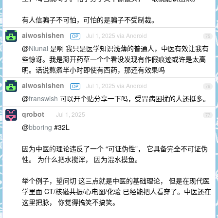
有人信骗子不可怕，可怕的是骗子不受制裁。
aiwoshishen
Jul 1, 2025 via Android
OP
75
@
Niunai
是啊 我只是医学知识浅薄的普通人，中医有效让我有
些惊讶。我是掰开药草一个个看没发现有作假痕迹或许是太高
明。话说熬煮半小时即使有西药，那还有效果吗
aiwoshishen
Jul 1, 2025 via Android
OP
76
@
franswish
可以开个贴分享一下吗，受胃病困扰的人还挺多。
qrobot
Jul 1, 2025
77
@
bboring
#32L
因为中医的理论违反了一个 “可证伪性”， 它具备完全不可证伪
性。 为什么把水搅浑， 因为混水摸鱼。
举个例子，望问切 这三点就是中医的基础理论， 但是在现代医
学里面 CT/核磁共振/心电图/化验 已经能把人看穿了。中医还在
这里把脉， 你觉得搞笑不搞笑。