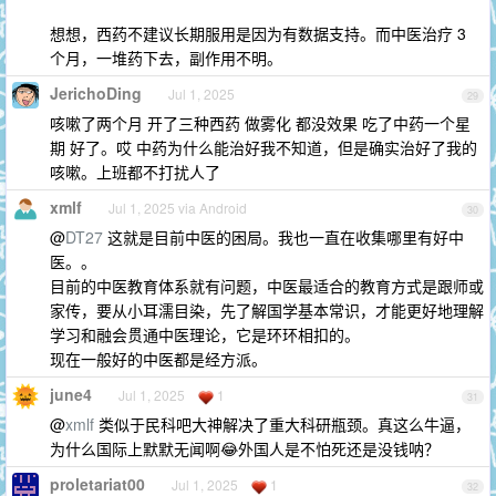
想想，西药不建议长期服用是因为有数据支持。而中医治疗 3
个月，一堆药下去，副作用不明。
JerichoDing
Jul 1, 2025
29
咳嗽了两个月 开了三种西药 做雾化 都没效果 吃了中药一个星
期 好了。哎 中药为什么能治好我不知道，但是确实治好了我的
咳嗽。上班都不打扰人了
xmlf
Jul 1, 2025 via Android
30
@
DT27
这就是目前中医的困局。我也一直在收集哪里有好中
医。。
目前的中医教育体系就有问题，中医最适合的教育方式是跟师或
家传，要从小耳濡目染，先了解国学基本常识，才能更好地理解
学习和融会贯通中医理论，它是环环相扣的。
现在一般好的中医都是经方派。
june4
Jul 1, 2025
1
31
@
xmlf
类似于民科吧大神解决了重大科研瓶颈。真这么牛逼，
为什么国际上默默无闻啊😂外国人是不怕死还是没钱呐？
proletariat00
Jul 1, 2025
1
32