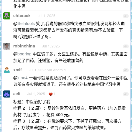
化中医。
chtcrack
Jul 1, 2025
43
@
lifeintools
笑了,我说的器官移植突破血型限制,发现年轻人血
液可延缓衰老,这都是去年发布的真实新闻啊,你不去验证一下
吗?我是验证过了啊..
robinchina
Jul 1, 2025
44
@
bboring
中医骗子多，比医生还多。有些说是中药，其实里面
加足了西药，还贼猛，有些还敢加兽药
xmlf
Jul 1, 2025 via Android
45
@
june4
一看你就是孤陋寡闻了。你可以去看看在国外一些中医
诊所有多火爆就知道了。还有很多老外特地来中国学习中医
aeli
Jul 1, 2025
1
46
标题：中医治好了我
疗程 2 （ 2 周）：复诊时舌苔依旧发白，更换药方（加入昂贵
药材 “打屁虫”），花费 400 元。
疗程 3 （ 2 周）：在我的要求下，下掉了打屁虫，再次换方
后，疗效显著提升，达到西药雷贝拉唑的缓解效果。