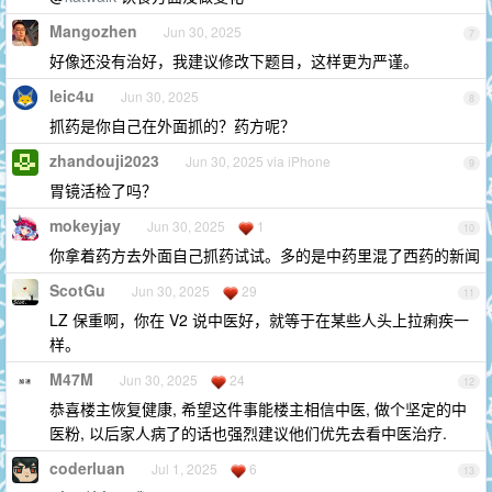
Mangozhen
Jun 30, 2025
7
好像还没有治好，我建议修改下题目，这样更为严谨。
leic4u
Jun 30, 2025
8
抓药是你自己在外面抓的？药方呢？
zhandouji2023
Jun 30, 2025 via iPhone
9
胃镜活检了吗？
mokeyjay
Jun 30, 2025
1
10
你拿着药方去外面自己抓药试试。多的是中药里混了西药的新闻
ScotGu
Jun 30, 2025
29
11
LZ 保重啊，你在 V2 说中医好，就等于在某些人头上拉痢疾一
样。
M47M
Jun 30, 2025
24
12
恭喜楼主恢复健康, 希望这件事能楼主相信中医, 做个坚定的中
医粉, 以后家人病了的话也强烈建议他们优先去看中医治疗.
coderluan
Jul 1, 2025
6
13