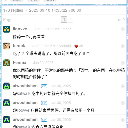
173 replies
•
2025-09-10 14:33:22 +08:00
Page 1
1
of 2
2
lloovve
Jun 30, 2025 via iPhone
1
停药一个月再看看
ferock
Jun 30, 2025 via Android
38
2
吃了 7 个馒头说饱了，所以前面白吃了 6 个
Fennix
Jun 30, 2025
3
你吃西药的时候，平常吃的那些助长「湿气」的东西，在吃中药
的时期是否停掉了？
aiwoshishen
Jun 30, 2025
OP
4
@
katwalk
吃中药开始就完全停掉西药了。
aiwoshishen
Jun 30, 2025
OP
5
@
lloovve
疗程结束后再停，还需有服用一个月
aiwoshishen
Jun 30, 2025
OP
6
@
katwalk
饮食方面没做变化