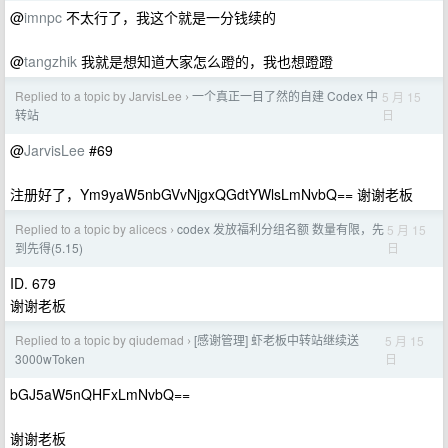
@
imnpc
不太行了，我这个就是一分钱续的
@
tangzhik
我就是想知道大家怎么蹬的，我也想蹬蹬
Replied to a topic by JarvisLee
一个真正一目了然的自建 Codex 中
5 月 15
›
日
转站
@
JarvisLee
#69
注册好了，Ym9yaW5nbGVvNjgxQGdtYWlsLmNvbQ== 谢谢老板
Replied to a topic by alicecs
codex 发放福利分组名额 数量有限，先
5 月 15
›
日
到先得(5.15)
ID. 679
谢谢老板
Replied to a topic by qiudemad
[感谢管理] 虾老板中转站继续送
5 月 15
›
日
3000wToken
bGJ5aW5nQHFxLmNvbQ==
谢谢老板