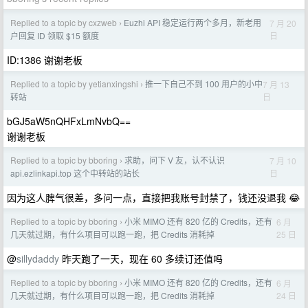
Replied to a topic by cxzweb
Euzhi API 稳定运行两个多月，新老用
7 月 20
›
日
户回复 ID 领取 $15 额度
ID:1386 谢谢老板
Replied to a topic by yetianxingshi
推一下自己不到 100 用户的小中
7 月 13
›
日
转站
bGJ5aW5nQHFxLmNvbQ==
谢谢老板
Replied to a topic by bboring
求助，问下 V 友，认不认识
7 月 10
›
日
api.ezlinkapi.top 这个中转站的站长
因为这人脾气很差，多问一点，直接把我账号封禁了，钱还没退我 😂
Replied to a topic by bboring
小米 MIMO 还有 820 亿的 Credits，还有
6 月
›
25 日
几天就过期，有什么项目可以跑一跑，把 Credits 消耗掉
@
sillydaddy
昨天跑了一天，现在 60 多续订还值吗
Replied to a topic by bboring
小米 MIMO 还有 820 亿的 Credits，还有
6 月
›
24 日
几天就过期，有什么项目可以跑一跑，把 Credits 消耗掉