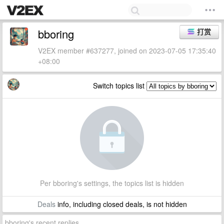
bboring
打赏
V2EX member #637277, joined on 2023-07-05 17:35:40
+08:00
Switch topics list
Per bboring's settings, the topics list is hidden
Deals
info, including closed deals, is not hidden
bboring's recent replies