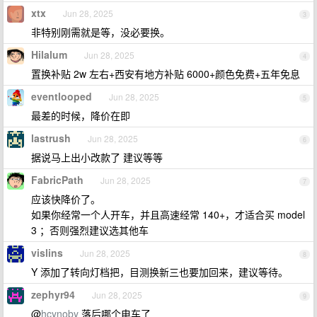
xtx
Jun 28, 2025
3
非特别刚需就是等，没必要换。
Hilalum
Jun 28, 2025
4
置换补贴 2w 左右+西安有地方补贴 6000+颜色免费+五年免息
eventlooped
Jun 28, 2025
5
最差的时候，降价在即
lastrush
Jun 28, 2025
6
据说马上出小改款了 建议等等
FabricPath
Jun 28, 2025
7
应该快降价了。
如果你经常一个人开车，并且高速经常 140+，才适合买 model
3 ；否则强烈建议选其他车
vislins
Jun 28, 2025
8
Y 添加了转向灯档把，目测换新三也要加回来，建议等待。
zephyr94
Jun 28, 2025
9
@
hcynoby
落后哪个电车了