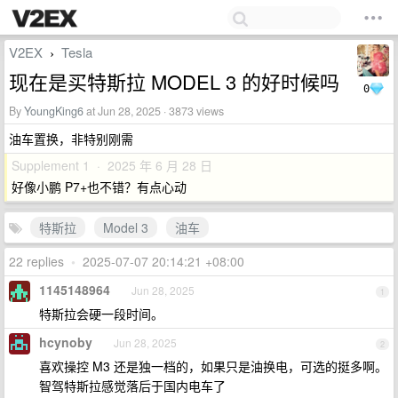
V2EX
Tesla
›
现在是买特斯拉 MODEL 3 的好时候吗
0
By
YoungKing6
at Jun 28, 2025 · 3873 views
油车置换，非特别刚需
Supplement 1 · 2025 年 6 月 28 日
好像小鹏 P7+也不错？有点心动
特斯拉
Model 3
油车
22 replies
•
2025-07-07 20:14:21 +08:00
1145148964
Jun 28, 2025
1
特斯拉会硬一段时间。
hcynoby
Jun 28, 2025
2
喜欢操控 M3 还是独一档的，如果只是油换电，可选的挺多啊。
智驾特斯拉感觉落后于国内电车了