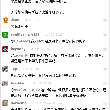
个思路很正常，我也是先换的特斯拉。
无论如何换特斯拉也比油车强多了。
Jonn
Jun 29, 2025
17
等 fsd 免费
soulflysimple123
Jun 29, 2025
18
@
NewMoorj
我周围倒是换蔚来，理想，问界的多
hcynoby
Jun 29, 2025
19
@
zephyr94
特斯拉现在的导航目前只能说凑活用，其他影音之
类还是比不上华为蔚来那些吧。
1up
Jun 29, 2025
20
担心降价就等等，其他没有什么值得担心的
NewMoorj
Jun 30, 2025
21
@
soulflysimple123
这个确实，但很多人还是对国产不放心，还
是那句，换特斯拉还是国产，其实都比油车强得多
dotweiba
Jul 7, 2025 via iPhone
22
考虑到过几年 L2/3 出来了肯定要换车，我就没特别在意现在买