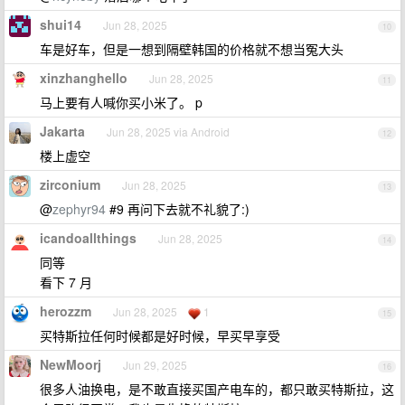
shui14
Jun 28, 2025
10
车是好车，但是一想到隔壁韩国的价格就不想当冤大头
xinzhanghello
Jun 28, 2025
11
马上要有人喊你买小米了。 p
Jakarta
Jun 28, 2025 via Android
12
楼上虚空
zirconium
Jun 28, 2025
13
@
zephyr94
#9 再问下去就不礼貌了:)
icandoallthings
Jun 28, 2025
14
同等
看下 7 月
herozzm
Jun 28, 2025
1
15
买特斯拉任何时候都是好时候，早买早享受
NewMoorj
Jun 29, 2025
16
很多人油换电，是不敢直接买国产电车的，都只敢买特斯拉，这