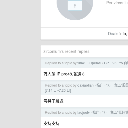
Per zirconiu
Deals
info,
zirconium's recent replies
Replied to a topic by
timwu
OpenAI
GPT 5.6 Pro
›
›
万人骑 IP pro48,普通 8
Replied to a topic by
daxiaolian
推广
“万一免五”股票
›
›
[7.14 日~7.20 日]
亏哭了最近
Replied to a topic by
laojuelv
推广
“万一免五”低佣
›
›
支持支持