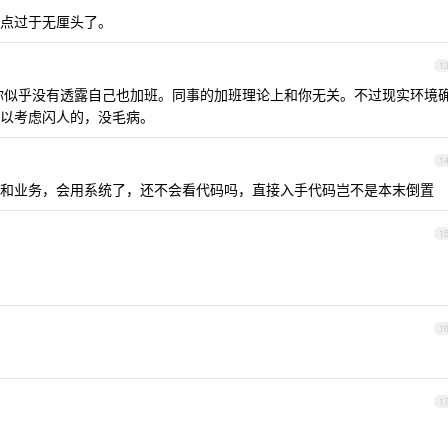
点过于无厘头了。
1
，你似乎没有透露自己也加班。同事的加班理论上和你无关。不过现实环境
以考虑闪人的，没毛病。
1
和业务，会用系统了，还不会看代码吗，直接入手代码岂不是本末倒置
1
1
1