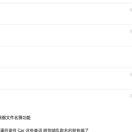
欢根据文件名猜功能
目录找 Car 这些单词 碰到胡乱取名的就有福了