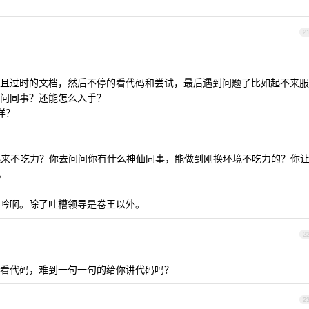
2
且过时的文档，然后不停的看代码和尝试，最后遇到问题了比如起不来服
问同事？还能怎么入手？
这样？
做起来不吃力？你去问问你有什么神仙同事，能做到刚换环境不吃力的？你
。
吟啊。除了吐槽领导是卷王以外。
2
看代码，难到一句一句的给你讲代码吗？
2