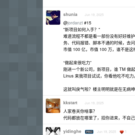
shunia
Jun 19, 2025
@
jordanzt
#15
"新项目如何入手？"
难道流程不都是看一部份没有好好维护
务、代码报错、脚本不通的时候，去问
市值 100 亿，市值 100 万，谁不是
“做起来很吃力”
刚进一个新公司，新项目，谁 TM 
Linus 来我项目试试，你看他吃不吃力
这就叫戾气啦？楼主明明就是在无病呻
kkstart
Jun 19, 2025
人家卷关你啥事？
代码都放在哪里了，招你进来，不自己
yidinghe
1
Jun 19, 2025
PRO