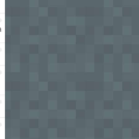
3
确
4
5
6
7