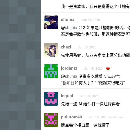
我不是资本家，我只是觉得这个吐槽有
shunia
Jun 18, 2025
@
shunia
#12 如果是吐槽加班的话
实是会导致你也加班，那这种情况是可
zhazi
Jun 18, 2025
先使用系统，从业务角度上区分出功能
jordanzt
1
Jun 18, 2025
@
shunia
没事多吃蔬菜 少点戾气
“新项目如何入手？” “做起来很吃力”
lequal
Jun 18, 2025
先接一波 AI 给你打一遍注释再看
pulutom40
Jun 18, 2025 via iPhone
断点每个接口跟一遍就懂了