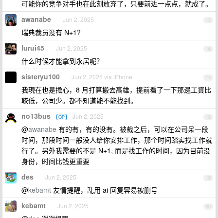
可能你的竞争对手也在此刻放弃了，只要前进一点点，就成了。
awanabe
Jun 2, 2025
15
瑞典裁员没有 N+1?
lurui45
Jun 2, 2025
16
什么时候才能拿到永居呢？
sisteryu100
Jun 2, 2025 via iPhone
17
我現在也是擔心，8 月打算搬去高雄，提前看了一下那邊工資比
較低，公司少。都不知道能不能找到。
no13bus
Jun 2, 2025
OP
18
@
awanabe
有的有，有的没有。被裁之后，可以在公司呆一段
时间，那段时间一般没人给你安排工作，那个时间踏实找工作就
行了。另外我需要的不是 N+1, 而是找工作的时间，因为目前没
身份，时间比钱更重要
des
Jun 2, 2025
19
@
kebamt
友情提醒，乱用 ai 回复容易被删号
kebamt
Jun 2, 2025
20