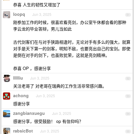
恭喜 人生的韧性又增加了
loopq
Jun 3, 2025
51
刚参加工作的时候，很喜欢看亮剑，办公室午休都会看的那种
李云龙的毕业答辩，男儿当如此
古代剑客们在与对手狭路相逢时，无论对手有多么的强大，就算
对手是天下第一的剑客，明知不敌，也要亮出自己的宝剑。即使
是倒在对手的剑下，也虽败犹荣，这就是亮剑精神。
恭喜 OP ，感谢分享
llllliu
Jun 3, 2025
52
关注老哥了 对老哥在瑞典的工作生活非常感兴趣。
achong
Jun 3, 2025
53
感谢分享
zangbianxuegu
Jun 3, 2025
54
感谢分享，很受鼓励！ op 有信仰吗？
rabsicBot
Jun 3, 2025
55