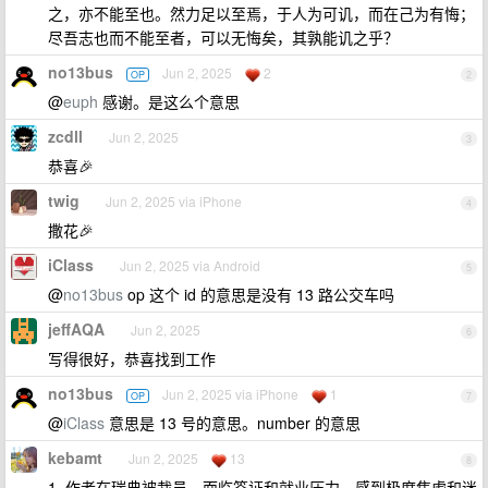
之，亦不能至也。然力足以至焉，于人为可讥，而在己为有悔；
尽吾志也而不能至者，可以无悔矣，其孰能讥之乎？
no13bus
Jun 2, 2025
2
OP
2
@
euph
感谢。是这么个意思
zcdll
Jun 2, 2025
3
恭喜🎉
twig
Jun 2, 2025 via iPhone
4
撒花🎉
iClass
Jun 2, 2025 via Android
5
@
no13bus
op 这个 id 的意思是没有 13 路公交车吗
jeffAQA
Jun 2, 2025
6
写得很好，恭喜找到工作
no13bus
Jun 2, 2025 via iPhone
1
OP
7
@
iClass
意思是 13 号的意思。number 的意思
kebamt
Jun 2, 2025
13
8
1. 作者在瑞典被裁员，面临签证和就业压力，感到极度焦虑和迷