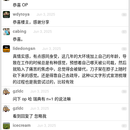
恭喜 OP
wdytoya
Jun 3, 2025
56
恭喜楼主，感谢分享
cabing
Jun 3, 2025
57
恭喜。
lidedongsn
Jun 3, 2025
58
真情实感，有点感同身受，这几年的大环境加上自己的年龄，导
致在工作的时候总是有种感觉，预想着自己哪天被公司裁，然后
就陷入了痛苦的焦虑中，总觉得会被替代，刀子架在脖子上随时
砍下来的感觉。还是得靠自己去疏导，这种以文字形式宣泄梳理
的过程也是我尝试过的，比较有效
gzldc
Jun 3, 2025
59
问下 op 哈 瑞典有 n+1 的说法嘛
gzldc
Jun 3, 2025
60
看到回复了 忽略我
icecream
Jun 3, 2025
61