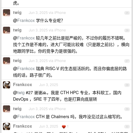
虎。
twig
Jun 3, 2025 via iPhone
25
@
Frankcox
学什么专业呢？
twig
Jun 3, 2025 via iPhone
26
@
Frankcox
较几年之前比是挺严峻的，不过你的履历不错啊。
找个工作是不难的，进大厂可能比较难（只是跟之前比），横向
地跟同学比，你的竞争力是很强的。
twig
Jun 3, 2025 via iPhone
27
@
Frankcox
瑞典 RISC-V 的生态挺活跃的。而且你偏底层的路
线的话，路子很广的。
Frankcox
Jun 3, 2025
28
@
twig
#27 谢谢🙏，我是 CTH HPC 专业，本科软工，国内
DevOps ，SRE 干了四年，也是打算向底层转
twig
Jun 3, 2025 via iPhone
29
@
Frankcox
CTH 是 Chalmers 吗，我咋没见过这么缩写的。
Frankcox
Jun 3, 2025
1
30