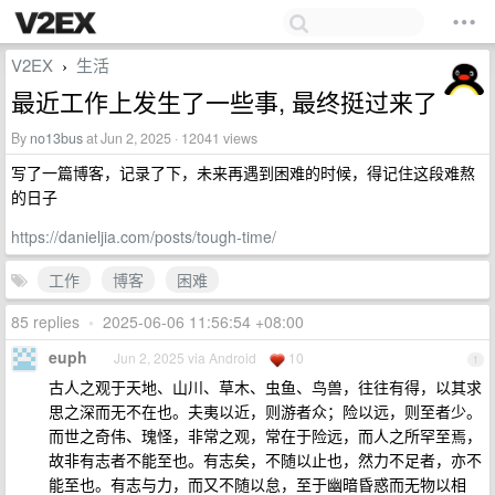
V2EX
生活
›
最近工作上发生了一些事, 最终挺过来了
By
no13bus
at Jun 2, 2025 · 12041 views
写了一篇博客，记录了下，未来再遇到困难的时候，得记住这段难熬
的日子
https://danieljia.com/posts/tough-time/
工作
博客
困难
85 replies
•
2025-06-06 11:56:54 +08:00
euph
Jun 2, 2025 via Android
10
1
古人之观于天地、山川、草木、虫鱼、鸟兽，往往有得，以其求
思之深而无不在也。夫夷以近，则游者众；险以远，则至者少。
而世之奇伟、瑰怪，非常之观，常在于险远，而人之所罕至焉，
故非有志者不能至也。有志矣，不随以止也，然力不足者，亦不
能至也。有志与力，而又不随以怠，至于幽暗昏惑而无物以相