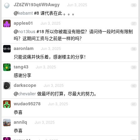
JZ8ZW193q6W9Awgy
Jun 3, 2025
36
@
kebamt
#8 课代表在此 。。。
apples01
Jun 3, 2025
37
@
no13bus
#18 所以你被裁没有赔偿？请问待一段时间有限制
吗？这期间工资与之前是一样的吗？
aaronlam
Jun 3, 2025
38
只能说痛并快乐着，感谢楼主的分享！
tang43
Jun 3, 2025
39
感谢分享
darkscope
Jun 3, 2025
40
@
chevalier
做最坏的打算，尽最大的努力。
wudao95278
Jun 3, 2025
41
恭喜
annilq
Jun 3, 2025
42
恭喜