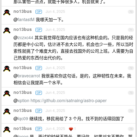
那么害怕一点点，就能干掉很多人，机会就来了。
no13bus
Jun 4, 2025
OP
70
@
fantastM
我哪天加一下。
no13bus
Jun 4, 2025
OP
71
@
zczxc44
其实我觉得在国内应该也有这种机会的。只是我的经
历都是中小公司，估计进不去大公司，机会也少一些，所以当时
索性就挑了个难度大的，直接去找国外的公司上班。人需要为自
己热爱的东西付出代价的。
no13bus
Jun 4, 2025
OP
72
@
bravecarrot
我很喜欢你这句话，是的，这种韧性在未来，我
相信会让我提高一个水平。
no13bus
Jun 4, 2025
OP
73
@
xption
https://github.com/satnaing/astro-paper
no13bus
Jun 4, 2025
OP
74
@
lqc09
继续找，移民局给了 3 个月。找不到的话得回国了
no13bus
Jun 4, 2025
1
OP
75
@
loopq
是。面试的时候不能怂，要记住，如果对方不要你，那