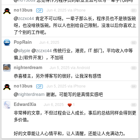
no13bus
Jun 4, 2025 via iPhone
OP
81
@
zczxc44
肯定不可以呀。一辈子那么长，程序员也不是铁饭碗
呀，也没啥铁饭碗。所以人也别给自己限制，没准以后你喜欢上
了个别的工作呢。
PopRain
Jun 4, 2025
82
@
silypie
@
zczxc44
传统行业，港资，IT 部门，平均收入中等
偏上(软件开发），不加班
nighterdream
Jun 5, 2025 via Android
83
恭喜楼主，另外博客写的很好，让我深有感悟
no13bus
Jun 5, 2025 via iPhone
OP
84
@
nighterdream
谢谢。可能写的是真情实感吧
EdwardXia
Jun 6, 2025
1
85
非常棒的文章，不但过程会让人成长，事后的总结同样会得到更
多价值。
好的文章能让人心情平和，让人清醒，还能让人充满动力。