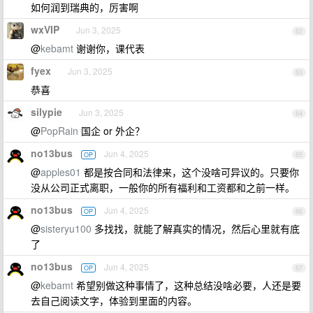
如何润到瑞典的，厉害啊
wxVIP
Jun 3, 2025
62
@
kebamt
谢谢你，课代表
fyex
Jun 3, 2025
63
恭喜
silypie
Jun 3, 2025
64
@
PopRain
国企 or 外企？
no13bus
Jun 4, 2025
OP
65
@
apples01
都是按合同和法律来，这个没啥可异议的。只要你
没从公司正式离职，一般你的所有福利和工资都和之前一样。
no13bus
Jun 4, 2025
OP
66
@
sisteryu100
多找找，就能了解真实的情况，然后心里就有底
了
no13bus
Jun 4, 2025
OP
67
@
kebamt
希望别做这种事情了，这种总结没啥必要，人还是要
去自己阅读文字，体验到里面的内容。