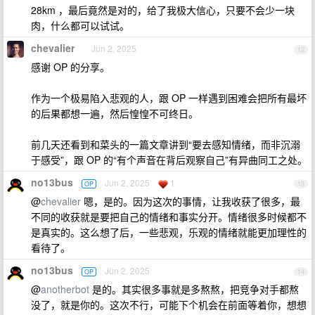
28km ，最后竟然是对的，给了我极大信心，只要不会少一块
肉，什么都可以试试。
chevalier
Jun 2, 2025
12
感谢 OP 的分享。
作为一个极易陷入悲观的人，跟 OP 一样遇到困难会把所有最坏
的后果都想一遍，然后惶惶不可终日。
前几天还看到和菜头的一篇文章讲到“要去感知情绪，而非沉溺
于感受”，跟 OP 的“有个声音在背后观察自己”有异曲同工之处。
no13bus
Jun 2, 2025
1
OP
13
@
chevalier
嗯，是的。因为这次的事情，让我收获了很多，最
不同的收获就是要把自己的情绪和事实分开。情绪很多时候都不
是真实的。这么想了后，一些悲观，乐观的情绪就能更加理性的
看待了。
no13bus
Jun 2, 2025
OP
14
@
anotherbot
是的。其实很多事就是多熬熬，把竞争对手都熬
没了，就是你的。这次不行，可能下个机会在前面等着你，想想