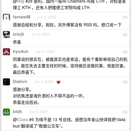
@
twig
#29 是的，国内一般叫 Chalmers 叫成 CTH ，对标皇家
理工 KTH ，还有人把隆德工学院叫成 LTH
fantastM
Jun 3, 2025
31
感谢总结和分享，祝好。另外博客没有 RSS 吗，想订阅一下
ioioj5
Jun 3, 2025
32
恭喜
hyodun
Jun 3, 2025
33
同事说的很实在，被裁其实也是幸运，能有个重新审视自己的机
会。能在失去主要支柱的时候，坚持做应该做的事，很是厉害。
最后恭喜下。
Drahcir
Jun 3, 2025
1
34
感谢分享。
对抗焦虑是海外漂的人不得不品的一环。
恭喜走出低谷。
bfdh
Jun 3, 2025
35
@
iClass
#5 为啥不是 13 号总线。遥想当年金山快译就把“data
bus”翻译成了“数据公交车”。