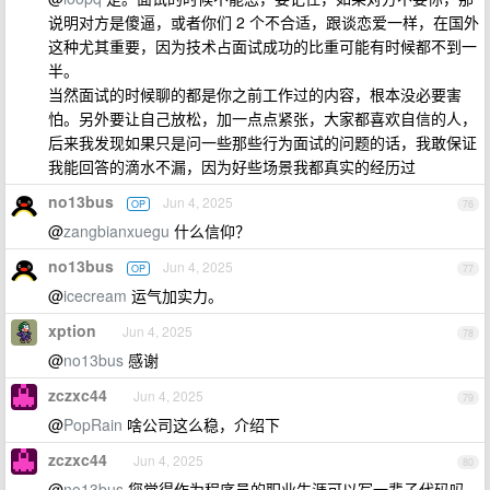
说明对方是傻逼，或者你们 2 个不合适，跟谈恋爱一样，在国外
这种尤其重要，因为技术占面试成功的比重可能有时候都不到一
半。
当然面试的时候聊的都是你之前工作过的内容，根本没必要害
怕。另外要让自己放松，加一点点紧张，大家都喜欢自信的人，
后来我发现如果只是问一些那些行为面试的问题的话，我敢保证
我能回答的滴水不漏，因为好些场景我都真实的经历过
no13bus
Jun 4, 2025
OP
76
@
zangbianxuegu
什么信仰？
no13bus
Jun 4, 2025
OP
77
@
icecream
运气加实力。
xption
Jun 4, 2025
78
@
no13bus
感谢
zczxc44
Jun 4, 2025
79
@
PopRain
啥公司这么稳，介绍下
zczxc44
Jun 4, 2025
80
@
no13bus
您觉得作为程序员的职业生涯可以写一辈子代码吗