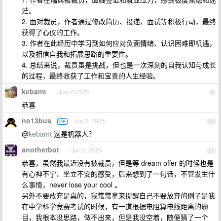
茫。
2. 面对裁员，作者通过修改简历、投递、面试等积极行动，最终
获得了心仪的工作。
3. 作者在此经历中学习到如何应对负面情绪、认识困难即机遇，
以及相信自我和拓展思路的重要性。
4. 总结来说，裁员虽是挑战，但也是一次深刻的自我认知与成长
的过程，最终收获了工作和宝贵的人生经验。
kebamt
Jun 2, 2025
9
恭喜
no13bus
Jun 2, 2025
OP
10
@
kebamt
这是机器人？
anotherbot
Jun 2, 2025
11
恭喜，虽然我最近没有被裁员，但是等 dream offer 的时候也是
有心神不宁、坐立不安的感受，后来想到了一句话，不管发生什
么事情，never lose your cool 。
另外不要放弃是真的，我常常拿来提醒自己不要放弃的例子是我
在中学科学竞赛考试的时候，有一道根据电阻算电线距离的题
目，我根本没思路，做不出来，但是我没空着，随便猜了一个