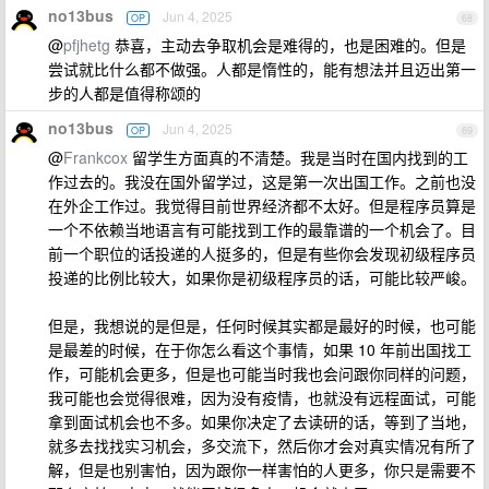
no13bus
Jun 4, 2025
OP
68
@
pfjhetg
恭喜，主动去争取机会是难得的，也是困难的。但是
尝试就比什么都不做强。人都是惰性的，能有想法并且迈出第一
步的人都是值得称颂的
no13bus
Jun 4, 2025
OP
69
@
Frankcox
留学生方面真的不清楚。我是当时在国内找到的工
作过去的。我没在国外留学过，这是第一次出国工作。之前也没
在外企工作过。我觉得目前世界经济都不太好。但是程序员算是
一个不依赖当地语言有可能找到工作的最靠谱的一个机会了。目
前一个职位的话投递的人挺多的，但是有些你会发现初级程序员
投递的比例比较大，如果你是初级程序员的话，可能比较严峻。
但是，我想说的是但是，任何时候其实都是最好的时候，也可能
是最差的时候，在于你怎么看这个事情，如果 10 年前出国找工
作，可能机会更多，但是也可能当时我也会问跟你同样的问题，
我可能也会觉得很难，因为没有疫情，也就没有远程面试，可能
拿到面试机会也不多。如果你决定了去读研的话，等到了当地，
就多去找找实习机会，多交流下，然后你才会对真实情况有所了
解，但是也别害怕，因为跟你一样害怕的人更多，你只是需要不