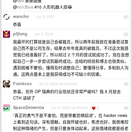
@
des
谢谢提醒
@
no13bus
#10 人形机器人捏😂
wanchn
Jun 2, 2025
21
恭喜
pfjhetg
Jun 2, 2025
22
我最坏的打算就是自己会被裁员，所以两年前我就在准备尝试靠
自己而不是公司生存，结果去年年底真的被裁员，不过这次我感
觉我已经准备好了，所以经过 2 个月的尝试就成功了。现在会想
起自己一步一步尝试到最终成功，总结的经验和博主也很类似，
遇到困难不要怕，懂得及时调整自己；要懂得分享，多和别人沟
通。这两点基本上是我获得成功不可缺少的因素。
Frankcox
Jun 2, 2025 via Android
23
恭喜，另外 OP 瑞典的行业现状还非常严峻吗？我 8 月就去
CTH 读研了
SpaceDementia
Jun 3, 2025 via iPhone
9
24
“真正的勇气不是不害怕，而是带着恐惧前进”，在 hacker news
上看到这句话，深有感触，自我怀疑也好，焦虑也好，我很难控
制这种情绪的产生，但是只要身体动起来，这些情绪就都是纸老