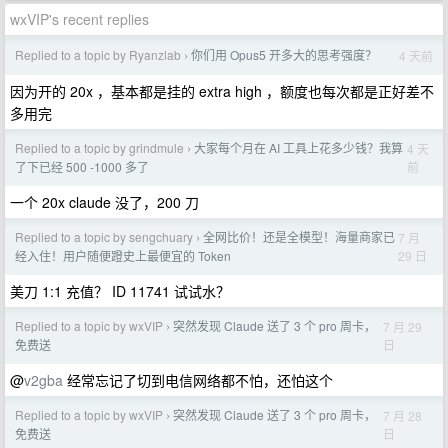
wxVIP's recent replies
Replied to a topic by Ryanzlab
你们用 Opus5 开多大的思考强度？
4 天前
›
因为开的 20x ，基本都是挂的 extra high ，额度也每次都是正好差不
多用完
Replied to a topic by grindmule
大家每个月在 AI 工具上花多少钱？我算
4 天
›
前
了下已经 500 -1000 多了
一个 20x claude 没了，200 刀
Replied to a topic by sengchuary
全网比价！还是全模型！海量商家已
7 月
›
29 日
经入住！用户随便蹬史上最便宜的 Token
美刀 1:1 充值？ ID 11741 试试水？
Replied to a topic by wxVIP
突然发现 Claude 送了 3 个 pro 周卡，
7 月 29
›
日
免费送
@
v2gba
经常忘记了切到电信网络都不怕，还怕这个
Replied to a topic by wxVIP
突然发现 Claude 送了 3 个 pro 周卡，
7 月 28
›
日
免费送