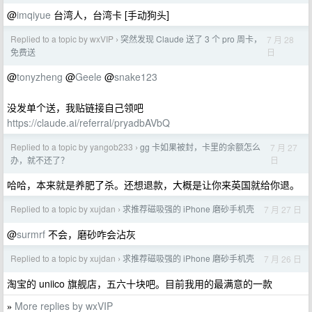
@
imqiyue
台湾人，台湾卡 [手动狗头]
Replied to a topic by wxVIP
突然发现 Claude 送了 3 个 pro 周卡，
7 月 28
›
日
免费送
@
tonyzheng
@
Geele
@
snake123
没发单个送，我贴链接自己领吧
https://claude.ai/referral/pryadbAVbQ
Replied to a topic by yangob233
gg 卡如果被封，卡里的余额怎么
7 月 27
›
日
办，就不还了？
哈哈，本来就是养肥了杀。还想退款，大概是让你来英国就给你退。
Replied to a topic by xujdan
求推荐磁吸强的 iPhone 磨砂手机壳
7 月 27 日
›
@
surmrf
不会，磨砂咋会沾灰
Replied to a topic by xujdan
求推荐磁吸强的 iPhone 磨砂手机壳
7 月 26 日
›
淘宝的 uniico 旗舰店，五六十块吧。目前我用的最满意的一款
More replies by wxVIP
»