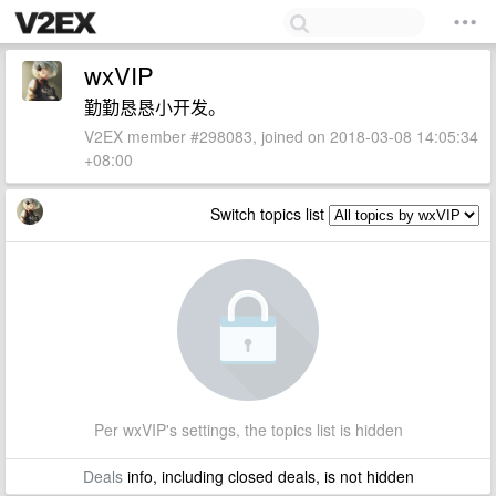
wxVIP
勤勤恳恳小开发。
V2EX member #298083, joined on 2018-03-08 14:05:34
+08:00
Switch topics list
Per wxVIP's settings, the topics list is hidden
Deals
info, including closed deals, is not hidden