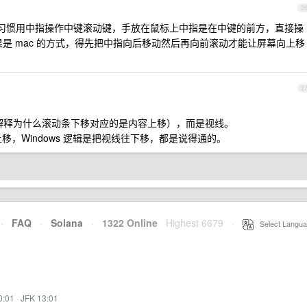
2
习惯用中指操作中键滚动键，手放在鼠标上中指是在中键的前方，直接操
是 mac 的方式，得先把中指向后移动然后再向前滚动才能让屏幕向上移
2
没有解释为什么滚动条下移对应的是内容上移），而是视线。
移，Windows 逻辑是把视线往下移，都是说得通的。
·
FAQ
·
Solana
·
1322 Online
Highest 6679
·
Select Langua
0:01
·
JFK 13:01