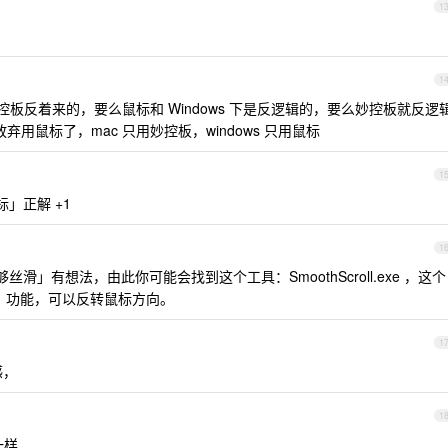
1
1
板反着来的，要么鼠标和 Windows 下是反逻辑的，要么妙控板就反逻
弃用鼠标了，mac 只用妙控板，windows 只用鼠标
1
标」正解 +1
1
够丝滑」有想法，由此你可能会找到这个工具：SmoothScroll.exe ，这个
ction 」功能，可以反转鼠标方向。
1
感，
1
一样