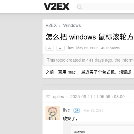
V2EX
Windows
›
怎么把 windows 鼠标滚轮
livc
·
May 23, 2025
· 4276 views
This topic created in 441 days ago, the info
之前一直用 mac ，最近买了个台式机，想调
27 replies
•
2025-06-11 11:05:59 +08:00
livc
May 23, 2025
OP
破案了，