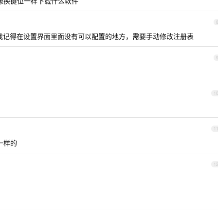
要像换键位一样下载什么软件
是 11 ，我记得在设置界面里面没有可以配置的地方，需要手动修改注册表
1
1
 一样的
1