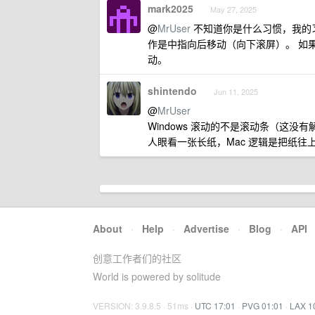
mark2025
May 27, 2025
@
MrUser
不知道你是什么习惯，我的
作是中指向后移动（向下滚屏）。 如果
动。
shintendo
Jun 11, 2025
@
MrUser
Windows 滚动的不是滚动条（这
人眼看一张长纸，Mac 逻辑是把纸往上
About
·
Help
·
Advertise
·
Blog
·
API
创意工作者们的社区
World is powered by solitude
VERSION: 3.9.8.5 · 51ms ·
UTC 17:01
·
PVG 01:01
·
LAX 1