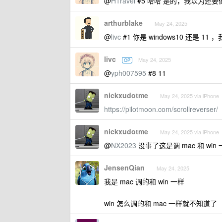
@
HTravel
#5 哈哈 是的，我以为还
arthurblake
May 24, 2025
@
livc
#1 你是 windows10 还
livc
May 24, 2025
OP
@
yph007595
#8 11
nickxudotme
May 24, 2025 via iPhone
https://pilotmoon.com/scrollreverser/
nickxudotme
May 24, 2025 via iPhone
@
NX2023
没事了这是调 mac 和 win
JensenQian
May 24, 2025
我是 mac 调的和 win 一样
win 怎么调的和 mac 一样就不知道了