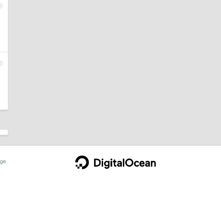
6
7
ge