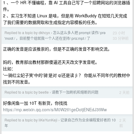
1 、一个 HR 不懂编程，靠 AI 工具自己写了一个招聘网站的浏览器插
件。
2 、实习生不知道 Linux 是啥，但是用 WorkBuddy 在短短几天完成
了我们需要的数据爬取和生成指定内容模板的任务。
Replied to a topic by dkhcyx
怎么这么多人把 prompt 读作/ prə
23 小时
›
33 分钟前
ˈmoʊt / ，目前整个组就我一个人还在坚持/ prɑːmpt / 了
正确的发音是应该推崇的，但是不正确的发音不影响交流。
妈的，教育部出教材那群傻逼还天天改文字发音呢。
比如：
'一骑红尘妃子笑'中的'骑'是对 qí还是读 jì ？ 你能从不同年代的教材中
找到不同发音。
Replied to a topic by beetle
请教下一加刷机和熔断的问题
2 天前
›
好像闲鱼一加 10T 有新货，你找找
https://mp.weixin.qq.com/s/M0W2tl1geDotjENEdJ3tWw
Replied to a topic by liKeYunKeji
记录自己作为业余编程爱好者的 10
2 天
›
前
年