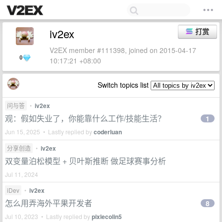
iv2ex
打赏
V2EX member #111398, joined on 2015-04-17
0
10:17:21 +08:00
Switch topics list
问与答
•
iv2ex
观：假如失业了，你能靠什么工作/技能生活？
1
Jun 15, 2025 • Lastly replied by
coderluan
分享创造
•
iv2ex
双变量泊松模型 + 贝叶斯推断 做足球赛事分析
Jul 11, 2024
iDev
•
iv2ex
怎么用弄海外平果开发者
8
Jul 10, 2023 • Lastly replied by
pixlecolin5