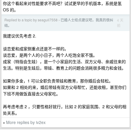
你这个看起来对性能要求不高吧？试试更早的手机版本，系统是氢
OS 的。
Replied to a topic by seagull7558
已婚人士给点建议吧，我真的很纠
4 天
›
前
结。
我建议优先考虑 2.
谈恋爱和成家侧重点还是不一样的。
谈恋爱，是两个人的小日子，两个人吃饱全家不饿。
成家（特指会生娃），是一个小家庭的生活、双方父母、亲戚往来的
生活。特别是生娃后，带娃、教育上的问题会消耗很多精力和金钱。
如果你多金，1 可以全职负责带娃和教育，那你婚后会轻松。
如果和 2 相处的来，婚后带娃有双方父母帮忙，还能收租，甚至你们
下班不用做饭直接去父母家吃。
再考虑考虑 2 ，只要性格好就行，比如 2 的家庭氛围、2 和父母的相
处关系。
More replies by iv2ex
»