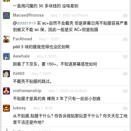
一直用闪魔的 30 多块钱的 没啥差别
MacsedProtoss
May 7, 2025 via iPhone
13
@
dddd1919
买 ac+自然不会戴壳 但是屏幕日用不贴膜容易严重
划痕又不能 ac 保，因此一般是买 AC+但是贴膜
FarAhead
May 7, 2025
14
pdd 3 块的膜我觉得也没区别啊
Aawhale
May 7, 2025
15
刚看了下京东，要 150+，不知道屏幕感觉如何
0x663
May 7, 2025
16
不戴壳不贴膜的路过。
craftsmanship
May 7, 2025 via Android
17
不贴膜才是真的爽 裸用 3 年了只有一丝丝小划痕
lukesy
May 7, 2025
18
从不贴膜,贴膜干什么? 你告诉我贴那玩意干什么? 你天天在工地
里干活还是咋地?