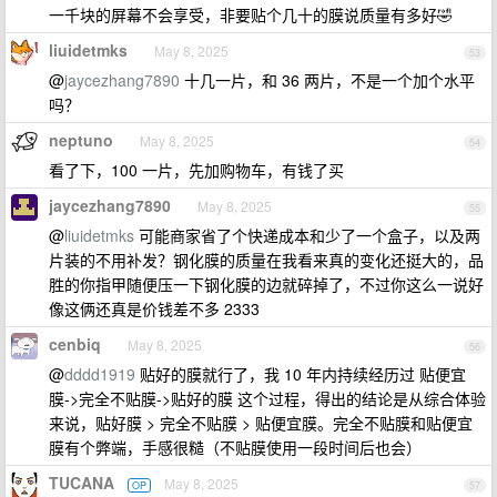
一千块的屏幕不会享受，非要贴个几十的膜说质量有多好🤣
liuidetmks
May 8, 2025
53
@
jaycezhang7890
十几一片，和 36 两片，不是一个加个水平
吗？
neptuno
May 8, 2025
54
看了下，100 一片，先加购物车，有钱了买
jaycezhang7890
May 8, 2025
55
@
liuidetmks
可能商家省了个快递成本和少了一个盒子，以及两
片装的不用补发？钢化膜的质量在我看来真的变化还挺大的，品
胜的你指甲随便压一下钢化膜的边就碎掉了，不过你这么一说好
像这俩还真是价钱差不多 2333
cenbiq
May 8, 2025
56
@
dddd1919
贴好的膜就行了，我 10 年内持续经历过 贴便宜
膜->完全不贴膜->贴好的膜 这个过程，得出的结论是从综合体验
来说，贴好膜 > 完全不贴膜 > 贴便宜膜。完全不贴膜和贴便宜
膜有个弊端，手感很糙（不贴膜使用一段时间后也会）
TUCANA
May 8, 2025
OP
57