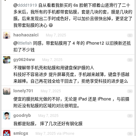
@
dddd1919
自从看着我新买的 6s 脸朝下顺着山道滑行了二十
多米后，我所有的手机都带套贴膜，套是几块的套，膜是几块的
膜。后来发现出二手时成色好，可以加价且很快出掉，更坚定了
我带套贴膜的决心 😆
haohaozaici
May 7, 2025
32
@
littiefish
同感，带套贴膜用了 4 年的 iPhone12 以旧换新还抵
扣了不少钱
gy0624ww
May 7, 2025
33
不理解带手机壳和贴膜和用键盘保护膜的人
科技好不容易进步 提升屏幕亮度，手机越来越薄，键盘手感越
来越棒。自己再花钱全给干回去了，拒绝享受科技的进步是么
lonely701
May 7, 2025
34
便宜的膜抗眩光做的不好，无论是 iPad 还是 iPhone ，与前摄
附近没有贴膜的区域的对比很明显。
goodryb
May 7, 2025
35
我都是贴膜， 摔了几次还好有钢化膜
smlcgx
May 7, 2025 via iPhone
36