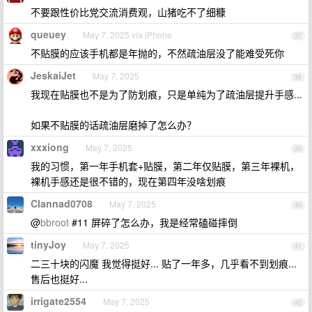
不要跟性价比党交流消费观，山猪吃不了细糠
queuey
May 7, 2025 via iPhone
37
不贴膜的应该手机都是年抛的，不然疏油层没了能难受死你
JeskaiJet
May 7, 2025
38
我现在贴膜也不是为了防划痕，只是单纯为了疏油层提升手感...
如果不贴膜的话疏油层磨掉了怎么办？
xxxiong
May 7, 2025
39
我的习惯，第一年手机套+贴膜，第二年仅贴膜，第三年裸机，
裸机手感还是很不错的，现在第四年没啥划痕
Clannad0708
May 7, 2025
40
@
bbroot
#11 屏碎了怎么办，我是经常磕碰摔倒
tinyJoy
May 7, 2025
41
二三十块的闪魔 我觉得挺好... 贴了一年多，几乎看不到划痕...
售后也挺好...
irrigate2554
May 7, 2025
42