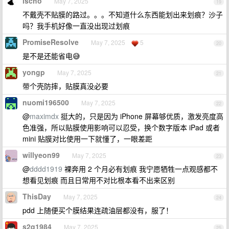
lscho
May 7, 2025
19
不戴壳不贴膜的路过。。。不知道什么东西能划出来划痕？沙子
吗？我手机好像一直没出现过划痕
PromiseResolve
May 7, 2025
5
20
是不是还能省电😅
yongp
May 7, 2025
21
带个壳防摔，贴膜真没必要
nuomi196500
May 7, 2025
22
@
maximdx
挺大的，只是因为 iPhone 屏幕够优质，激发亮度高
色准强，所以贴膜使用影响可以忍受，换个数字版本 iPad 或者
mini 贴膜对比使用一下就懂了，一眼差距
willyeon99
May 7, 2025
23
@
dddd1919
裸奔用 2 个月必有划痕 我宁愿牺牲一点观感都不
想看见划痕 而且日常用不对比根本看不出来区别
ThisDay
May 7, 2025
24
pdd 上随便买个膜结果连疏油层都没有，服了！
s2q1984
May 7, 2025
25