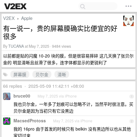
V2EX
Apple
›
有一说一，贵的屏幕膜确实比便宜的好
很多
By
TUCANA
at May 7, 2025 · 9484 views
以前都是贴的闪魔 10-20 块的膜，但是很容易摔碎 这几天换了张贝尔
金的 明显清晰且丝滑了很多，连字体都显示的更锐利了
屏幕膜
贝尔金
清晰
66 replies
•
2025-05-09 11:42:11 +08:00
bruce00
May 7, 2025 via iPhone
1
我也贝尔金，一年多了划痕可以忽略不计，当然平时很注意。买
贝尔金是因为当初只有它没黑边
MacsedProtoss
May 7, 2025 via iPhone
2
我的 16pro 由于首发的时候只有 belkin 没有黑边所以也从其他
家切过来