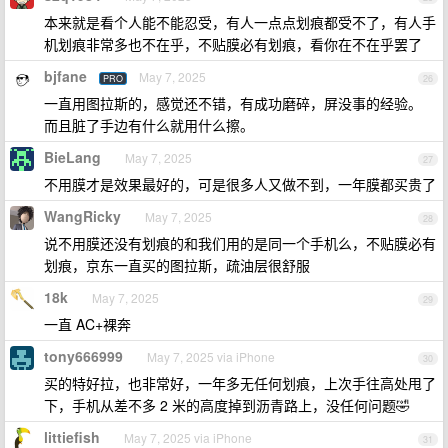
本来就是看个人能不能忍受，有人一点点划痕都受不了，有人手
机划痕非常多也不在乎，不贴膜必有划痕，看你在不在乎罢了
bjfane
May 7, 2025
PRO
26
一直用图拉斯的，感觉还不错，有成功磨碎，屏没事的经验。
而且脏了手边有什么就用什么擦。
BieLang
May 7, 2025
27
不用膜才是效果最好的，可是很多人又做不到，一年膜都买贵了
WangRicky
May 7, 2025
28
说不用膜还没有划痕的和我们用的是同一个手机么，不贴膜必有
划痕，京东一直买的图拉斯，疏油层很舒服
18k
May 7, 2025
29
一直 AC+裸奔
tony666999
May 7, 2025 via iPhone
30
买的特好拉，也非常好，一年多无任何划痕，上次手往高处甩了
下，手机从差不多 2 米的高度掉到沥青路上，没任何问题🤣
littiefish
May 7, 2025 via iPhone
31