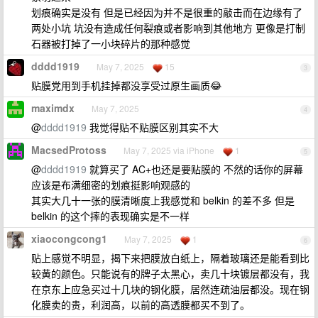
划痕确实是没有 但是已经因为并不是很重的敲击而在边缘有了
两处小坑 坑没有造成任何裂痕或者影响到其他地方 更像是打制
石器被打掉了一小块碎片的那种感觉
dddd1919
May 7, 2025
15
3
贴膜党用到手机挂掉都没享受过原生画质😂
maximdx
May 7, 2025
4
@
dddd1919
我觉得贴不贴膜区别其实不大
MacsedProtoss
May 7, 2025 via iPhone
1
5
@
dddd1919
就算买了 AC+也还是要贴膜的 不然的话你的屏幕
应该是布满细密的划痕挺影响观感的
其实大几十一张的膜清晰度上我感觉和 belkin 的差不多 但是
belkin 的这个摔的表现确实是不一样
xiaocongcong1
May 7, 2025
1
6
贴上感觉不明显，揭下来把膜放白纸上，隔着玻璃还是能看到比
较黄的颜色。只能说有的牌子太黑心，卖几十块镀层都没有，我
在京东上应急买过十几块的钢化膜，居然连疏油层都没。现在钢
化膜卖的贵，利润高，以前的高透膜都买不到了。