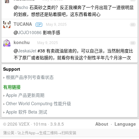
@
lscho
石英砂之类的？反正我裸奔了一个月出现了一道很明显
的划痕，想想还是贴着膜吧，这东西看着闹心
TUCANA
May 9, 2025
OP
65
@
JOJO10086
影响手感
konchu
May 9, 2025
66
@
JeskaiJet
#38 有卖疏油层液的，可以自己涂，当然耐用度比
不了原厂或者贴膜的，就看你有没这个耐性半年几个月涂一次
Support
根据产品序列号查看状态
›
有用链接
Apple 产品更新周期
›
Other World Computing 性能升级
›
Apple 软件 Beta 测试
›
© 2026 V2EX · 101ms · 3.9.8.5
About
·
Language
蒲公英 - 🚀上传App→生成二维码→扫码安装