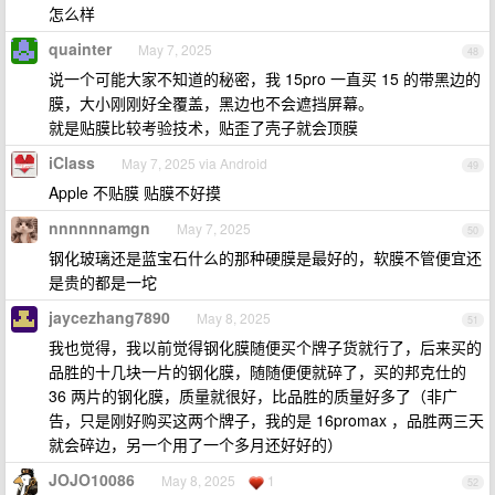
怎么样
quainter
May 7, 2025
48
说一个可能大家不知道的秘密，我 15pro 一直买 15 的带黑边的
膜，大小刚刚好全覆盖，黑边也不会遮挡屏幕。
就是贴膜比较考验技术，贴歪了壳子就会顶膜
iClass
May 7, 2025 via Android
49
Apple 不贴膜 贴膜不好摸
nnnnnnamgn
May 7, 2025
50
钢化玻璃还是蓝宝石什么的那种硬膜是最好的，软膜不管便宜还
是贵的都是一坨
jaycezhang7890
May 8, 2025
51
我也觉得，我以前觉得钢化膜随便买个牌子货就行了，后来买的
品胜的十几块一片的钢化膜，随随便便就碎了，买的邦克仕的
36 两片的钢化膜，质量就很好，比品胜的质量好多了（非广
告，只是刚好购买这两个牌子，我的是 16promax ，品胜两三天
就会碎边，另一个用了一个多月还好好的）
JOJO10086
May 8, 2025
1
52