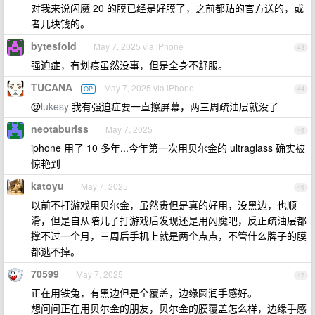
对我来说闪魔 20 的膜已经是好膜了，之前都贴的官方送的，或
者几块钱的。
bytesfold
May 7, 2025 via iPhone
43
强迫症，有划痕虽然没事，但是全身不舒服。
TUCANA
May 7, 2025 via iPhone
OP
44
@
lukesy
我有强迫症要一直擦屏幕，两三周疏油层就没了
neotaburiss
May 7, 2025
45
iphone 用了 10 多年...今年第一次用贝尔金的 ultraglass 确实被
惊艳到
katoyu
May 7, 2025
46
以前不打游戏用贝尔金，虽然贵但是真的好用，没黑边，也顺
滑，但是自从陪儿子打游戏后发现还是用闪魔吧，反正疏油层都
撑不过一个月，三周后手机上就是两个点点，不管什么牌子的膜
都逃不掉。
70599
May 7, 2025
47
正在用铁兔，有黑边但是全覆盖，边缘圆润手感好。
想问问正在用贝尔金的朋友，贝尔金的膜覆盖怎么样，边缘手感