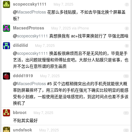
scopeccsky1111
May 7, 2025
7
@
MacsedProtoss
花那么多钱贴膜，不如去华强北换个屏幕盖
板？
MacsedProtoss
May 7, 2025 via iPhone
8
@
scopeccsky1111
真想换我有 ac+找苹果换就行了 华强北图啥
dilidilid
May 7, 2025
9
@
scopeccsky1111
换盖板很麻烦而且不是无风险的，毕竟是手
艺活，出问题就慢慢和师傅扯皮吧。大部分人贴膜只是省事，也
并不怎么在意所谓的原生画质
dddd1919
May 7, 2025
10
@
MacsedProtoss
#5 买个边框稍微突出点的手机壳就能很大概
率防屏幕摔坏了，用三四年的手机在强光下确实比较明显的能感
受有小划痕，一般使用还是没啥感觉的，到这时间点也差不多该
换机了
bbroot
May 7, 2025
11
不贴其实最好
undsfsok
May 7, 2025
12