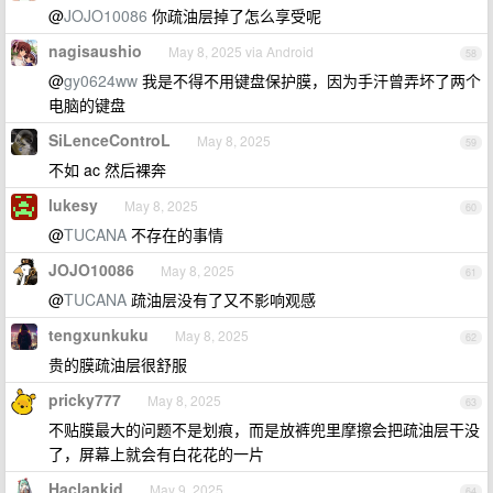
@
JOJO10086
你疏油层掉了怎么享受呢
nagisaushio
May 8, 2025 via Android
58
@
gy0624ww
我是不得不用键盘保护膜，因为手汗曾弄坏了两个
电脑的键盘
SiLenceControL
May 8, 2025
59
不如 ac 然后裸奔
lukesy
May 8, 2025
60
@
TUCANA
不存在的事情
JOJO10086
May 8, 2025
61
@
TUCANA
疏油层没有了又不影响观感
tengxunkuku
May 8, 2025
62
贵的膜疏油层很舒服
pricky777
May 8, 2025
63
不贴膜最大的问题不是划痕，而是放裤兜里摩擦会把疏油层干没
了，屏幕上就会有白花花的一片
Haclankid
May 9, 2025
64