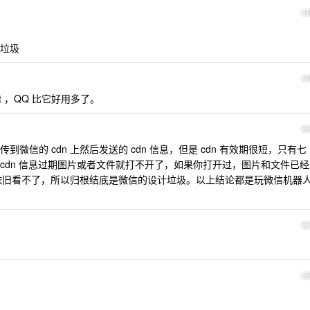
1
垃圾
1
t ，QQ 比它好用多了。
2
微信的 cdn 上然后发送的 cdn 信息，但是 cdn 有效期很短，只有七
cdn 信息过期图片或者文件就打不开了，如果你打开过，图片和文件已经
也是依旧看不了，所以归根结底是微信的设计垃圾。以上结论都是玩微信机器
2
2