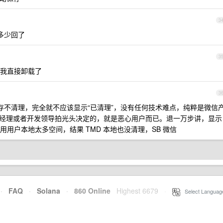
3
多少回了
3
我直接卸载了
3
不清理，完全就不应该显示“已清理”，没有任何技术难点，纯粹是微信
产品经理或者开发领导拍光头决定的，就是恶心用户而已。退一万步讲，显示
用户本地太多空间，结果 TMD 本地也没清理，SB 微信
·
FAQ
·
Solana
·
860 Online
Highest 6679
·
Select Languag