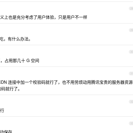
2
义上也是充分考虑了用户体验，只是用户不一样
2
边吃，有什么办法。
3
，占用那几十 G 空间
3
DN 连接中加一个校验码就行了，也不用劳烦动用腾讯宝贵的服务器资源
验码就行了。
3
行
3
手动保存