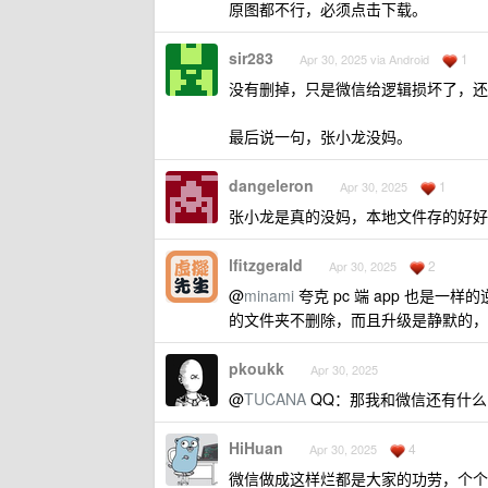
原图都不行，必须点击下载。
sir283
1
Apr 30, 2025 via Android
没有删掉，只是微信给逻辑损坏了，还是能
最后说一句，张小龙没妈。
dangeleron
1
Apr 30, 2025
张小龙是真的没妈，本地文件存的好好
lfitzgerald
2
Apr 30, 2025
@
minami
夸克 pc 端 app 也是
的文件夹不删除，而且升级是静默的，
pkoukk
Apr 30, 2025
@
TUCANA
QQ：那我和微信还有什么
HiHuan
4
Apr 30, 2025
微信做成这样烂都是大家的功劳，个个