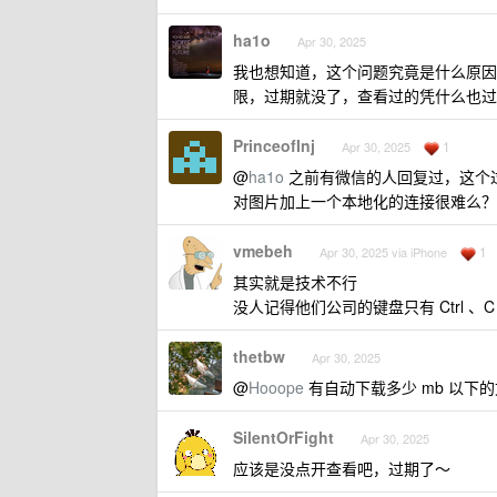
ha1o
Apr 30, 2025
我也想知道，这个问题究竟是什么原因
限，过期就没了，查看过的凭什么也过
PrinceofInj
1
Apr 30, 2025
@
ha1o
之前有微信的人回复过，这个过
对图片加上一个本地化的连接很难么？
vmebeh
1
Apr 30, 2025 via iPhone
其实就是技术不行
没人记得他们公司的键盘只有 Ctrl 、C
thetbw
Apr 30, 2025
@
Hooope
有自动下载多少 mb 以下
SilentOrFight
Apr 30, 2025
应该是没点开查看吧，过期了～