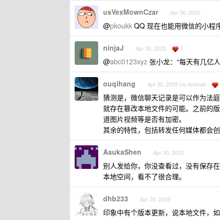
usVexMownCzar
Apr 30, 2025
@
pkoukk
QQ 现在也能用微信的小程序
ninjaJ
1
Apr 30, 2025
@
abc0123xyz
张小龙：“每天有几亿人
ouqihang
Apr 30, 2025 via Android
猜测是，微信聊天记录是可以作为法庭
就存在篡改本地文件的可能。之前的版
道图片视频等是否有加密。
其余的特性，包括转发任何媒体都会创
AsukaShen
Apr 30, 2025
别人发给你，你没查看过，没有保存在本
本地空间，看不了很合理。
dhb233
Apr 30, 2025
印象中有个版本更新，说本地文件，如