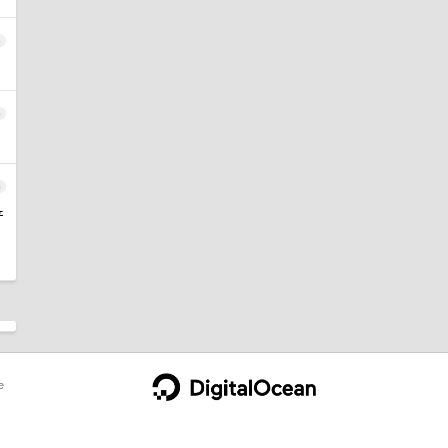
4
5
6
产
e