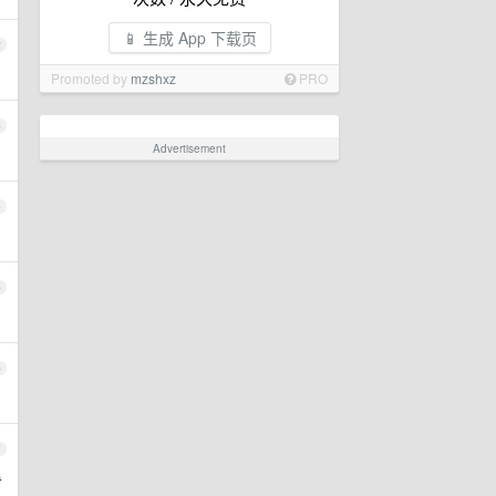
📱 生成 App 下载页
2
Promoted by
mzshxz
PRO
3
Advertisement
4
5
6
7
看