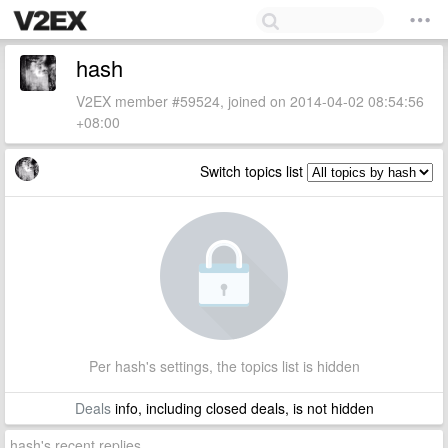
hash
V2EX member #59524, joined on 2014-04-02 08:54:56
+08:00
Switch topics list
Per hash's settings, the topics list is hidden
Deals
info, including closed deals, is not hidden
hash's recent replies