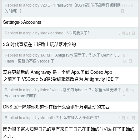
Replied to a topic by VZXE
1Password（iOS 端里能不能看订阅到期
5 月 26
›
日
的时间）？
Settings->Accounts
Replied to a topic by xiaoxiaodong
6G 网要来了？
5 月 21 日
›
3G 时代直接在上班路上玩部落冲突的
Replied to a topic by TAFMT
Antigravity 更新了，引入了 Gemini 3.5
5 月
›
20 日
Flash，更新的不像 vscode 了
现在更新后的 Antigravity 是一个新 App,类似 Codex App
之前基于 VSCode 改的那款编辑器改名为 Antigravity IDE 了
Replied to a topic by listen2wind
刚买的 iphone17，家里 wifi 无法下
5 月 19
›
日
载 app store 的软件
DNS 属于除非你知道你在做什么否则千万别乱动的东西
Replied to a topic by yiroonli
为什么有钱人大多都迷信？
5 月 18 日
›
因为很多富人知道自己的富有来自于自己在正确的时机站在了正确的
地方,