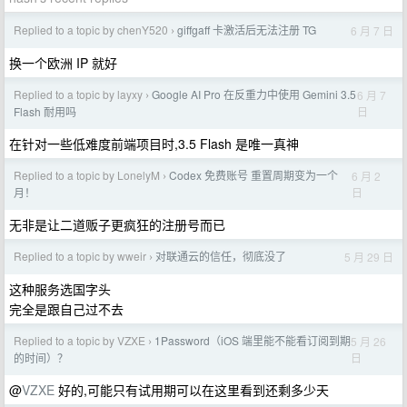
Replied to a topic by chenY520
giffgaff 卡激活后无法注册 TG
6 月 7 日
›
换一个欧洲 IP 就好
Replied to a topic by layxy
Google AI Pro 在反重力中使用 Gemini 3.5
6 月 7
›
日
Flash 耐用吗
在针对一些低难度前端项目时,3.5 Flash 是唯一真神
Replied to a topic by LonelyM
Codex 免费账号 重置周期变为一个
6 月 2
›
日
月！
无非是让二道贩子更疯狂的注册号而已
Replied to a topic by wweir
对联通云的信任，彻底没了
5 月 29 日
›
这种服务选国字头
完全是跟自己过不去
Replied to a topic by VZXE
1Password（iOS 端里能不能看订阅到期
5 月 26
›
日
的时间）？
@
VZXE
好的,可能只有试用期可以在这里看到还剩多少天