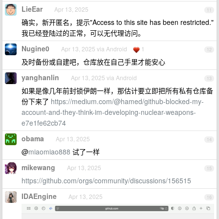
LieEar
Apr 13, 2025
11
确实，新开匿名，提示"Access to this site has been restricted."
我已经登陆过的正常，可以无代理访问。
Nugine0
Apr 13, 2025 via Android
1
12
及时备份或自建吧，仓库放在自己手里才能安心
yanghanlin
Apr 13, 2025 via Android
13
如果是像几年前封锁伊朗一样，那估计要立即把所有私有仓库备
份下来了
https://medium.com/@hamed/github-blocked-my-
account-and-they-think-im-developing-nuclear-weapons-
e7e1fe62cb74
obama
Apr 13, 2025
14
@
miaomiao888
试了一样
mikewang
Apr 13, 2025
15
https://github.com/orgs/community/discussions/156515
IDAEngine
Apr 13, 2025
16