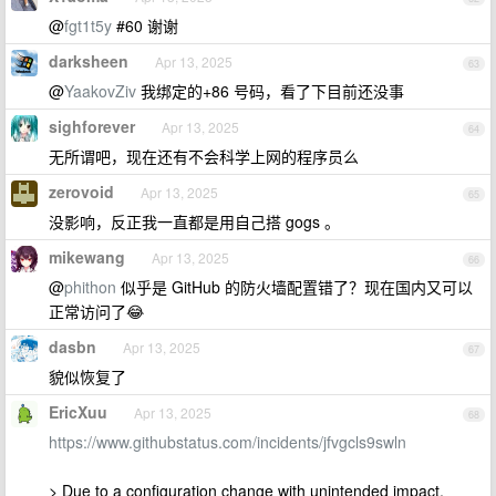
@
fgt1t5y
#60 谢谢
darksheen
Apr 13, 2025
63
@
YaakovZiv
我绑定的+86 号码，看了下目前还没事
sighforever
Apr 13, 2025
64
无所谓吧，现在还有不会科学上网的程序员么
zerovoid
Apr 13, 2025
65
没影响，反正我一直都是用自己搭 gogs 。
mikewang
Apr 13, 2025
66
@
phithon
似乎是 GitHub 的防火墙配置错了？现在国内又可以
正常访问了😂
dasbn
Apr 13, 2025
67
貌似恢复了
EricXuu
Apr 13, 2025
68
https://www.githubstatus.com/incidents/jfvgcls9swln
> Due to a configuration change with unintended impact,