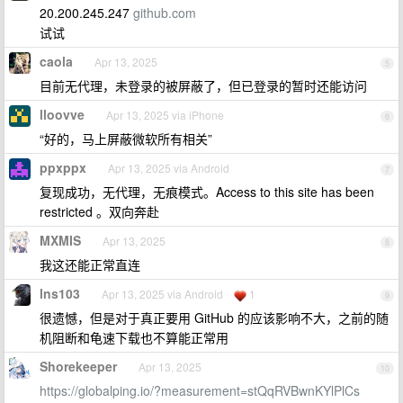
20.200.245.247
github.com
试试
caola
Apr 13, 2025
5
目前无代理，未登录的被屏蔽了，但已登录的暂时还能访问
lloovve
Apr 13, 2025 via iPhone
6
“好的，马上屏蔽微软所有相关”
ppxppx
Apr 13, 2025 via Android
7
复现成功，无代理，无痕模式。Access to this site has been
restricted 。双向奔赴
MXMIS
Apr 13, 2025
8
我这还能正常直连
lns103
Apr 13, 2025 via Android
1
9
很遗憾，但是对于真正要用 GitHub 的应该影响不大，之前的随
机阻断和龟速下载也不算能正常用
Shorekeeper
Apr 13, 2025
10
https://globalping.io/?measurement=stQqRVBwnKYlPlCs