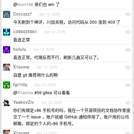
@
lixon166
哥们也 win 了
Cccczzz7
Apr 13, 2025
56
今天刷到个神评，川加关税，访问代码从 200 涨到 403 了
c398425861
Apr 13, 2025
57
直连正常
holulu
Apr 13, 2025
58
直连正常。代理反而不行，刷新几遍又可以了。
X1aoma
Apr 13, 2025
59
自建 git 推荐用什么的啊
fgt1t5y
Apr 13, 2025
60
@
X1aoma
#59 gitea 可以看看
YaakovZiv
Apr 13, 2025
61
你们有绑定+86 手机号的吗，我在一个开源项目的文档协作里提
交了一个 issue ，账户就被 GitHub 通知停用了，账户用的公司
邮箱，绑定的个人的+86 手机号。
X1aoma
Apr 13, 2025
62