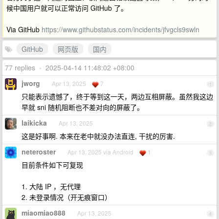
候中国用户就可以正常访问 GitHub 了。
Via GitHub
https://www.githubstatus.com/incidents/jfvgcls9swln
GitHub
网页版
国内
77 replies
•
2025-04-14 11:48:02 +08:00
jworg
Apr 13, 2025
7
1
只能表示遗憾了，终于等到这一天，两边互相屏蔽。虽然我这边
早就 sni 随机阻断也不差对向的屏蔽了。
laikicka
Apr 13, 2025
2
这是好事啊. 本来在老中就没办法直连, 干扰的厉害.
neteroster
Apr 13, 2025 via Android
1
3
目前条件如下可复现
1. 大陆 IP ，无代理
2. 未登录情况（开无痕窗口）
miaomiao888
Apr 13, 2025
4