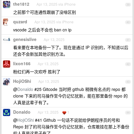
the1812
Apr 13, 2025 via iPhone
39
之前那个可连通性跟崩了没啥区别
quzard
Apr 13, 2025 via iPhone
40
vscode 之后会不会也 ban cn ip
genesislive
Apr 13, 2025
41
看来要在本地备份一下了。现在是通过 IP 识别的，不知道以后
还会不会新加其他识别方法。
lixon166
Apr 13, 2025
42
粉红们再一次欢呼 胜利了
HojiOShi
Apr 13, 2025
43
@
Donaldo
#25 Gitcode 当时把 github 稍微有名点的 repo 都
clone 下来的司马操作至今仍记忆犹新，能在那里备份 repo 的
人真是这辈子有了。
Donaldo
Apr 13, 2025
1
44
@
HojiOShi
#41 Github 一句话不说就给伊朗程序员的号和
Repo 封了的司马操作至今仍记忆犹新，仓库敢挂在那上不备份
的人真是这辈子有了。