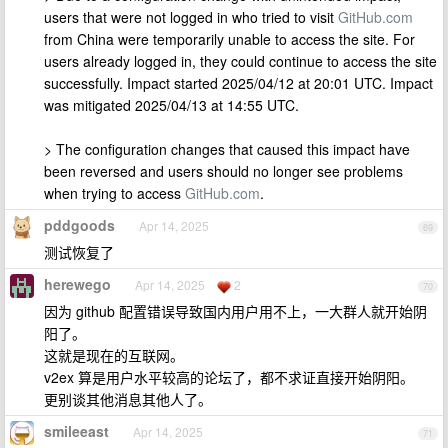
users that were not logged in who tried to visit
GitHub.com
from China were temporarily unable to access the site. For
users already logged in, they could continue to access the site
successfully. Impact started 2025/04/12 at 20:01 UTC. Impact
was mitigated 2025/04/13 at 14:55 UTC.
> The configuration changes that caused this impact have
been reversed and users should no longer see problems
when trying to access
GitHub.com
.
pddgoods
Apr 14, 2025
69
测试恢复了
herewego
Apr 14, 2025
2
70
因为 github 配置错误导致国内用户用不上，一大群人就开始阴
阳了。
这就是现在的互联网。
v2ex 算是用户水平较高的论坛了，都不求证直接开始阴阳。
更别谈其他消息其他人了。
smileeast
Apr 14, 2025
71