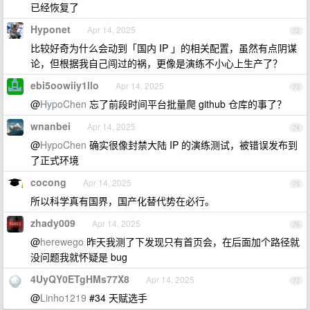
已经恢复了
Hyponet
Apr 14, 2025
72
比较好奇为什么会动到「国内 IP 」的相关配置，虽然有点阴谋
论，但根据我自己闯过的祸，更像是演练不小心上生产了？
ebi5oowiiy1llo
Apr 14, 2025
73
@
HypoChen
忘了前段时间平台批量爬 github 仓库的事了？
wnanbei
Apr 14, 2025
74
@
HypoChen
确实很像封禁大陆 IP 的演练测试，被错误发布到
了正式环境
cocong
Apr 14, 2025
75
所以科学真有国界，国产化替代势在必行。
zhady009
Apr 14, 2025
76
@
herewego
昨天我测了下发现只有首页会，在后面加个路径就
没问题我就怀疑是 bug
4UyQY0ETgHMs77X8
Apr 14, 2025
77
@
Linho1219
#34 天赋选手