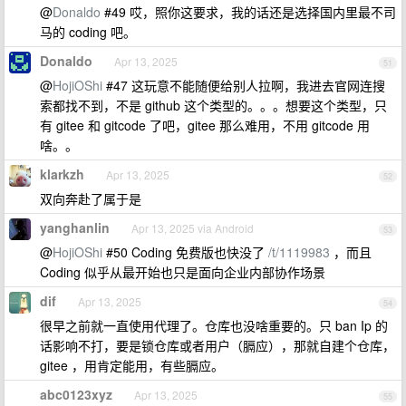
@
Donaldo
#49 哎，照你这要求，我的话还是选择国内里最不司
马的 coding 吧。
Donaldo
Apr 13, 2025
51
@
HojiOShi
#47 这玩意不能随便给别人拉啊，我进去官网连搜
索都找不到，不是 github 这个类型的。。。想要这个类型，只
有 gitee 和 gitcode 了吧，gitee 那么难用，不用 gitcode 用
啥。。
klarkzh
Apr 13, 2025
52
双向奔赴了属于是
yanghanlin
Apr 13, 2025 via Android
53
@
HojiOShi
#50 Coding 免费版也快没了
/t/1119983
，而且
Coding 似乎从最开始也只是面向企业内部协作场景
dif
Apr 13, 2025
54
很早之前就一直使用代理了。仓库也没啥重要的。只 ban Ip 的
话影响不打，要是锁仓库或者用户（膈应），那就自建个仓库，
gitee ，用肯定能用，有些膈应。
abc0123xyz
Apr 13, 2025
55