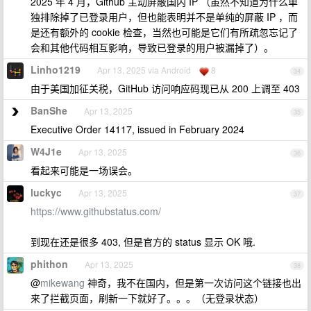
2025 年 4 月，Github 主动屏蔽国内 IP （虽然不知道为什么单
独排除掉了已登录用户，但也能表明并不是单纯的屏蔽 IP ，而
是还有额外的 cookie 检查，当然也可能是它们有所疏忽忘记了
会和其他代码相互影响，导致已登录的用户被漏掉了）。
Linho1219
Apr 13, 2025 via Android
8
34
由于美国加征关税，GitHub 访问响应码现已从 200 上调至 403
BanShe
Apr 13, 2025
35
Executive Order 14117, issued in February 2024
W4J1e
Apr 13, 2025
36
看起来可能是一场误会。
luckyc
Apr 13, 2025
37
https://www.githubstatus.com/
到现在还是很多 403, 但是官方的 status 显示 OK 哦.
phithon
Apr 13, 2025
38
@
mikewang
神奇，我不在国内，但是第一次访问这个链接也出
来了拦截页面，刷新一下就好了。。。（无登录状态）