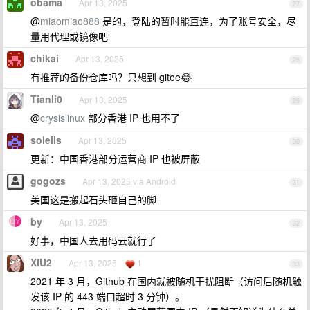
obama
Apr 13, 2025
27
@
miaomiao888
是的，登陆的暂时能直连，为了账号安全，尽
量用代理或镜像吧
chikai
Apr 13, 2025
28
有推荐的备份仓库吗？只想到 gitee😂
Tianli0
Apr 13, 2025
29
@
crysislinux
部分香港 IP 也用不了
soleils
Apr 13, 2025
30
更新：中国香港部分运营商 IP 也被屏蔽
gogozs
Apr 13, 2025 via Android
31
美国这是搬起石头砸自己的脚
by
Apr 13, 2025
32
好事，中国人去用码云就行了
XIU2
Apr 13, 2025
1
33
2021 年 3 月，Github 在国内就被随机干扰阻断（访问后随机触
发该 IP 的 443 端口超时 3 分钟）。