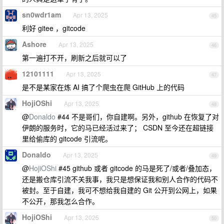
sn0wdr1am
Apr 13, 2025
45
利好 gitee ，gitcode
Ashore
Apr 13, 2025
46
第一遍打不开，刷新之后就可以了
12101111
Apr 13, 2025
47
是不是某家在炼 AI 搞了个爬虫在爬 GitHub 上的代码
HojiOShi
Apr 13, 2025
48
@
Donaldo
#44 不是哥们，你自建啊。另外，github 在恢复了对
伊朗的服务时，它的马已经活过来了； CSDN 至今还在超链接
里给偷库的 gitcode 引流呢。
Donaldo
Apr 13, 2025
49
@
HojiOShi
#45 github 或者 gitcode 的马是死了/或者/叠加态，
还是搬仓库引流不关我事，我只是想保证我和别人合作的代码不
被封。至于自建，我可不想给我自建的 Git 公开到公网上，如果
不公开，那我怎么合作。
HojiOShi
Apr 13, 2025
50