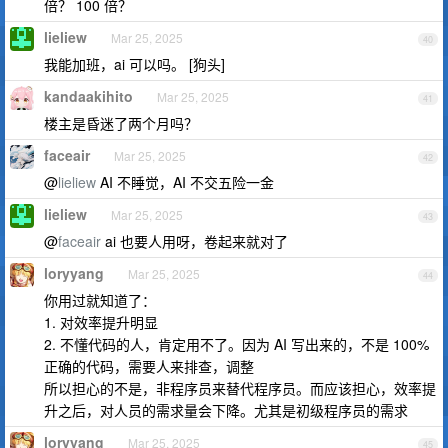
倍？ 100 倍？
lieliew
Mar 25, 2025
40
我能加班，ai 可以吗。 [狗头]
kandaakihito
Mar 25, 2025
41
楼主是昏迷了两个月吗？
faceair
Mar 25, 2025
42
@
lieliew
AI 不睡觉，AI 不交五险一金
lieliew
Mar 25, 2025
43
@
faceair
ai 也要人用呀，卷起来就对了
loryyang
Mar 25, 2025
44
你用过就知道了：
1. 对效率提升明显
2. 不懂代码的人，肯定用不了。因为 AI 写出来的，不是 100%
正确的代码，需要人来排查，调整
所以担心的不是，非程序员来替代程序员。而应该担心，效率提
升之后，对人员的需求量会下降。尤其是初级程序员的需求
loryyang
Mar 25, 2025
45