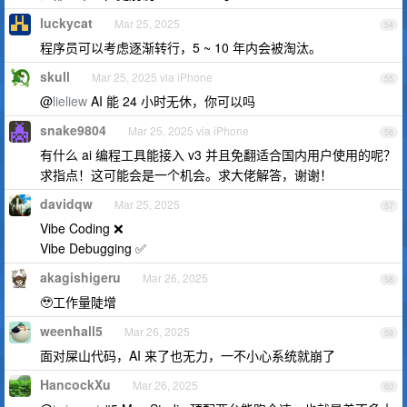
luckycat
Mar 25, 2025
54
程序员可以考虑逐渐转行，5 ~ 10 年内会被淘汰。
skull
Mar 25, 2025 via iPhone
55
@
lieliew
AI 能 24 小时无休，你可以吗
snake9804
Mar 25, 2025 via iPhone
56
有什么 ai 编程工具能接入 v3 并且免翻适合国内用户使用的呢？
求指点！这可能会是一个机会。求大佬解答，谢谢！
davidqw
Mar 25, 2025
57
Vibe Coding ❌
Vibe Debugging ✅
akagishigeru
Mar 26, 2025
58
🥹工作量陡增
weenhall5
Mar 26, 2025
59
面对屎山代码，AI 来了也无力，一不小心系统就崩了
HancockXu
Mar 26, 2025
60