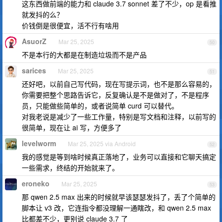
这东西做前端的能力和 claude 3.7 sonnet 差了不少，op 是看推
就发抖的么？
价钱倒是很便宜，活不行有啥用
AsuorZ
Mar 25, 2025
50
不是本行的大都是在制造垃圾而不是产品
sarices
Mar 25, 2025
51
还好吧，以前自己写代码，现在写提示词，也不是那么容易的，
你需要把整个思路告诉它，反复确认是不是做对了，不是程序
员，只能做些简单的，或者说简单 curd 可以替代。
对我老说是减少了一些工作量，特别是写文档和注释，以前写的
很简单，现在让 ai 写，方便多了
levelworm
Mar 25, 2025 via Android
52
我的感觉是等到啥时候真正落地了，业务可以直接和它聊天搞定
一些需求，终结的开始就来了。
eroneko
Mar 25, 2025
53
那 qwen 2.5 max 出来的时候就早该瑟瑟发抖了，丢了个简单的
脚本让 v3 改，它连指令都没理解一通瞎改，和 qwen 2.5 max
比都差不少，更别说 claude 3.7 了