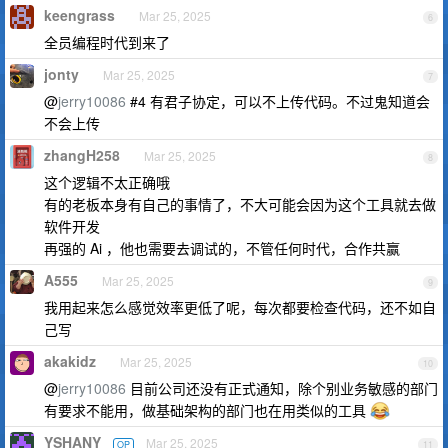
keengrass
Mar 25, 2025
6
全员编程时代到来了
jonty
Mar 25, 2025
7
@
jerry10086
#4 有君子协定，可以不上传代码。不过鬼知道会
不会上传
zhangH258
Mar 25, 2025
8
这个逻辑不太正确哦
有的老板本身有自己的事情了，不大可能会因为这个工具就去做
软件开发
再强的 Ai ，他也需要去调试的，不管任何时代，合作共赢
A555
Mar 25, 2025
9
我用起来怎么感觉效率更低了呢，每次都要检查代码，还不如自
己写
akakidz
Mar 25, 2025
10
@
jerry10086
目前公司还没有正式通知，除个别业务敏感的部门
有要求不能用，做基础架构的部门也在用类似的工具
YSHANY
Mar 25, 2025
OP
11