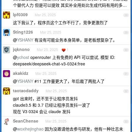
个替代人力 但是可以提效 其实补全用处比生成代码有用的多…
lpf0309
Mar 25, 2025
28
这下我认了，程序员这个工作不行了，竞争更激烈了
Sting1226
Mar 25, 2025
29
@
YSHANY
有没有可能业务本身简单，是老板想复杂了。
jqknono
Mar 25, 2025
1
30
@
ychost
openrouter 上有免费的 API 可以尝试, 模型 ID:
deepseek/deepseek-chat-v3-0324:free
akakidz
Mar 25, 2025
31
@
YSHANY
#11 工作量更大了，年后裁了两批人了
taotaodaddy
Mar 25, 2025
32
gpt 出来时，还不至于让程序员发抖
claude3.5 和 3.7 已经让程序员发抖一波了
现在 V3 0324 会让 claude 发抖
SeanChense
Mar 25, 2025
33
@
woxihejinghao
因为没邀请他去参与研发，他有一种壮志未