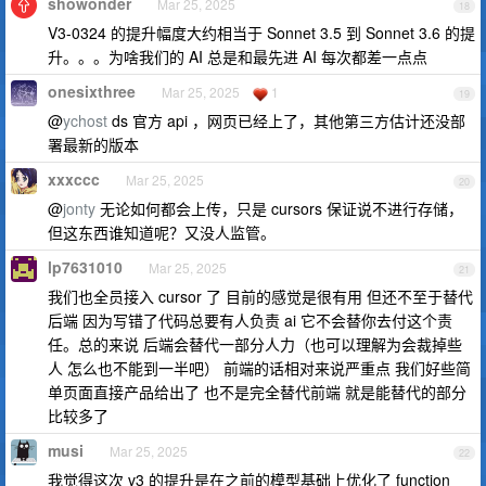
showonder
Mar 25, 2025
18
V3-0324 的提升幅度大约相当于 Sonnet 3.5 到 Sonnet 3.6 的提
升。。。为啥我们的 AI 总是和最先进 AI 每次都差一点点
onesixthree
Mar 25, 2025
1
19
@
ychost
ds 官方 api ，网页已经上了，其他第三方估计还没部
署最新的版本
xxxccc
Mar 25, 2025
20
@
jonty
无论如何都会上传，只是 cursors 保证说不进行存储，
但这东西谁知道呢？又没人监管。
lp7631010
Mar 25, 2025
21
我们也全员接入 cursor 了 目前的感觉是很有用 但还不至于替代
后端 因为写错了代码总要有人负责 ai 它不会替你去付这个责
任。总的来说 后端会替代一部分人力（也可以理解为会裁掉些
人 怎么也不能到一半吧） 前端的话相对来说严重点 我们好些简
单页面直接产品给出了 也不是完全替代前端 就是能替代的部分
比较多了
musi
Mar 25, 2025
22
我觉得这次 v3 的提升是在之前的模型基础上优化了 function