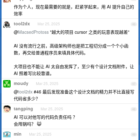
作为个人，现在最需要的就是，赶紧学起来，用 AI 提升自己的
效率
tool2dx
Mar 25, 2025
46
@
MacsedProtoss
"越大的项目 cursor 之类的玩意表现越差"
AI 没有流行之前，高级架构师也是把工程切分成一个个小函
数，再交给普通程序员来填具体代码。
大项目也不能让 AI 太自由发挥了，至少有个设计文档附件，让
AI 照着写比较靠谱。
moudy
Mar 25, 2025
47
@
tool2dx
#46 最后发现准备这个设计文档的精力并不比直接写
代码省多少？
tangping
Mar 25, 2025
48
AI 可以对他写的代码负责任吗 ？
会甩锅吗？ 😺
min
Mar 25, 2025
49