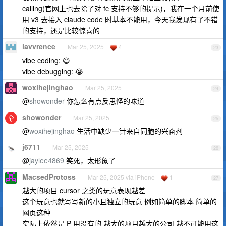
calling(官网上也去除了对 fc 支持不够的提示)，我在一个月前使
用 v3 去接入 claude code 时基本不能用，今天我发现有了不错
的支持，还是比较惊喜的
lavvrence
Mar 25, 2025
4
23
vibe coding: 😄
vibe debugging: 😭
woxihejinghao
Mar 25, 2025
24
@
showonder
你怎么有点反思怪的味道
showonder
Mar 25, 2025
25
@
woxihejinghao
生活中缺少一针来自同胞的兴奋剂
j6711
Mar 25, 2025
26
@
jaylee4869
笑死，太形象了
MacsedProtoss
Mar 25, 2025 via iPhone
1
27
越大的项目 cursor 之类的玩意表现越差
这个玩意也就写写新的小且独立的玩意 例如简单的脚本 简单的
网页这种
实际上依然是 P 用没有的 越大的项目越大的公司 越不可能用这