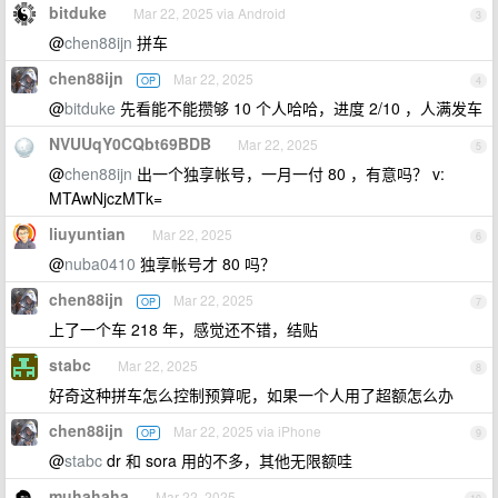
bitduke
Mar 22, 2025 via Android
3
@
chen88ijn
拼车
chen88ijn
Mar 22, 2025
OP
4
@
bitduke
先看能不能攒够 10 个人哈哈，进度 2/10 ，人满发车
NVUUqY0CQbt69BDB
Mar 22, 2025
5
@
chen88ijn
出一个独享帐号，一月一付 80 ，有意吗？ v:
MTAwNjczMTk=
liuyuntian
Mar 22, 2025
6
@
nuba0410
独享帐号才 80 吗？
chen88ijn
Mar 22, 2025
OP
7
上了一个车 218 年，感觉还不错，结贴
stabc
Mar 22, 2025
8
好奇这种拼车怎么控制预算呢，如果一个人用了超额怎么办
chen88ijn
Mar 22, 2025 via iPhone
OP
9
@
stabc
dr 和 sora 用的不多，其他无限额哇
muhahaha
Mar 22, 2025