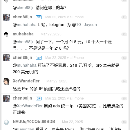
10
@
chen88ijn
请问在哪上的车？
chen88ijn
Mar 22, 2025 via iPhone
OP
11
@
muhahaha
L 站，telegram 为 @
TG_Jayson
muhahaha
Mar 22, 2025
12
@
chen88ijn
问了一下，一个月 218 元，10 个人一个账
号。。。不是说是一年 218 吗？
chen88ijn
Mar 22, 2025 via iPhone
OP
13
@
muhahaha
打错了不好意思，218 元/月哈，pro 本来就是
200 美元/月的
XerWandeRer
Mar 22, 2025
14
感觉 Pro 的多 IP 侦测策略还挺严格的…
chen88ijn
Mar 22, 2025 via iPhone
OP
15
@
XerWandeRer
用的 ads 统一 ip （美国家宽），比我想象的
正规😂
NVUUqY0CQbt69BDB
Mar 22, 2025
16
@
liuyuntian
看错了，原来是 PRO ，我以为是 plus ，请谅解。