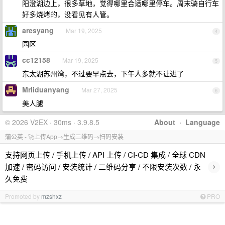
阳澄湖边上，很多草地，觉得哪里合适哪里停车。周末骑自行车
好多烧烤的，没看见有人管。
aresyang
Mar 19, 2025
4
园区
cc12158
Mar 19, 2025
5
东太湖苏州湾，不过要早点去，下午人多就不让进了
Mrliduanyang
Mar 27, 2025
6
美人腿
© 2026 V2EX · 30ms · 3.9.8.5
About
·
Language
蒲公英 - 🚀上传App→生成二维码→扫码安装
支持网页上传 / 手机上传 / API 上传 / CI-CD 集成 / 全球 CDN
›
加速 / 密码访问 / 安装统计 / 二维码分享 / 不限安装次数 / 永
久免费
Promoted by
mzshxz
PRO