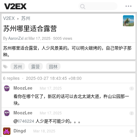
V2EX
苏州
›
苏州哪里适合露营
By
AaronZxl
at Mar 17, 2025 · 5005 views
苏州哪里适合露营，人少风景美的。可以明火碳烤的，自己带炉子那
种。
苏州
露营
园林
6 replies
•
2025-03-27 18:43:45 +08:00
MoozLee
Mar 17, 2025
1
看你在哪个区了，新区的话可以去北太湖大道，杵山公园那一
块。
MoozLee
Mar 17, 2025
2
@
li746224
人少是不可能少的。。。
Dingd
Mar 18, 2025
3