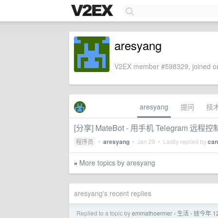
aresyang
V2EX member #598329, joined on
aresyang
提问
技
[分享] MateBot - 用手机 Telegram 远程控
程序员
•
aresyang
•
Jan 29
• Lastly replied by
can
More topics by aresyang
»
aresyang's recent replies
Replied to a topic by
emmathoermer
生活
娃今年 
›
›