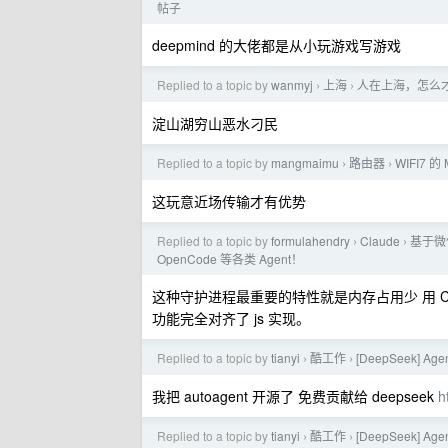
帖子
deepmind 的大佬都是从小玩游戏写游戏
Replied to a topic by
wanmyj
上海
人在上海，怎么
›
›
淀山湖穷山恶水刁民
Replied to a topic by
mangmaimu
路由器
WIFI7 
›
›
这玩意近场传输才有优势
Replied to a topic by
formulahendry
Claude
基于微信
›
›
OpenCode 等各类 Agent！
这种守护进程最重要的特性就是内存占用少 用 C
功能完全对齐了 js 实现。
Replied to a topic by
tianyi
酷工作
[DeepSeek] Ag
›
›
我把 autoagent 开源了 免费贡献给 deepseek
h
Replied to a topic by
tianyi
酷工作
[DeepSeek] Ag
›
›