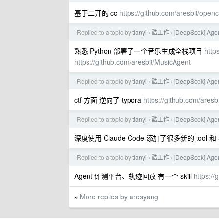
基于二开的 cc
https://github.com/aresbit/openc
Replied to a topic by
tianyi
酷工作
[DeepSeek] Ag
›
›
熟悉 Python 部署了一个音乐生成全栈项目
http
https://github.com/aresbit/MusicAgent
Replied to a topic by
tianyi
酷工作
[DeepSeek] Ag
›
›
ctf 方面 逆向了 typora
https://github.com/aresbi
Replied to a topic by
tianyi
酷工作
[DeepSeek] Ag
›
›
深度使用 Claude Code 添加了很多新的 tool 和
Replied to a topic by
tianyi
酷工作
[DeepSeek] Ag
›
›
Agent 评测平台、轨迹回放 有一个 skill
https://
More replies by aresyang
»