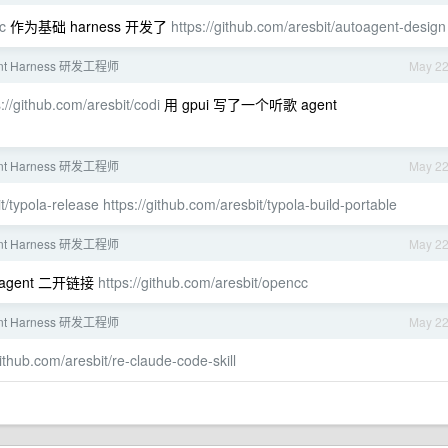
c
作为基础 harness 开发了
https://github.com/aresbit/autoagent-design
ent Harness 研发工程师
May 2
s://github.com/aresbit/codi
用 gpui 写了一个听歌 agent
ent Harness 研发工程师
May 2
t/typola-release
https://github.com/aresbit/typola-build-portable
ent Harness 研发工程师
May 2
 agent 二开链接
https://github.com/aresbit/opencc
ent Harness 研发工程师
May 2
github.com/aresbit/re-claude-code-skill