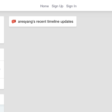
Home
Sign Up
Sign In
aresyang's recent timeline updates
o