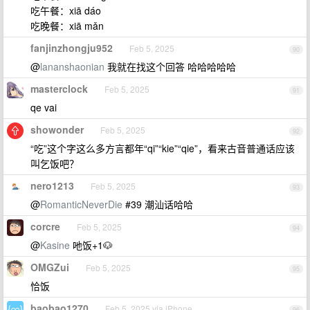
吃午餐：xiā dáo
吃晚餐：xiā mǎn
fanjinzhongju952
Feb 5, 2025
90
@
lananshaonian
我就在找这个回答 哈哈哈哈哈
masterclock
Feb 5, 2025
91
qe vai
showonder
Feb 5, 2025
92
“吃”这个字这么多方言都年“qi”“kie”“qie”，看来古音普通话应该
叫乞饭吧？
nero1213
Feb 5, 2025
93
@
RomanticNeverDie
#39 潮汕话哈哈
corcre
Feb 5, 2025
94
@
Kasine
吔饭+1🐶
OMGZui
Feb 5, 2025
95
恰饭
baobao1270
Feb 5, 2025 via iPhone
96