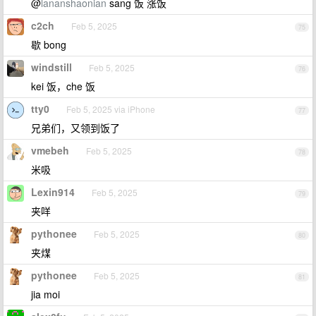
@
lananshaonian
sang 饭 涨饭
c2ch
Feb 5, 2025
75
歇 bong
windstill
Feb 5, 2025
76
kei 饭，che 饭
tty0
Feb 5, 2025 via iPhone
77
兄弟们，又领到饭了
vmebeh
Feb 5, 2025
78
米吸
Lexin914
Feb 5, 2025
79
夹咩
pythonee
Feb 5, 2025
80
夹煤
pythonee
Feb 5, 2025
81
jia moi