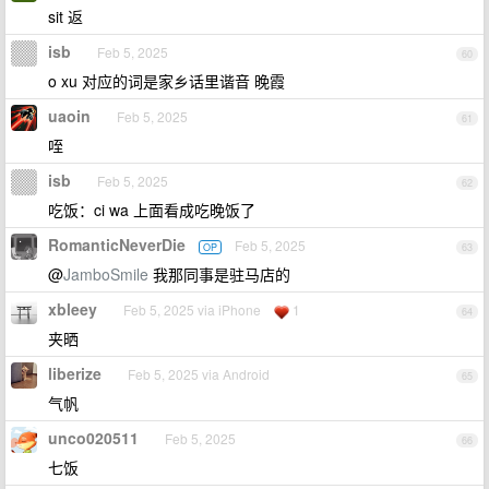
sit 返
isb
Feb 5, 2025
60
o xu 对应的词是家乡话里谐音 晚霞
uaoin
Feb 5, 2025
61
咥
isb
Feb 5, 2025
62
吃饭：ci wa 上面看成吃晚饭了
RomanticNeverDie
Feb 5, 2025
OP
63
@
JamboSmile
我那同事是驻马店的
xbleey
Feb 5, 2025 via iPhone
1
64
夹晒
liberize
Feb 5, 2025 via Android
65
气帆
unco020511
Feb 5, 2025
66
七饭