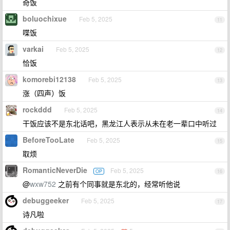
奇饭
boluochixue
Feb 5, 2025
11
喋饭
varkai
Feb 5, 2025
12
恰饭
komorebi12138
Feb 5, 2025
13
涨（四声）饭
rockddd
Feb 5, 2025
14
干饭应该不是东北话吧，黑龙江人表示从未在老一辈口中听过
BeforeTooLate
Feb 5, 2025
15
取烦
RomanticNeverDie
Feb 5, 2025
OP
16
@
wxw752
之前有个同事就是东北的，经常听他说
debuggeeker
Feb 5, 2025
17
诗凡啦