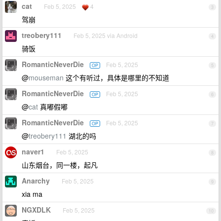
cat
Feb 5, 2025
4
3
驾崩
treobery111
Feb 5, 2025 via Android
4
骑饭
RomanticNeverDie
Feb 5, 2025
OP
5
@
mouseman
这个有听过，具体是哪里的不知道
RomanticNeverDie
Feb 5, 2025
OP
6
@
cat
真嘟假嘟
RomanticNeverDie
Feb 5, 2025
OP
7
@
treobery111
湖北的吗
naver1
Feb 5, 2025
8
山东烟台，同一楼，起凡
Anarchy
Feb 5, 2025
9
xia ma
NGXDLK
Feb 5, 2025
10