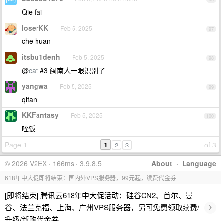
Qie fai
loserKK
Feb 5, 2025
97
che huan
itsbu1denh
Feb 5, 2025
98
@
cat
#3 闽南人一眼识别了
yangwa
Feb 5, 2025
99
qifan
KKFantasy
Feb 5, 2025
100
咥饭
Page 1
1
of 3
2
3
© 2026 V2EX · 166ms · 3.9.8.5
About
·
Language
618年中大促即将结束：国内外VPS服务器，99元起，续费代金券
[即将结束] 腾讯云618年中大促活动：硅谷CN2、首尔、曼
›
谷、法兰克福、上海、广州VPS服务器，另可免费领取续费/
升级/新购代金券。