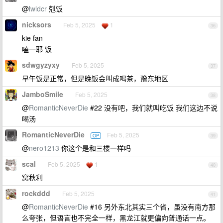
@
lwldcr
剋饭
nicksors
Feb 5, 2025
1
36
kie fan
嗑一耶 饭
sdwgyzyxy
Feb 5, 2025
37
早午饭是正常，但是晚饭会叫成喝茶，豫东地区
JamboSmile
Feb 5, 2025
38
@
RomanticNeverDie
#22 没有吧，我们就叫吃饭 我们这边不说
喝汤
RomanticNeverDie
Feb 5, 2025
OP
39
@
nero1213
你这个是和三楼一样吗
scal
Feb 5, 2025
1
40
窝秋利
rockddd
Feb 5, 2025
41
@
RomanticNeverDie
#16 另外东北其实三个省，虽没有南方那
么夸张，但语言也不完全一样，黑龙江就更偏向普通话一点。