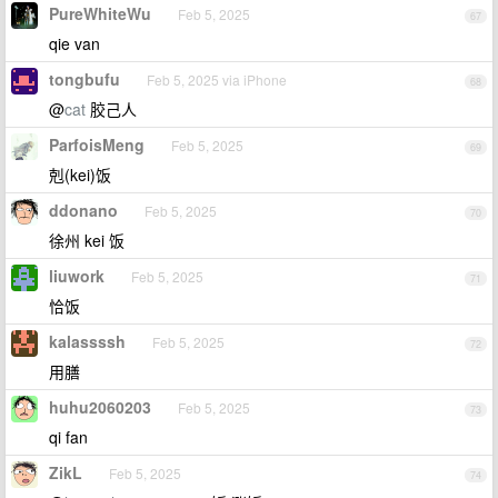
PureWhiteWu
Feb 5, 2025
67
qie van
tongbufu
Feb 5, 2025 via iPhone
68
@
cat
胶己人
ParfoisMeng
Feb 5, 2025
69
剋(kei)饭
ddonano
Feb 5, 2025
70
徐州 kei 饭
liuwork
Feb 5, 2025
71
恰饭
kalassssh
Feb 5, 2025
72
用膳
huhu2060203
Feb 5, 2025
73
qi fan
ZikL
Feb 5, 2025
74