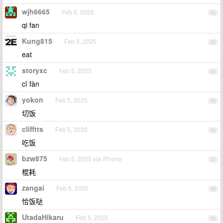
wjh6665
Feb 5, 2025
52
qi fan
Kung815
Feb 5, 2025
53
eat
storyxc
Feb 5, 2025
54
cǐ fàn
yokon
Feb 5, 2025
55
切饭
clifftts
Feb 5, 2025
56
吃饭
bzw875
Feb 5, 2025 via iPhone
57
棍耗
zangai
Feb 5, 2025
58
恰饭哒
UtadaHikaru
Feb 5, 2025
59