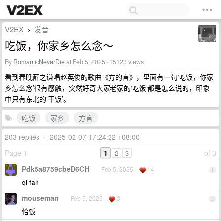
V2EX
发音
›
吃饭，你家乡怎么念～
By
RomanticNeverDie
at Feb 5, 2025 · 15123 views
看到春晚薛之谦唱赵英俊的歌曲《方的言》，里面有一句‘吃饭，你家
乡怎么念’很有感触，突然好奇大家老家的‘吃饭’都是怎么说的，印象
中只有东北的‘干饭’。
吃饭
家乡
方言
203 replies
•
2025-02-07 17:24:22 +08:00
Page 1
1
of 3
2
3
Pdk5a8759cbeD6CH
Feb 5, 2025
14
1
qi fan
mouseman
Feb 5, 2025
3
2
恰饭