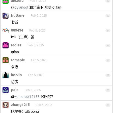
alex0fu
Feb 5, 2025
82
@
dylanqqt
湖北滴吧 哈哈 qi fan
huBane
Feb 5, 2025
83
七饭
889434
Feb 5, 2025
84
kei （二声）饭
redlsz
Feb 5, 2025
85
qifan
tomaple
Feb 5, 2025
86
食饭
korvin
Feb 5, 2025
87
切房
paic
Feb 5, 2025
88
@
komorebi12138
沭阳的？
zhang1215
Feb 5, 2025
89
吃早餐：xiā bóng