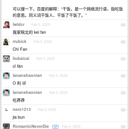
可以搜一下，百度的解释：“干饭，是一个网络流行语，指吃饭
的意思。同义词干饭人、干饭了干饭了。”
lwldcr
Feb 5, 2025
29
我家皖北的 kei fan
rrubick
Feb 5, 2025
30
Chì Fan
liubaicai
Feb 5, 2025
31
cǐ fàn
lananshaonian
Feb 5, 2025
32
O 利 🤣
lananshaonian
Feb 5, 2025
33
吃莽莽
nero1213
Feb 5, 2025
34
jia bun
RomanticNeverDie
Feb 5, 2025
OP
35