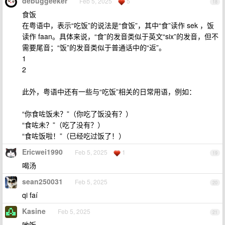
debuggeeker
Feb 5, 2025
5
18
食饭
‌在粤语中，表示“吃饭”的说法是“食饭”，其中“食”读作 sek ，饭
读作 faan‌。具体来说，“食”的发音类似于英文“six”的发音，但不
需要尾音；“饭”的发音类似于普通话中的“返”。‌
1
2
此外，粤语中还有一些与“吃饭”相关的日常用语，例如：
“你食咗饭未？”（你吃了饭没有？）
“食咗未？”（吃了没有？）
“食咗饭啦！”（已经吃过饭了！）
Ericwei1990
Feb 5, 2025
1
19
喝汤
sean250031
Feb 5, 2025
20
qi faí
Kasine
Feb 5, 2025
21
吔饭