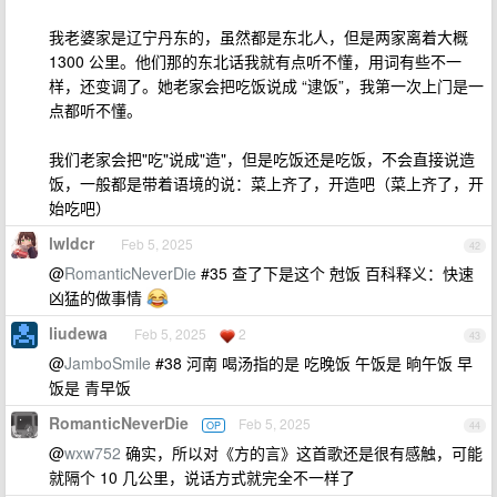
我老婆家是辽宁丹东的，虽然都是东北人，但是两家离着大概
1300 公里。他们那的东北话我就有点听不懂，用词有些不一
样，还变调了。她老家会把吃饭说成 “逮饭”，我第一次上门是一
点都听不懂。
我们老家会把"吃"说成"造"，但是吃饭还是吃饭，不会直接说造
饭，一般都是带着语境的说：菜上齐了，开造吧（菜上齐了，开
始吃吧）
lwldcr
Feb 5, 2025
42
@
RomanticNeverDie
#35 查了下是这个 尅饭 百科释义：快速
凶猛的做事情
liudewa
Feb 5, 2025
2
43
@
JamboSmile
#38 河南 喝汤指的是 吃晚饭 午饭是 晌午饭 早
饭是 青早饭
RomanticNeverDie
Feb 5, 2025
OP
44
@
wxw752
确实，所以对《方的言》这首歌还是很有感触，可能
就隔个 10 几公里，说话方式就完全不一样了