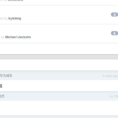
3
ied by
kylebing
6
d by
Michae1Jacks0n
华为域名
3 days ag
哇
日历
Jul 2