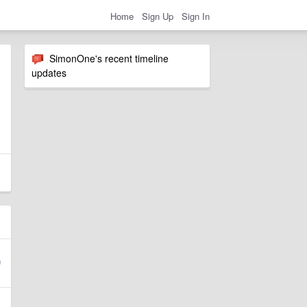
Home
Sign Up
Sign In
SimonOne's recent timeline
updates