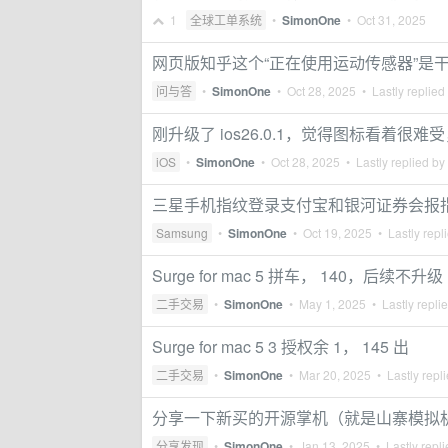
1
全球工单系统
•
SimonOne
•
Oct 31, 2025
网页版知乎这个“正在使用运动传感器”是
问与答
•
SimonOne
•
Oct 28, 2025
• Lastly replied
刚升级了 ios26.0.1，觉得图标看着
iOS
•
SimonOne
•
Oct 28, 2025
• Lastly replied by
三星手机指纹登录支付宝和银河证券会报
Samsung
•
SimonOne
•
Oct 19, 2025
• Lastly repl
Surge for mac 5 拼车， 140，后续不升级
二手交易
•
SimonOne
•
May 1, 2025
• Lastly repli
Surge for mac 5 3 授权余 1， 145 出
二手交易
•
SimonOne
•
Mar 20, 2025
• Lastly repl
分享一下新买的开源掌机（就是山寨模拟机）miy
分享发现
•
SimonOne
•
Jan 13, 2025
• Lastly repl