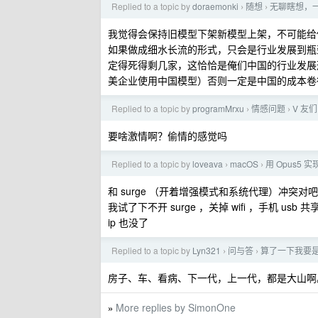
Replied to a topic by
doraemonki
随想
无聊瞎想，
›
›
我觉得会保持旧模型下架新模型上架，不可能给
如果做成细水长流的形式，只会是行业发展到瓶
定得死得剩几家，这恰恰是俺们中国的行业发展
美企业使用中国模型）否则一定是中国的成本卷
Replied to a topic by
programMrxu
情感问题
V 友
›
›
要啥激情啊？偷情的感觉吗
Replied to a topic by
loveava
macOS
用 Opus5 实
›
›
和 surge （开着增强模式和系统代理）冲突
我试了下不开 surge ，关掉 wifi ，手机 usb 共享
ip 也没了
Replied to a topic by
Lyn321
问与答
算了一下我要是有
›
›
房子、车、看病、下一代，上一代，都是大山啊
More replies by SimonOne
»