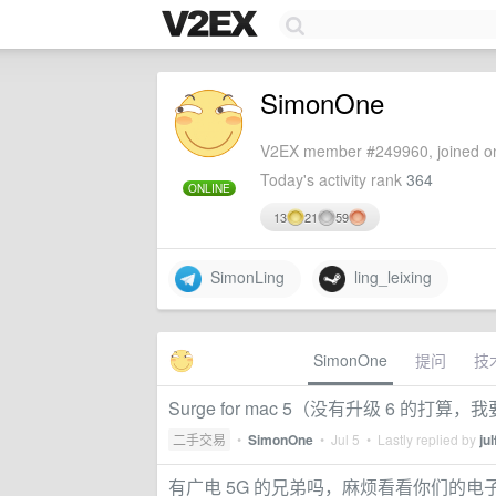
SimonOne
V2EX member #249960, joined on
Today's activity rank
364
ONLINE
13
21
59
SimonLing
ling_leixing
SimonOne
提问
技
Surge for mac 5（没有升级 6 的打
二手交易
•
SimonOne
•
Jul 5
• Lastly replied by
jul
有广电 5G 的兄弟吗，麻烦看看你们的