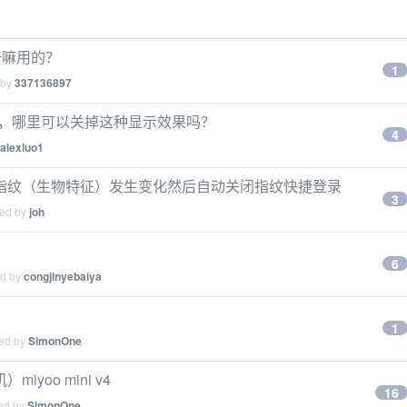
干嘛用的？
1
 by
337136897
很难受，哪里可以关掉这种显示效果吗？
4
alexluo1
指纹（生物特征）发生变化然后自动关闭指纹快捷登录
3
ied by
joh
6
ed by
congjinyebaiya
1
ied by
SimonOne
oo mini v4
16
ied by
SimonOne