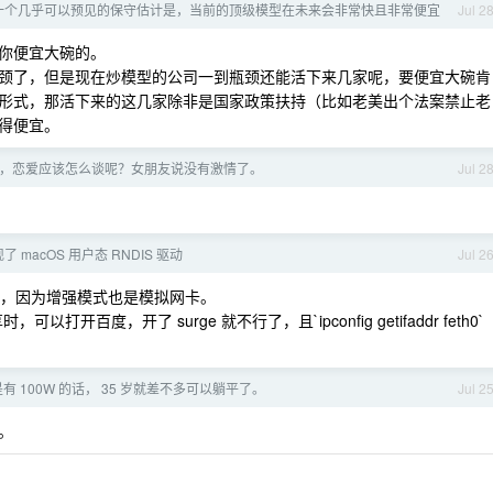
一个几乎可以预见的保守估计是，当前的顶级模型在未来会非常快且非常便宜
Jul 2
你便宜大碗的。
颈了，但是现在炒模型的公司一到瓶颈还能活下来几家呢，要便宜大碗肯
形式，那活下来的这几家除非是国家政策扶持（比如老美出个法案禁止老
得便宜。
们，恋爱应该怎么谈呢？女朋友说没有激情了。
Jul 2
现了 macOS 用户态 RNDIS 驱动
Jul 2
对吧，因为增强模式也是模拟网卡。
时，可以打开百度，开了 surge 就不行了，且`ipconfig getifaddr feth0`
 100W 的话， 35 岁就差不多可以躺平了。
Jul 2
。