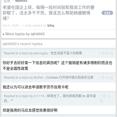
生活
•
wjh6665
老婆在国企上班，每隔一段时间就和我说工作的要
抑郁了，活太多干不完，我该怎么帮助她缓解情
233
绪？
Apr 6, 2025 • Lastly replied by
lizhq
More topics by wjh6665
»
wjh6665's recent replies
Replied to a topic by wenrugou
性生活是不是人的刚需
7 月 23 日
›
你好歹去好好查一下信息的真伪呢？这个报销是有诸多限制的而且也
不是全国性政策
Replied to a topic by Bullish
Coinbae 已开放中国大陆身份注册
7 月 15 日
›
我还以为可以进去申请数字货币信用卡呢
Replied to a topic by z1111h
蚌埠住了，国内痔疮药都 tm 是中成
7 月 15
›
日
药，艹
但是我用的马应龙感觉效果很好啊