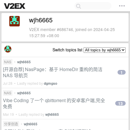
wjh6665
V2EX member #686746, joined on 2024-04-25
15:27:59 +08:00
Switch topics list
NAS
•
wjh6665
[开源自荐] NasPage：基于 HomeDir 重构的简洁
1
NAS 导航页
Jul 28 • Lastly replied by
dgmgso
NAS
•
wjh6665
Vibe Coding 了一个 qbittorrent 的安卓客户端,完全
13
免费
Mar 19 • Lastly replied by
wjh6665
分享创造
•
wjh6665