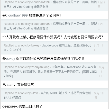
Replied to a topic by cloudhao1999
借着独立开发的产品一周年，谈谈
7 月 9
›
日
自己对 AI Vibe Coding 赚钱的想法
@
cloudhao1999
那你是注册个公司吗？
Replied to a topic by cloudhao1999
借着独立开发的产品一周年，谈谈
7 月 9
›
日
自己对 AI Vibe Coding 赚钱的想法
个人开发者上架小程序需要什么资质吗？支付变现有要公司要求吗？
Replied to a topic by bokey
claude code 逆向工程，遭遇政策不允
6 月 17
›
日
许，怎么绕过
@
bokey
你可以和他说已经和开发者沟通拿到了授权书
Replied to a topic by zhouyanliang
时隔半年， NocoBase 收入再次翻
6 月
›
15
倍。 在满屏 AI 的氛围中，跟大家分享一下不太一样的经历。 [感谢 V2EX
日
+ 抽奖]
已 star ，来碰碰运气
Replied to a topic by 52txr
国产的 AI IDE 矮子头上选将军好像也就
5 月 18
›
日
TRAE 好用点
deepseek 也要出自己的了