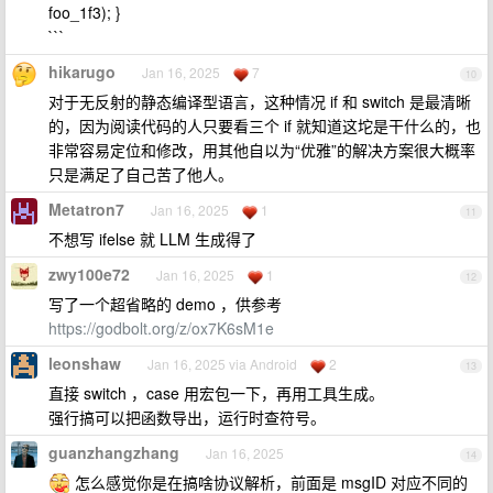
foo_1f3); }
```
hikarugo
Jan 16, 2025
7
10
对于无反射的静态编译型语言，这种情况 if 和 switch 是最清晰
的，因为阅读代码的人只要看三个 if 就知道这坨是干什么的，也
非常容易定位和修改，用其他自以为“优雅”的解决方案很大概率
只是满足了自己苦了他人。
Metatron7
Jan 16, 2025
1
11
不想写 ifelse 就 LLM 生成得了
zwy100e72
Jan 16, 2025
1
12
写了一个超省略的 demo ，供参考
https://godbolt.org/z/ox7K6sM1e
leonshaw
Jan 16, 2025 via Android
2
13
直接 switch ，case 用宏包一下，再用工具生成。
强行搞可以把函数导出，运行时查符号。
guanzhangzhang
Jan 16, 2025
14
怎么感觉你是在搞啥协议解析，前面是 msgID 对应不同的