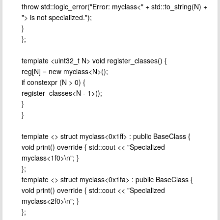
throw std::logic_error("Error: myclass<" + std::to_string(N) +
"> is not specialized.");
}
};
template <uint32_t N> void register_classes() {
reg[N] = new myclass<N>();
if constexpr (N > 0) {
register_classes<N - 1>();
}
}
template <> struct myclass<0x1ff> : public BaseClass {
void print() override { std::cout << "Specialized
myclass<1f0>\n"; }
};
template <> struct myclass<0x1fa> : public BaseClass {
void print() override { std::cout << "Specialized
myclass<2f0>\n"; }
};