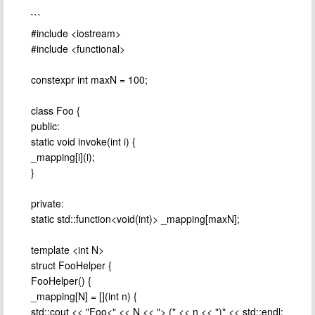
```
#include <iostream>
#include <functional>
constexpr int maxN = 100;
class Foo {
public:
static void invoke(int i) {
_mapping[i](i);
}
private:
static std::function<void(int)> _mapping[maxN];
template <int N>
struct FooHelper {
FooHelper() {
_mapping[N] = [](int n) {
std::cout << "Foo<" << N << "> (" << n << ")" << std::endl;