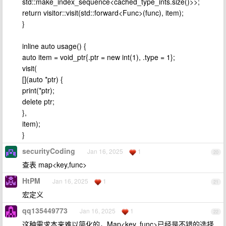
std::make_index_sequence<cached_type_ints.size()>>;
return visitor::visit(std::forward<Func>(func), item);
}
inline auto usage() {
auto item = void_ptr{.ptr = new int(1), .type = 1};
visit(
[](auto *ptr) {
print(*ptr);
delete ptr;
},
item);
}
securityCoding
Jan 16, 2025
1
20
查表 map<key,func>
HtPM
Jan 16, 2025
1
21
宏定义
qq135449773
Jan 16, 2025
1
22
这种需求本来难以简化的，Map<key, func>已经是不错的选择