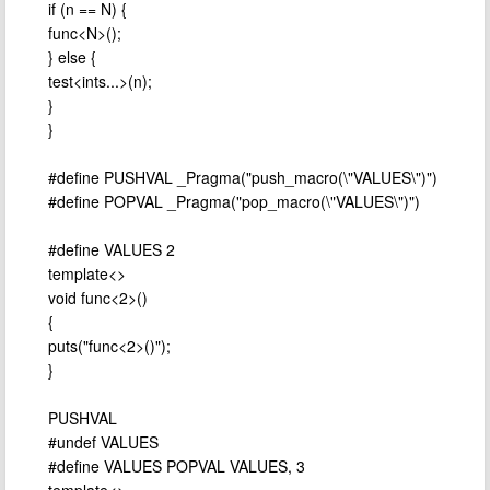
if (n == N) {
func<N>();
} else {
test<ints...>(n);
}
}
#define PUSHVAL _Pragma("push_macro(\"VALUES\")")
#define POPVAL _Pragma("pop_macro(\"VALUES\")")
#define VALUES 2
template<>
void func<2>()
{
puts("func<2>()");
}
PUSHVAL
#undef VALUES
#define VALUES POPVAL VALUES, 3