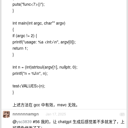
puts("func<7>()");
}
int main(int argc, char** argv)
{
if (argc != 2) {
printf("usage: %s <int>\n", argv[0]);
return 1;
}
int n = (int)strtoul(argv[1], nullptr, 0);
printf("n = %i\n", n);
test<VALUES>(n);
}
上述方法在 gcc 中有效，msvc 无效。
nnnnnnamgn
Jan 17, 2025
57
@
ysc3839
#56 我的，让 chatgpt 生成后感觉差不多就发了，上
班摸鱼修改了下：