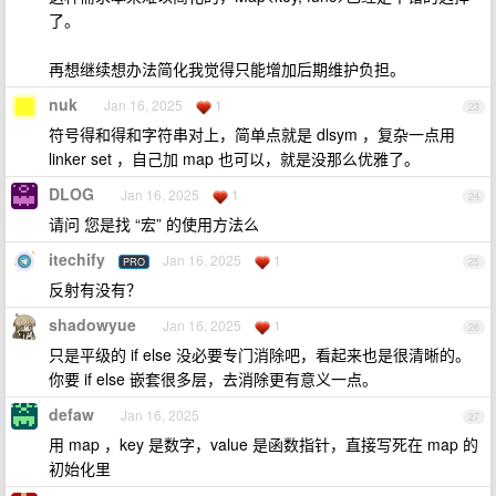
了。
再想继续想办法简化我觉得只能增加后期维护负担。
nuk
Jan 16, 2025
1
23
符号得和得和字符串对上，简单点就是 dlsym ，复杂一点用
linker set ，自己加 map 也可以，就是没那么优雅了。
DLOG
Jan 16, 2025
1
24
请问 您是找 “宏” 的使用方法么
itechify
Jan 16, 2025
1
PRO
25
反射有没有？
shadowyue
Jan 16, 2025
1
26
只是平级的 if else 没必要专门消除吧，看起来也是很清晰的。
你要 if else 嵌套很多层，去消除更有意义一点。
defaw
Jan 16, 2025
27
用 map ，key 是数字，value 是函数指针，直接写死在 map 的
初始化里