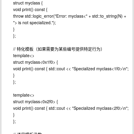
struct myclass {
void print() const {
throw std::logic_error("Error: myclass<" + std::to_string(N) +
"> is not specialized.");
}
};
// 特化模板（如果需要为某些编号提供特定行为）
template<>
struct myclass<0x1f0> {
void print() const { std::cout << "Specialized myclass<1f0>\n";
}
};
template<>
struct myclass<0x2f0> {
void print() const { std::cout << "Specialized myclass<2f0>\n";
}
};