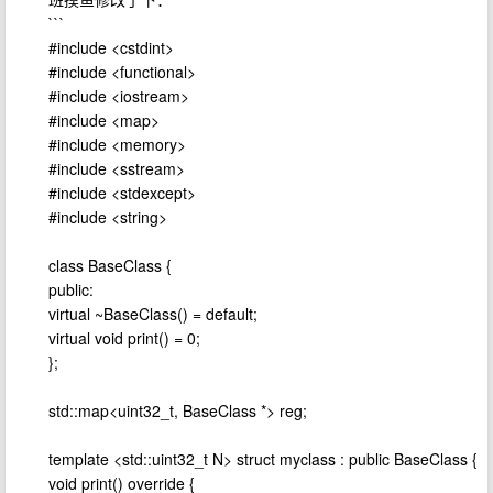
```
#include <cstdint>
#include <functional>
#include <iostream>
#include <map>
#include <memory>
#include <sstream>
#include <stdexcept>
#include <string>
class BaseClass {
public:
virtual ~BaseClass() = default;
virtual void print() = 0;
};
std::map<uint32_t, BaseClass *> reg;
template <std::uint32_t N> struct myclass : public BaseClass {
void print() override {