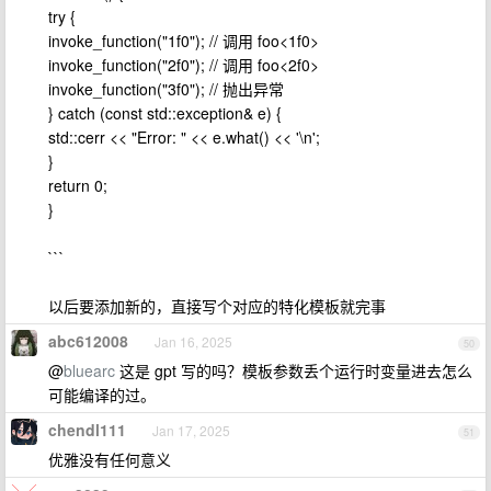
try {
invoke_function("1f0"); // 调用 foo<1f0>
invoke_function("2f0"); // 调用 foo<2f0>
invoke_function("3f0"); // 抛出异常
} catch (const std::exception& e) {
std::cerr << "Error: " << e.what() << '\n';
}
return 0;
}
```
以后要添加新的，直接写个对应的特化模板就完事
abc612008
Jan 16, 2025
50
@
bluearc
这是 gpt 写的吗？模板参数丢个运行时变量进去怎么
可能编译的过。
chendl111
Jan 17, 2025
51
优雅没有任何意义