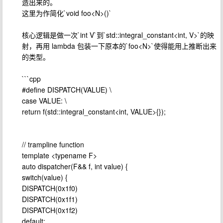
造出来的。
这里为作简化`void foo<N>()`
核心逻辑是做一次`int V`到`std::integral_constant<int, V>`的映
射，再用 lambda 包装一下原本的`foo<N>`使得能用上推断出来
的类型。
```cpp
#define DISPATCH(VALUE) \
case VALUE: \
return f(std::integral_constant<int, VALUE>{});
// trampline function
template <typename F>
auto dispatcher(F&& f, int value) {
switch(value) {
DISPATCH(0x1f0)
DISPATCH(0x1f1)
DISPATCH(0x1f2)
default: