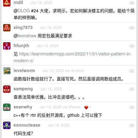
ntdll
Jan 16, 2025
28
@
DLOG
#24 大佬，求明示，宏如何解决楼主的问题。能给个简
单的样例嘛。
xing7673
Jan 16, 2025
29
@
leonshaw
用宏包最满足要求
ftfunjth
Jan 16, 2025
30
见
https://learnmoderncpp.com/2022/11/01/visitor-pattern-in-
modern-c/
levelworm
Jan 16, 2025 via Android
31
函数指针数组就行了。直接写死。然后直接调用数组成员。
sampeng
Jan 16, 2025
32
查表法简单优雅。比冲击波墙吧。。。
seanwhy
Jan 16, 2025 via iPhone
1
33
c++有个 rttr 的反射开源库，github 上可以搜下
exonuclease
Jan 16, 2025
34
代码生成？