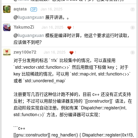
aqtata
Jan 16, 2025
OP
7
@
liuguangxuan
展开讲讲。。
YakumoZi
Jan 16, 2025
1
8
@
liuguangxuan
模板是编译时计算，他这个要求运行时读取，
应该做不到吧？
zwy100e72
Jan 16, 2025
1
9
对于分发用的标志 `1fx` 比较集中的情况，可以直接用
`std::vector<std::function<>>` 然后用数组下标做 key ；对于
key 比较稀疏的情况，可以用 `std::map<int, std::function<>>`
或者 `std::unordered_map`
注册要写几百行这种估计跑不掉的，目前 c++ 还没有正式支持
反射；不过可以用部分编译器支持的 `[[constructor]]` 语法，在
启动阶段实现自动注册。例如有某 `Dispatcher::register(int,
std::function<>)` 方法，部分编译器可以实现：
```c++
[[gnu::constructor]] reg_handler() { Dispatcher::register(0x1f3,