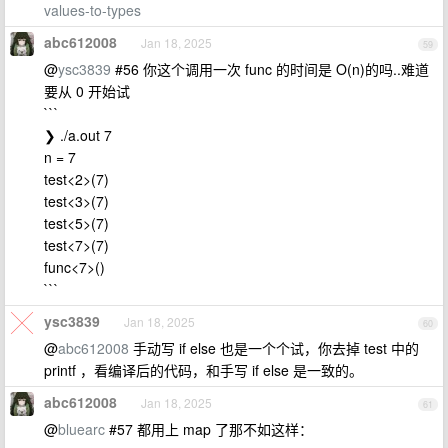
values-to-types
abc612008
Jan 18, 2025
59
@
ysc3839
#56 你这个调用一次 func 的时间是 O(n)的吗..难道
要从 0 开始试
```
❯ ./a.out 7
n = 7
test<2>(7)
test<3>(7)
test<5>(7)
test<7>(7)
func<7>()
```
ysc3839
Jan 18, 2025
60
@
abc612008
手动写 if else 也是一个个试，你去掉 test 中的
printf ，看编译后的代码，和手写 if else 是一致的。
abc612008
Jan 18, 2025
61
@
bluearc
#57 都用上 map 了那不如这样：