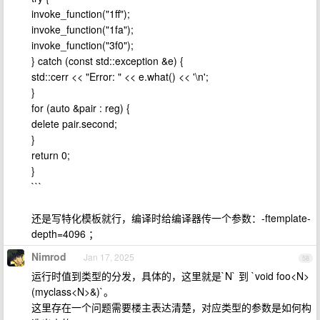
invoke_function("1ff");
invoke_function("1fa");
invoke_function("3f0");
} catch (const std::exception &e) {
std::cerr << "Error: " << e.what() << '\n';
}
for (auto &pair : reg) {
delete pair.second;
}
return 0;
}
```
还是写特化模板就行，编译时给编译器传一个参数：-ftemplate-
depth=4096 ；
Nimrod
Jan 17, 2025
58
运行时值到类型的分发，具体的，这里就是`N` 到 `void foo<N>
(myclass<N>&)`。
这里存在一个问题需要楼主表达清楚，对应类型的参数是如何构