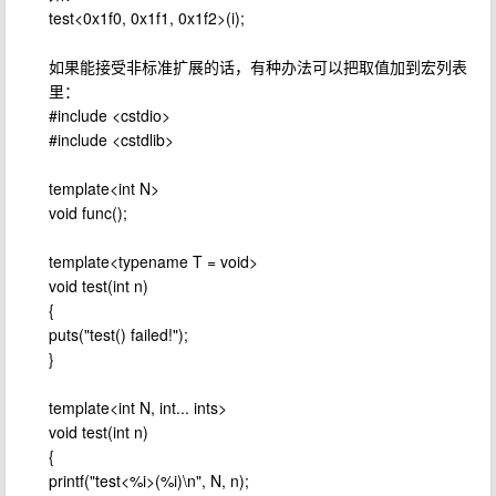
test<0x1f0, 0x1f1, 0x1f2>(i);
如果能接受非标准扩展的话，有种办法可以把取值加到宏列表
里：
#include <cstdio>
#include <cstdlib>
template<int N>
void func();
template<typename T = void>
void test(int n)
{
puts("test() failed!");
}
template<int N, int... ints>
void test(int n)
{
printf("test<%i>(%i)\n", N, n);