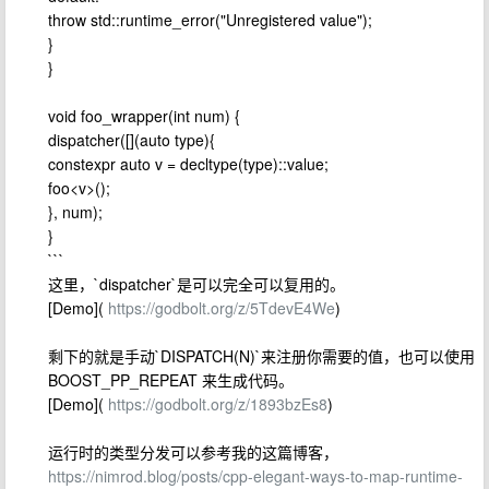
throw std::runtime_error("Unregistered value");
}
}
void foo_wrapper(int num) {
dispatcher([](auto type){
constexpr auto v = decltype(type)::value;
foo<v>();
}, num);
}
```
这里，`dispatcher`是可以完全可以复用的。
[Demo](
https://godbolt.org/z/5TdevE4We
)
剩下的就是手动`DISPATCH(N)`来注册你需要的值，也可以使用
BOOST_PP_REPEAT 来生成代码。
[Demo](
https://godbolt.org/z/1893bzEs8
)
运行时的类型分发可以参考我的这篇博客，
https://nimrod.blog/posts/cpp-elegant-ways-to-map-runtime-