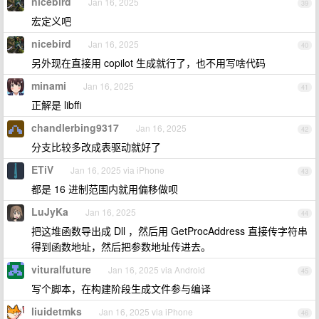
nicebird
Jan 16, 2025
39
宏定义吧
nicebird
Jan 16, 2025
40
另外现在直接用 copilot 生成就行了，也不用写啥代码
minami
Jan 16, 2025
41
正解是 libffi
chandlerbing9317
Jan 16, 2025
42
分支比较多改成表驱动就好了
ETiV
Jan 16, 2025 via iPhone
43
都是 16 进制范围内就用偏移做呗
LuJyKa
Jan 16, 2025
44
把这堆函数导出成 Dll ，然后用 GetProcAddress 直接传字符串
得到函数地址，然后把参数地址传进去。
vituralfuture
Jan 16, 2025 via Android
45
写个脚本，在构建阶段生成文件参与编译
liuidetmks
Jan 16, 2025 via iPhone
46