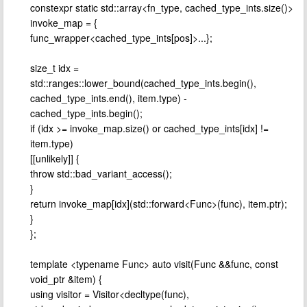
constexpr static std::array<fn_type, cached_type_ints.size()>
invoke_map = {
func_wrapper<cached_type_ints[pos]>...};
size_t idx =
std::ranges::lower_bound(cached_type_ints.begin(),
cached_type_ints.end(), item.type) -
cached_type_ints.begin();
if (idx >= invoke_map.size() or cached_type_ints[idx] !=
item.type)
[[unlikely]] {
throw std::bad_variant_access();
}
return invoke_map[idx](std::forward<Func>(func), item.ptr);
}
};
template <typename Func> auto visit(Func &&func, const
void_ptr &item) {
using visitor = Visitor<decltype(func),