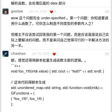
解析函数，去处理后面的 data 部分
geelaw
Jan 16, 2025
2
15
wow 这个问题完全 under-specified 。第一个问题：你知道要调
用什么函数了，可你怎么制造不同类型的参数传入之？
但楼主不应该尝试回答我的第一个问题，而是应该直接说自己实
际上要解决的问题，而不是来问自己觉得可行的一半解决方法的
另一半。
chashao
Jan 16, 2025
1
16
额，感觉还得用脚本批量生成函数注册的逻辑。。
```c++
void foo_1f0(int& value) { std::cout << "test!!" << std::endl; }
// 这块代码得脚本生成
std::unordered_map<std::string, std::function<void(int&)>>
GFunctions = {
{ "foo_1f0", foo_1f0 }
};