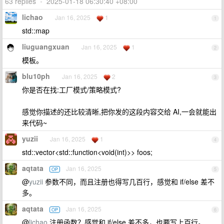
63 replies
•
2025-01-18 06:30:40 +08:00
lichao
Jan 16, 2025
1
1
std::map
liuguangxuan
Jan 16, 2025
1
2
模板。
blu10ph
Jan 16, 2025
2
3
你是否在找:工厂模式/策略模式?
感觉你描述的还比较清晰,把你发的这段内容交给 AI,一会就能出
来代码~
yuzii
Jan 16, 2025
1
4
std::vector<std::function<void(int)>> foos;
aqtata
Jan 16, 2025
OP
5
@
yuzii
参数不同，而且注册也得写几百行，感觉和 if/else 差不
多。
aqtata
Jan 16, 2025
OP
6
@
lichao
注册函数？感觉和 if/else 差不多，也要写上百行。