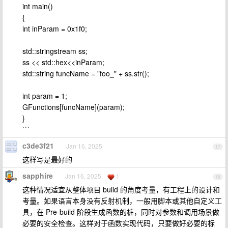
int main()
{
int inParam = 0x1f0;
std::stringstream ss;
ss << std::hex<<inParam;
std::string funcName = "foo_" + ss.str();
int param = 1;
GFunctions[funcName](param);
}
```
c3de3f21
Jan 16, 2025
17
这样写是最好的
sapphire
Jan 16, 2025
1
18
这种情况适宜从整体项目 build 的角度考量，有工程上的设计和
考量。如果语言本身没有反射机制，一般用脚本或其他自定义工
具，在 Pre-build 阶段生成函数的桩，同时对参数和调用场景做
必要的安全检查。这样对于函数实现代码，只要做好必要的标