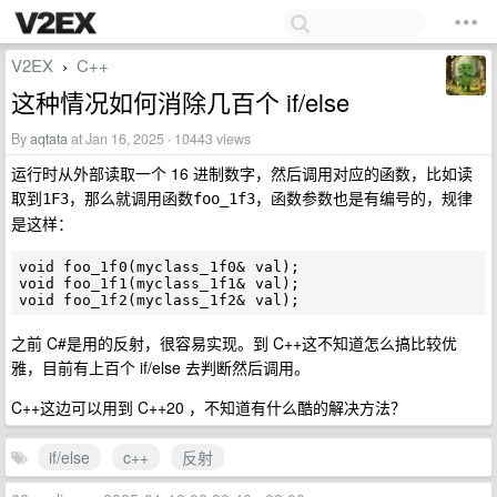
V2EX
C++
›
这种情况如何消除几百个 if/else
By
aqtata
at Jan 16, 2025 · 10443 views
运行时从外部读取一个 16 进制数字，然后调用对应的函数，比如读
取到
，那么就调用函数
，函数参数也是有编号的，规律
1F3
foo_1f3
是这样：
void foo_1f0(myclass_1f0& val);

void foo_1f1(myclass_1f1& val);

之前 C#是用的反射，很容易实现。到 C++这不知道怎么搞比较优
雅，目前有上百个 if/else 去判断然后调用。
C++这边可以用到 C++20 ，不知道有什么酷的解决方法？
if/else
c++
反射