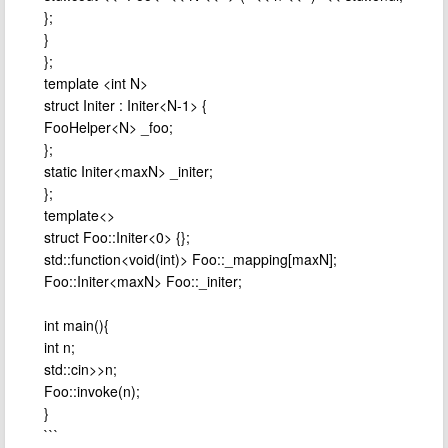
};
}
};
template <int N>
struct Initer : Initer<N-1> {
FooHelper<N> _foo;
};
static Initer<maxN> _initer;
};
template<>
struct Foo::Initer<0> {};
std::function<void(int)> Foo::_mapping[maxN];
Foo::Initer<maxN> Foo::_initer;
int main(){
int n;
std::cin>>n;
Foo::invoke(n);
}
```