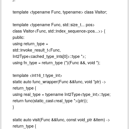
template <typename Func, typename> class Visitor;
template <typename Func, std::size_t... pos>
class Visitor<Func, std::index_sequence<pos...>> {
public:
using return_type =
std::invoke_result_t<Func,
Int2Type<cached_type_ints[0]>::type *>;
using fn_type = return_type (*)(Func &&, void *);
template <int16_t type_int>
static auto func_wrapper(Func &&func, void *ptr) ->
return_type {
using real_type = typename Int2Type<type_int>::type;
return func(static_cast<real_type *>(ptr));
}
static auto visit(Func &&func, const void_ptr &item) ->
return_type {