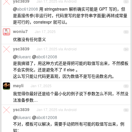
ysc3839
Jan 17, 2025 via Android
52
@
abc612008
用 stringstream 解析确实可能是 GPT 写的，但
是直接传参(非运行时，代码里写的是字符串字面量)再转成常量
是可行的，constexpr 就可以。
woniu7
Jan 17, 2025
53
优雅没有任何意义
ysc3839
Jan 17, 2025 via Android
54
@
bluearc
@
abc612008
是我搞错了，用这种方式还是得把可能的取值写出来，不然模板
不会实例化，还是避免不了 if else 。
这么写只能让代码更直观，因为数值不是写在函数名内。
mayli
Jan 17, 2025
55
我觉得你最好还是给个最小化的例子说下参数怎么不同，不然没
法准备参数…
ysc3839
Jan 17, 2025 via Android
56
@
bluearc
@
abc612008
不对，模板可以解决，需要手动把所有可能的取值写出来，例
如：