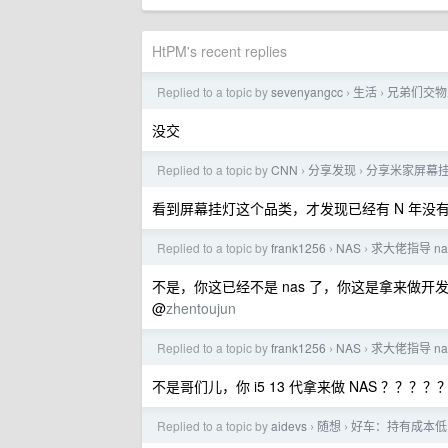
HtPM's recent replies
Replied to a topic by
sevenyangcc
生活
兄弟们交物
›
›
没交
Replied to a topic by
CNN
分享发现
分享米家屏幕挂
›
›
看到屏幕挂灯这个品类，才发现已经有 N 年没
Replied to a topic by
frank1256
NAS
求大佬指导 na
›
›
不是，你这已经不是 nas 了，你这是拿来做开
@
zhentoujun
Replied to a topic by
frank1256
NAS
求大佬指导 na
›
›
不是哥们儿，你 i5 13 代拿来做 NAS ？？？
Replied to a topic by
aidevs
随想
好车：持有成本低
›
›