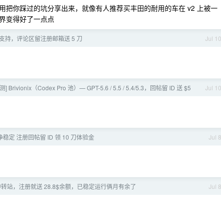
把你踩过的坑分享出来，就像有人推荐买丰田的耐用的车在 v2 上被一
界变得好了一点点
 已全面支持，评论区留注册邮箱送 5 刀
Jul 1
测] Brivionix（Codex Pro 池）— GPT-5.6 / 5.5 / 5.4/5.3，回帖留 ID 送 $5
Jul 1
血纯净稳定 注册回帖留 ID 领 10 刀体验金
Jul 
 中转站，注册就送 28.8$余额，已稳定运行俩月有余了
Jul 