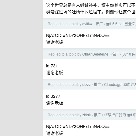
这个世界总是有人缝缝补补，博主你其实可以不用
群没踩过坑的吐槽什么垃圾车。谢谢你让这个世
Replied to a topic by
ovtfkw
推广
gpt-5.6-sol
›
›
NjAzODIwNDY3QHFxLmNvbQ==
谢谢老板
Replied to a topic by
CtrlAltDeleteMe
推广
[0710 内
›
›
id:731
谢谢老板
Replied to a topic by
eizzz
推广
Claude/gpt 满
›
›
id 3277
谢谢老板
Replied to a topic by
zhlsk
推广
继续推广我的 gpt
›
›
NjAzODIwNDY3QHFxLmNvbQ==
谢谢老板