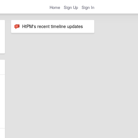
Home
Sign Up
Sign In
HtPM's recent timeline updates