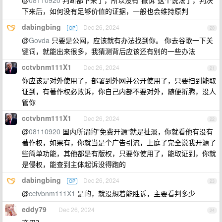
@
08110920
判断都下来了，所以没有“撤诉”这个说法了，判决
下来后，如何没有足够价值的证据，一般也会维持原判
dabingbing
Dec 26, 2024
OP
20
@
Govda
只要是公网，应该就有办法找到你。 你去谷歌一下关
键词，就能出来很多，我猜测背后应该还有别的一些办法
cctvbnm111X1
Dec 26, 2024
21
你应该是对外使用了，部署到外网并公开使用了，只要扫到能取
证到，有著作权必败诉，你自己内部不要对外，随便折腾，没人
管你
cctvbnm111X1
Dec 26, 2024
22
@
08110920
国内所谓的”免费开源“就是扯淡，你就看他有没有
著作权，如果有，你就当是个广告引流，上庭了完全说我开源了
些简单功能，其他都是有版权，只要你使用了，能取证到，你就
是侵权，能查到主体起诉没得跑的
dabingbing
Dec 26, 2024
OP
23
@
cctvbnm111X1
是的，就没想着能胜诉，主要看判多少
eddy79
Dec 26, 2024
24