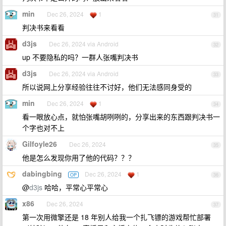
min
Dec 26, 2024
1
31
判决书来看看
d3js
Dec 26, 2024 via Android
32
up 不要隐私的吗？一群人张嘴判决书
d3js
Dec 26, 2024 via Android
33
所以说网上分享经验往往不讨好，他们无法感同身受的
min
Dec 26, 2024
1
34
看一眼放心点，就怕张嘴胡咧咧的，分享出来的东西跟判决书一
个字也对不上
Gilfoyle26
Dec 26, 2024
35
他是怎么发现你用了他的代码？？？
dabingbing
Dec 26, 2024
1
OP
36
@
d3js
哈哈，平常心平常心
x86
Dec 26, 2024
37
第一次用微擎还是 18 年别人给我一个扎飞镖的游戏帮忙部署