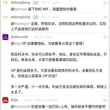
dabingbing
Dec 27, 2024
OP
49
@
jqtmviyu
留下你的 WX ，我截图给你看看
dabingbing
Dec 27, 2024
OP
50
@
linyongxin
没错，积极应诉，法院知道这种批量诉讼的，实际
上不会按他们诉的金额判
laminux29
Dec 27, 2024
51
@
d3js
UP 如果要隐私，为啥要来分享这个事情？
而且判决书，完全可以把名字、地址、身份证号等隐私信息，打
码后，再发出来，大家只想看看事情的起因。
UP 是利益相关方，大家没看到具体的判决书，没看到反方发
言，你就这么容易信 UP 的话？
多一点严谨，少一点天真。利益方发言后被反转的事情，网络上
太多了。
d3js
Dec 27, 2024 via Android
52
@
laminux29
你是张嘴一说打码+上传，操作起来不要时间是吧