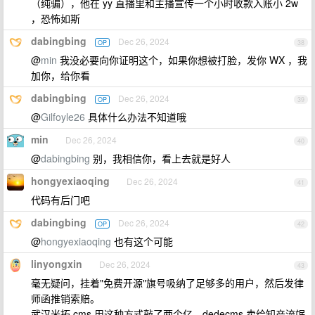
（纯骗），他在 yy 直播里和主播宣传一个小时收款入账小 2w
，恐怖如斯
dabingbing
Dec 26, 2024
OP
38
@
min
我没必要向你证明这个，如果你想被打脸，发你 WX ，我
加你，给你看
dabingbing
Dec 26, 2024
OP
39
@
Gilfoyle26
具体什么办法不知道哦
min
Dec 26, 2024
40
@
dabingbing
别，我相信你，看上去就是好人
hongyexiaoqing
Dec 26, 2024
41
代码有后门吧
dabingbing
Dec 26, 2024
OP
42
@
hongyexiaoqing
也有这个可能
linyongxin
Dec 26, 2024
43
毫无疑问，挂着"免费开源"旗号吸纳了足够多的用户，然后发律
师函推销索赔。
武汉米拓 cms 用这种方式敲了两个亿，dedecms 卖给知产流氓