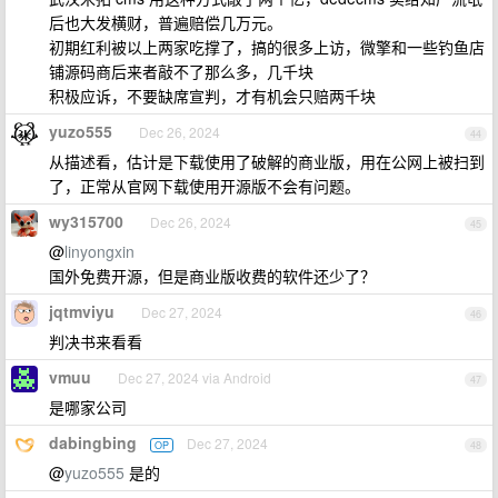
后也大发横财，普遍赔偿几万元。
初期红利被以上两家吃撑了，搞的很多上访，微擎和一些钓鱼店
铺源码商后来者敲不了那么多，几千块
积极应诉，不要缺席宣判，才有机会只赔两千块
yuzo555
Dec 26, 2024
44
从描述看，估计是下载使用了破解的商业版，用在公网上被扫到
了，正常从官网下载使用开源版不会有问题。
wy315700
Dec 26, 2024
45
@
linyongxin
国外免费开源，但是商业版收费的软件还少了？
jqtmviyu
Dec 27, 2024
46
判决书来看看
vmuu
Dec 27, 2024 via Android
47
是哪家公司
dabingbing
Dec 27, 2024
OP
48
@
yuzo555
是的