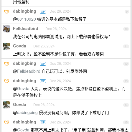
用他盈利
dabingbing
Dec 26, 2024
OP
9
@
08110920
撤诉的基本都是私下和解了
Felldeadbird
Dec 26, 2024
10
我在公司的电脑部署测试用，网上下载部署也侵权吗？
Govda
Dec 26, 2024
11
上判决书，盈不盈利不是你说了算，看看双方辩词
dabingbing
Dec 26, 2024
OP
12
@
Felldeadbird
自己玩可以，别发到外网
dabingbing
Dec 26, 2024
OP
13
@
Govda
大哥，表说的这么决绝，焦点都没在盈不盈利上，而
是在侵不侵权上
Govda
Dec 26, 2024
14
@
dabingbing
侵权没有疑问啊，你都说了下载用了用
dabingbing
Dec 26, 2024
OP
15
@
Govda
那就不用上判决书了，“用了用”就盈利嘛，那我本事太