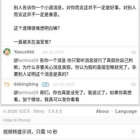
别人告诉你一个小道消息，对你而言这并不一定是好事，对别人
而言这并不一定是善意。
这个道理很难想明白嘛？
一直被关在温室里？
Yasuo666
Jan 23, 2025
59
@
laminux29
告你一个消息 你只管听消息就行了真假你自己判
断，为什么非要关心消息真假，你认为假的直接忽略就完了，非
要别人证明这个消息是真的？
dabingbing
Jan 23, 2025
OP
60
@
laminux29
哥们，你也真是没完了，我说过了，如果你真想
看，加个微信，我真可以发你看看
© 2026 V2EX · 58ms · 3.9.8.5
About
·
Language
Video to Prompt
›
视频转提示词，只需 10 秒