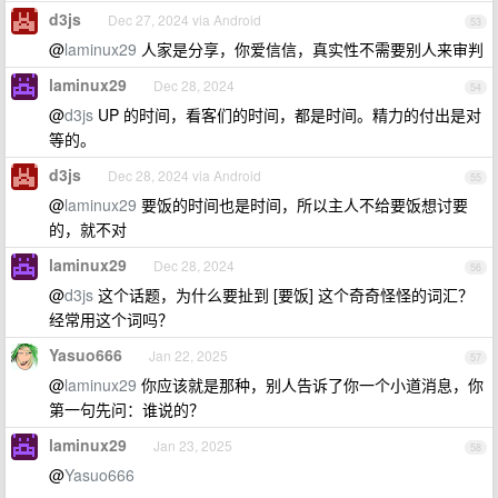
d3js
Dec 27, 2024 via Android
53
@
laminux29
人家是分享，你爱信信，真实性不需要别人来审判
laminux29
Dec 28, 2024
54
@
d3js
UP 的时间，看客们的时间，都是时间。精力的付出是对
等的。
d3js
Dec 28, 2024 via Android
55
@
laminux29
要饭的时间也是时间，所以主人不给要饭想讨要
的，就不对
laminux29
Dec 28, 2024
56
@
d3js
这个话题，为什么要扯到 [要饭] 这个奇奇怪怪的词汇？
经常用这个词吗？
Yasuo666
Jan 22, 2025
57
@
laminux29
你应该就是那种，别人告诉了你一个小道消息，你
第一句先问：谁说的？
laminux29
Jan 23, 2025
58
@
Yasuo666