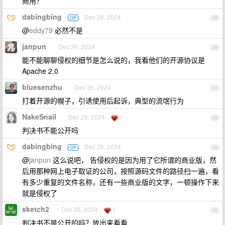
商用？
dabingbing
Dec 26, 2024
OP
25
@
eddy79
必然不是
janpun
Dec 26, 2024
26
能不能聊聊侵权的细节是怎么说的，我看他们的开源协议是
Apache 2.0
bluesenzhu
Dec 26, 2024
27
打着开源的幌子，引诱使用后起诉，典型的流氓行为
NakeSnail
Dec 26, 2024
1
28
判决书不能公开吗
dabingbing
Dec 26, 2024
OP
29
@
janpun
这么说吧， 告侵权的是因为用了它所谓的商业版，然
后用那种网上电子取证的公司，按照源码文件的路径扫一遍，看
有多少重复的文件名称，还有一些商业版的文字，一顿操作下来
就是侵权了
sketch2
Dec 26, 2024
1
30
判决书不是公开的吗？放出来看看