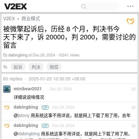
V2EX
商业模式
›
被微擎起诉后，历经 8 个月，判决书今
天下来了，诉 20000，判 2000，需要讨论的
留言
By
dabingbing
at Dec 26, 2024 · 10241 views
起诉
判决
赔偿
60 replies
•
2025-01-23 10:30:35 +08:00
minibear2021
Dec 26, 2024
1
详细说说啥情况
dabingbing
Dec 26, 2024
OP
2
@
jstony
用系统这事不用详说，就是网上下载了用了用，去年
dabingbing
Dec 26, 2024
OP
3
@
dabingbing
用系统这事不用详说，就是网上下载了用了用，