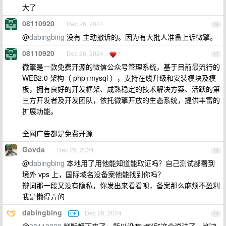
大了
08110920
Dec 26, 2024
16
@
dabingbing
没有 主动撤诉的。因为有大批人准备上诉微擎。
08110920
Dec 26, 2024
1
17
微擎是一款免费开源的微信公众号管理系统，基于目前最流行的
WEB2.0 架构（ php+mysql ），支持在线升级和安装模块及模
板，拥有良好的开发框架、成熟稳定的技术解决方案、活跃的第
三方开发者及开发团队，依托微擎开放的生态系统，提供丰富的
扩展功能。
全网广告都是免费开源
Govda
Dec 26, 2024
18
@
dabingbing
本地用了用他能知道能取证吗？自己测试部署到
境外 vps 上，国际域名没备案他能找到你吗？
辩词那一段又没有隐私，你发出来看看呗，备案那么麻烦不盈利
我是懒得弄的
dabingbing
Dec 26, 2024
OP
19