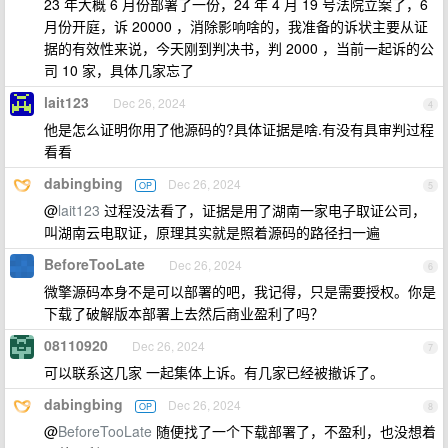
23 年大概 6 月份部署了一份，24 年 4 月 19 号法院立案了，6
月份开庭，诉 20000 ，消除影响啥的，我准备的诉状主要从证
据的有效性来说，今天刚到判决书，判 2000 ，当前一起诉的公
司 10 家，具体几家忘了
lait123
Dec 26, 2024
4
他是怎么证明你用了他源码的?具体证据是啥.有没有具审判过程
看看
dabingbing
Dec 26, 2024
OP
5
@
lait123
过程没法看了，证据是用了湖南一家电子取证公司，
叫湖南云电取证，原理其实就是照着源码的路径扫一遍
BeforeTooLate
Dec 26, 2024
6
微擎源码本身不是可以部署的吧，我记得，只是需要授权。你是
下载了破解版本部署上去然后商业盈利了吗？
08110920
Dec 26, 2024
7
可以联系这几家 一起集体上诉。有几家已经被撤诉了。
dabingbing
Dec 26, 2024
OP
8
@
BeforeTooLate
随便找了一个下载部署了，不盈利，也没想着